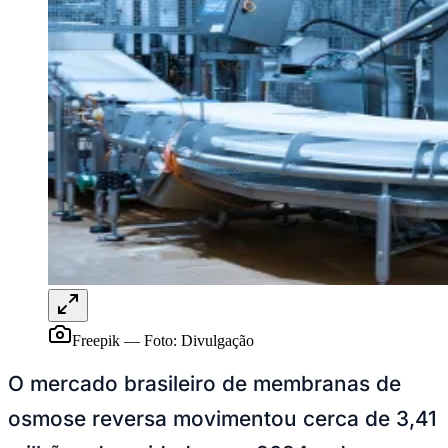
Freepik
—
Foto:
Divulgação
O mercado brasileiro de membranas de
osmose reversa movimentou cerca de 3,41
Vitória
milhões de unidades em 2024 e deve
atingir 5,78 milhões até 2035, com