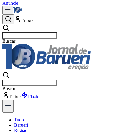
Anuncie
Entrar
Buscar
notíci
Buscar
notíci
Entrar
Explorar
Tudo
Barueri
Região