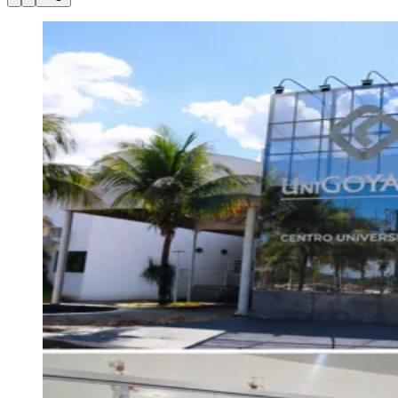
Julio
Jardim Líbano
Jardim Maria Cristina
Jardim Maria Helena
Jardim
Mutinga
Jardim Paraíso
Jardim Paulista
Jardim Reginalice
Jardim São
Luís
Jardim São Pedro
Jardim São Silvestre
Jardim Silveira
Jardim
Tupã
Jardim Tupanci
Mutinga
Nova Aldeinha
Osasco
Parque dos
Camargos
Parque Imperial
Parque Santa Luzia
Parque Viana
Pirapora
do Bom Jesus
Recanto Phrynéa
Santana de
Parnaíba
Silveira
Tamboré
Vale do Sol
Vila Barros
Vila Boa Vista
Vila
do Conde
Vila Engenho Novo
Vila Márcia
Vila Nossa Sra. da
Escada
Vila Porto
Votupoca
Para Sua Empresa
Anuncie no Portal
Guia de Empresas
Divulgar Vagas
Novo
Publicidade Legal
Negócios Regionais
Turismo
Segurança Regional
Hospitais Estaduais
Parques & Represas
Cidades da Região
Santana de Parnaíba
Osasco
Carapicuíba
Jandira
Itapevi
Cotia
Pirapora
do Bom Jesus
Araçariguama
Cajamar
Caieiras
Franco da