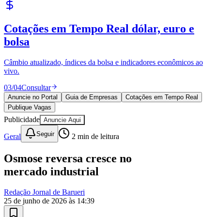
Publique Vagas
encontre talentos
Publique vagas e encontre os melhores profissionais da região.
04
/
04
Publicar
Anuncie no Portal
Guia de Empresas
Cotações em Tempo Real
Publique Vagas
Publicidade
Anuncie Aqui
Seguir
Athletico-PR
Geral
2
min de leitura
Osmose reversa cresce no
mercado industrial
Redação Jornal de Barueri
25 de junho de 2026 às 14:39