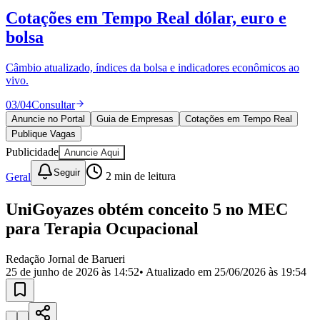
Divulgar Vagas
Novo
Cotações em Tempo Real
dólar, euro e
Publicidade Legal
bolsa
Política
Eleições
Esportes
Câmbio atualizado, índices da bolsa e indicadores econômicos ao
Saúde
vivo.
Segurança
03
/
04
Consultar
Cultura
Meio Ambiente
Anuncie no Portal
Guia de Empresas
Cotações em Tempo Real
Obras
Publique Vagas
Educação
Publicidade
Anuncie Aqui
Bairros de Barueri
Seguir
Geral
2
min de leitura
Selecione sua região
Para notícias da sua região
UniGoyazes obtém conceito 5 no MEC
para Terapia Ocupacional
Aldeia
Aldeia da Serra
Aldeia de Barueri
Alphaville
Bairro
Jubran
Belval
Bethaville
Boa
Redação Jornal de Barueri
Vista
Califórnia
Carapicuíba
Centro
Chácaras Marco
Cidades da
25 de junho de 2026 às 14:52
• Atualizado em
25/06/2026 às 19:54
Região
Cotia
Cruz Preta
Engenho Novo
Fazenda
Militar
Itapevi
Jandira
Jardim Audir
Jardim Belval
Jardim
Califórnia
Jardim dos Altos
Jardim dos Camargos
Jardim
Esperança
Jardim Graziela
Jardim Iracema
Jardim Itaquiti
Jardim