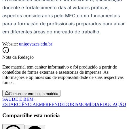
docente e fortalecimento das atividades práticas,
aspectos considerados pelo MEC como fundamentais
para a formação de profissionais preparados para atuar
em diferentes áreas do mercado de trabalho.
Website:
unigoyazes.edu.br
Nota da Redação
Este material tem caráter informativo e foi produzido a partir de
São Paulo
conteúdos de fontes externas e assessorias de imprensa. As
informações e opiniões são de responsabilidade de suas respectivas
fontes.
Comunicar erro nesta matéria
SAÚDE E BEM-
ESTAR
CIÊNCIA
EMPREENDEDORISMO
MÍDIA
EDUCAÇÃO
Compartilhe esta notícia