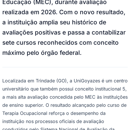
Educação (MEC), durante avaliação
NBA
NFL
realizada em 2026. Com o novo resultado,
Fórmula 1
UFC
a instituição amplia seu histórico de
Tênis (ATP)
MLB
avaliações positivas e passa a contabilizar
NHL
Atletismo
sete cursos reconhecidos com conceito
Vôlei
NBB
máximo pelo órgão federal.
Competições de Futebol
Brasileirão Série A
Brasileirão Série B
Paulistão
Localizada em Trindade (GO), a UniGoyazes é um centro
Copa do Brasil
universitário que também possui conceito institucional 5,
Libertadores
Sul-Americana
a mais alta avaliação concedida pelo MEC às instituições
Copa América
de ensino superior. O resultado alcançado pelo curso de
Champions League
Premier League
Terapia Ocupacional reforça o desempenho da
La Liga
instituição nos processos oficiais de avaliação
Bundesliga
Mundial 2026
conduzidos pelo Sistema Nacional de Avaliação da