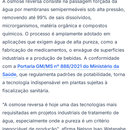
Sport
removendo até 99% de sais dissolvidos,
microrganismos, matéria orgânica e compostos
químicos. O processo é amplamente adotado em
aplicações que exigem água de alta pureza, como a
fabricação de medicamentos, o enxágue de superfícies
industriais e a produção de bebidas. A conformidade
com a
Portaria GM/MS nº 888/2021 do Ministério da
Saúde
, que regulamenta padrões de potabilidade, torna
a tecnologia indispensável em plantas sujeitas à
fiscalização sanitária.
"A osmose reversa é hoje uma das tecnologias mais
requisitadas em projetos industriais de tratamento de
água, especialmente onde a pureza é um critério
inegociável de produção", afirma Nelson Isao Watanabe,
fundador da Asstefil Indústria e Comércio de Filtros