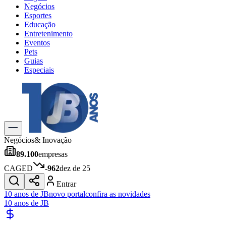
Negócios
Esportes
Educação
Entretenimento
Eventos
Pets
Guias
Especiais
Explore Tudo
Últimas Notícias
Previsão do Tempo
Trânsito e Rotas
Dia a Dia & Lazer
Negócios
& Inovação
Transportes
89.100
empresas
Gastronomia
Cinema & Shows
CAGED
-962
dez de 25
Jogos
Novo
Entrar
Para Sua Empresa
10 anos de JB
novo portal
confira as novidades
10 anos de JB
Anuncie no Portal
Cadastrar Empresa