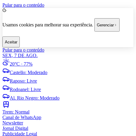
Pular para o conteúdo
Usamos cookies para melhorar sua experiência.
Gerenciar
Aceitar
Pular para o conteúdo
SEX, 7 DE AGO.
20°C
· 77%
Castello
:
Moderado
Raposo
:
Livre
Rodoanel
:
Livre
Al. Rio Negro
:
Moderado
Trem:
Normal
Canal de WhatsApp
Newsletter
Jornal Digital
Publicidade Legal