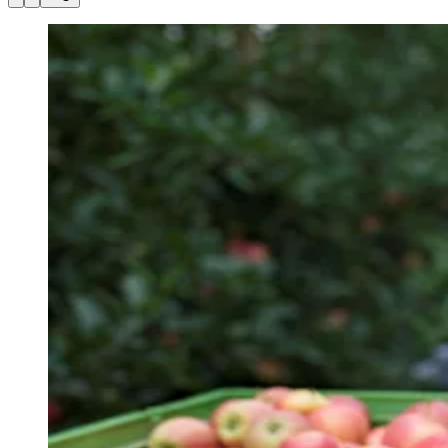
Julio
Jardim Líbano
Jardim Maria Cristina
Jardim Maria Helena
Jardim
Mutinga
Jardim Paraíso
Jardim Paulista
Jardim Reginalice
Jardim São
Luís
Jardim São Pedro
Jardim São Silvestre
Jardim Silveira
Jardim
Tupã
Jardim Tupanci
Mutinga
Nova Aldeinha
Osasco
Parque dos
Camargos
Parque Imperial
Parque Santa Luzia
Parque Viana
Pirapora
do Bom Jesus
Recanto Phrynéa
Santana de
Parnaíba
Silveira
Tamboré
Vale do Sol
Vila Barros
Vila Boa Vista
Vila
do Conde
Vila Engenho Novo
Vila Márcia
Vila Nossa Sra. da
Escada
Vila Porto
Votupoca
Para Sua Empresa
Anuncie no Portal
Guia de Empresas
Divulgar Vagas
Novo
Publicidade Legal
Negócios Regionais
Turismo
Segurança Regional
Hospitais Estaduais
Parques & Represas
Cidades da Região
Santana de Parnaíba
Osasco
Carapicuíba
Jandira
Itapevi
Cotia
Pirapora
do Bom Jesus
Araçariguama
Cajamar
Caieiras
Franco da