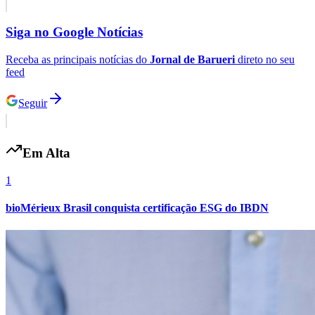
Fluminense
Siga no
Google Notícias
Receba as principais notícias do
Jornal de Barueri
direto no seu
feed
Seguir
Em Alta
1
bioMérieux Brasil conquista certificação ESG do IBDN