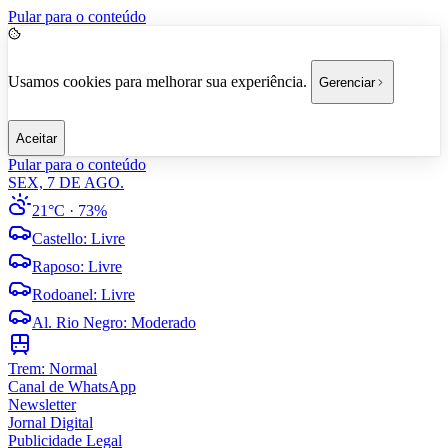
Pular para o conteúdo
Usamos cookies para melhorar sua experiência.
Gerenciar
Aceitar
Pular para o conteúdo
SEX, 7 DE AGO.
21°C
· 73%
Castello
:
Livre
Raposo
:
Livre
Rodoanel
:
Livre
Al. Rio Negro
:
Moderado
Trem:
Normal
Canal de WhatsApp
Newsletter
Jornal Digital
Publicidade Legal