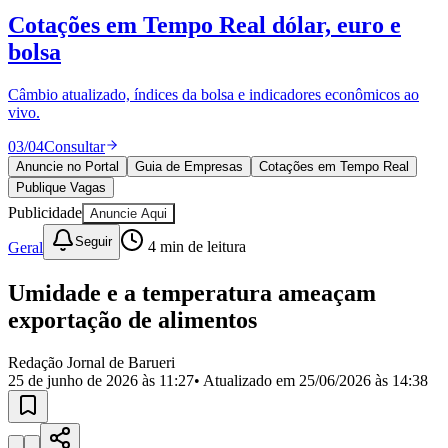
Divulgar Vagas
Novo
Cotações em Tempo Real
dólar, euro e
Publicidade Legal
bolsa
Política
Eleições
Esportes
Câmbio atualizado, índices da bolsa e indicadores econômicos ao
Saúde
vivo.
Segurança
03
/
04
Consultar
Cultura
Meio Ambiente
Anuncie no Portal
Guia de Empresas
Cotações em Tempo Real
Obras
Publique Vagas
Educação
Publicidade
Anuncie Aqui
Bairros de Barueri
Seguir
Geral
4
min de leitura
Selecione sua região
Para notícias da sua região
Umidade e a temperatura ameaçam
exportação de alimentos
Aldeia
Aldeia da Serra
Aldeia de Barueri
Alphaville
Bairro
Jubran
Belval
Bethaville
Boa
Redação Jornal de Barueri
Vista
Califórnia
Carapicuíba
Centro
Chácaras Marco
Cidades da
25 de junho de 2026 às 11:27
• Atualizado em
25/06/2026 às 14:38
Região
Cotia
Cruz Preta
Engenho Novo
Fazenda
Militar
Itapevi
Jandira
Jardim Audir
Jardim Belval
Jardim
Califórnia
Jardim dos Altos
Jardim dos Camargos
Jardim
Esperança
Jardim Graziela
Jardim Iracema
Jardim Itaquiti
Jardim