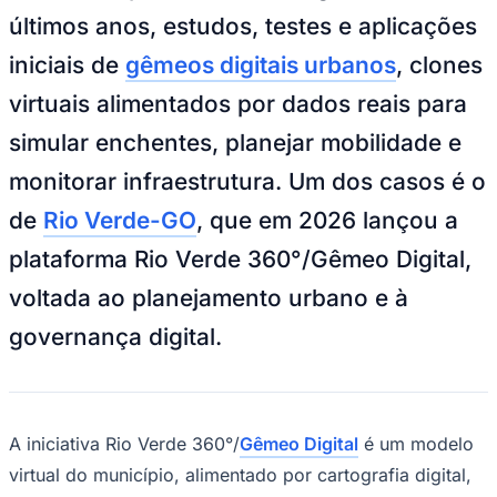
iniciais de
gêmeos digitais urbanos
, clones
virtuais alimentados por dados reais para
simular enchentes, planejar mobilidade e
monitorar infraestrutura. Um dos casos é o
de
Rio Verde-GO
, que em 2026 lançou a
Ceará
plataforma Rio Verde 360°/Gêmeo Digital,
voltada ao planejamento urbano e à
governança digital.
A iniciativa Rio Verde 360°/
Gêmeo Digital
é um modelo
virtual do município, alimentado por cartografia digital,
imagens aéreas, sensores urbanos e bases de dados
integradas. A ferramenta deve auxiliar a tomada de