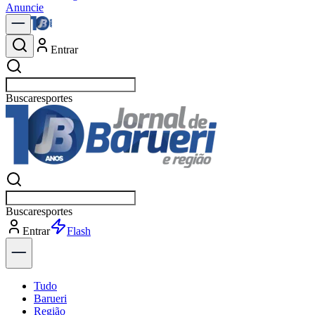
Anuncie
Entrar
Buscar
políti
Buscar
políti
Entrar
Explorar
Tudo
Barueri
Região