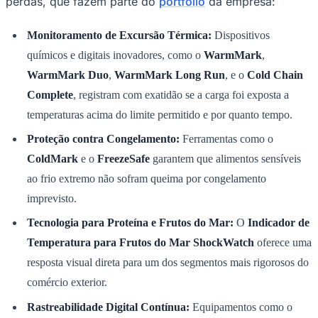
perdas, que fazem parte do
portfólio
da empresa:
Monitoramento de Excursão Térmica:
Dispositivos
químicos e digitais inovadores, como o
WarmMark
,
WarmMark Duo
,
WarmMark Long Run
, e o
Cold Chain
Complete
, registram com exatidão se a carga foi exposta a
temperaturas acima do limite permitido e por quanto tempo.
Proteção contra Congelamento:
Ferramentas como o
ColdMark
e o
FreezeSafe
garantem que alimentos sensíveis
São Paulo
ao frio extremo não sofram queima por congelamento
imprevisto.
Tecnologia para Proteína e Frutos do Mar:
O
Indicador de
Temperatura para Frutos do Mar ShockWatch
oferece uma
resposta visual direta para um dos segmentos mais rigorosos do
comércio exterior.
Rastreabilidade Digital Contínua:
Equipamentos como o