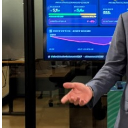
Atlético-MG