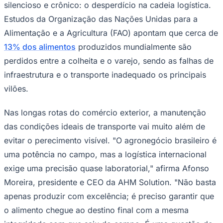
NBA
silencioso e crônico: o desperdício na cadeia logística.
NFL
Estudos da Organização das Nações Unidas para a
Fórmula 1
UFC
Alimentação e a Agricultura (FAO) apontam que cerca de
Tênis (ATP)
13% dos alimentos
produzidos mundialmente são
MLB
NHL
perdidos entre a colheita e o varejo, sendo as falhas de
Atletismo
infraestrutura e o transporte inadequado os principais
Vôlei
NBB
vilões.
Competições de Futebol
Nas longas rotas do comércio exterior, a manutenção
Brasileirão Série A
das condições ideais de transporte vai muito além de
Brasileirão Série B
Paulistão
evitar o perecimento visível. "O agronegócio brasileiro é
Copa do Brasil
uma potência no campo, mas a logística internacional
Libertadores
Sul-Americana
exige uma precisão quase laboratorial," afirma Afonso
Copa América
Champions League
Moreira, presidente e CEO da AHM Solution. "Não basta
Premier League
apenas produzir com excelência; é preciso garantir que
La Liga
Bundesliga
o alimento chegue ao destino final com a mesma
Mundial 2026