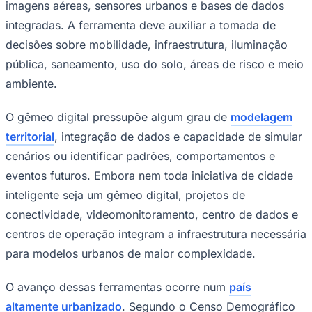
decisões sobre mobilidade, infraestrutura, iluminação
pública, saneamento, uso do solo, áreas de risco e meio
ambiente.
O gêmeo digital pressupõe algum grau de
modelagem
territorial
, integração de dados e capacidade de simular
cenários ou identificar padrões, comportamentos e
eventos futuros. Embora nem toda iniciativa de cidade
Goiás
inteligente seja um gêmeo digital, projetos de
conectividade, videomonitoramento, centro de dados e
centros de operação integram a infraestrutura necessária
para modelos urbanos de maior complexidade.
O avanço dessas ferramentas ocorre num
país
altamente urbanizado
. Segundo o Censo Demográfico
2022, do IBGE, 87,41% da população brasileira vive em