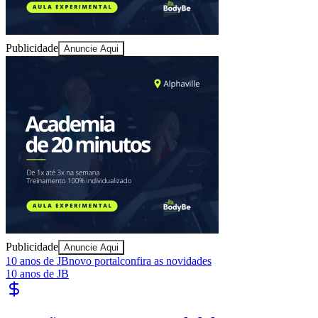
Publicidade
Anuncie Aqui
Publicidade
Anuncie Aqui
10 anos de JB
novo portal
confira as novidades
Vitória
10 anos de JB