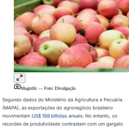
Rocha
Francisco Morato
Taboão da Serra
Embu das Artes
São Roque
Para Sua Empresa
Anuncie Regional
Guia de Empresas
Vagas na Região
Novo
Hub de Negócios
Guia Comercial
Selo Verificado
Portal Educacional
Agenda de Vestibulares
Vagas de Emprego
Concursos
Panorama Econômico
Panorama Econômico
Magnific
—
Foto:
Divulgação
Para Sua Empresa
Segundo dados do Ministério da Agricultura e Pecuária
Anuncie no Portal
(MAPA), as exportações do agronegócio brasileiro
Verificar Empresa
Novo
movimentam
US$ 169 bilhões
anuais. No entanto, os
Anunciar Vagas
Novo
Publicidade Legal
recordes de produtividade contrastam com um gargalo