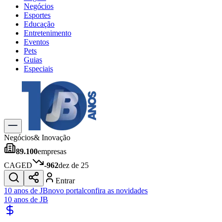
Negócios
Esportes
Educação
Entretenimento
Eventos
Pets
Guias
Especiais
Explore Tudo
Últimas Notícias
Previsão do Tempo
Trânsito e Rotas
Dia a Dia & Lazer
Negócios
& Inovação
Transportes
89.100
empresas
Gastronomia
Cinema & Shows
CAGED
-962
dez de 25
Jogos
Novo
Entrar
Para Sua Empresa
10 anos de JB
novo portal
confira as novidades
10 anos de JB
Anuncie no Portal
Cadastrar Empresa