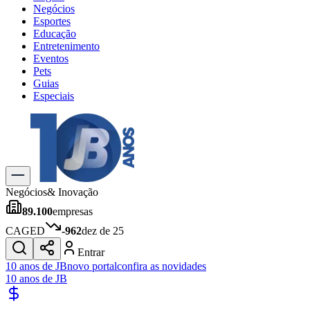
Negócios
Esportes
Educação
Entretenimento
Eventos
Pets
Guias
Especiais
Explore Tudo
Últimas Notícias
Previsão do Tempo
Trânsito e Rotas
Dia a Dia & Lazer
Negócios
& Inovação
Transportes
89.100
empresas
Gastronomia
Cinema & Shows
CAGED
-962
dez de 25
Jogos
Novo
Entrar
Para Sua Empresa
10 anos de JB
novo portal
confira as novidades
10 anos de JB
Anuncie no Portal
Cadastrar Empresa