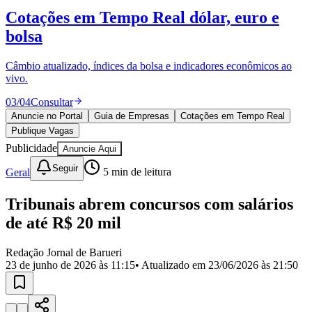
Divulgar Vagas
Novo
Cotações em Tempo Real
dólar, euro e
Publicidade Legal
bolsa
Política
Eleições
Esportes
Câmbio atualizado, índices da bolsa e indicadores econômicos ao
Saúde
vivo.
Segurança
03
/
04
Consultar
Cultura
Meio Ambiente
Anuncie no Portal
Guia de Empresas
Cotações em Tempo Real
Obras
Publique Vagas
Educação
Publicidade
Anuncie Aqui
Bairros de Barueri
Seguir
Geral
5
min de leitura
Selecione sua região
Para notícias da sua região
Tribunais abrem concursos com salários
de até R$ 20 mil
Aldeia
Aldeia da Serra
Aldeia de Barueri
Alphaville
Bairro
Jubran
Belval
Bethaville
Boa
Redação Jornal de Barueri
Vista
Califórnia
Carapicuíba
Centro
Chácaras Marco
Cidades da
23 de junho de 2026 às 11:15
• Atualizado em
23/06/2026 às 21:50
Região
Cotia
Cruz Preta
Engenho Novo
Fazenda
Militar
Itapevi
Jandira
Jardim Audir
Jardim Belval
Jardim
Califórnia
Jardim dos Altos
Jardim dos Camargos
Jardim
Esperança
Jardim Graziela
Jardim Iracema
Jardim Itaquiti
Jardim