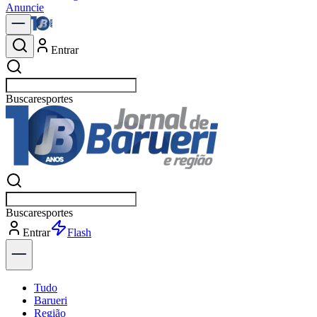
Anuncie
Entrar
Buscar
política
Buscar
política
Entrar
Explorar
Tudo
Barueri
Região