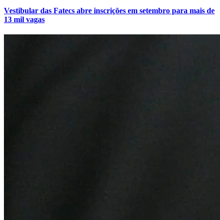
Cruzeiro
Vestibular das Fatecs abre inscrições em setembro para mais de
13 mil vagas