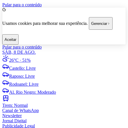
Pular para o conteúdo
Usamos cookies para melhorar sua experiência.
Gerenciar
Aceitar
Pular para o conteúdo
SÁB, 8 DE AGO.
26°C
· 51%
Castello
:
Livre
Raposo
:
Livre
Rodoanel
:
Livre
Al. Rio Negro
:
Moderado
Trem:
Normal
Canal de WhatsApp
Newsletter
Jornal Digital
Publicidade Legal