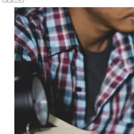
Julio
Jardim Líbano
Jardim Maria Cristina
Jardim Maria Helena
Jardim
Mutinga
Jardim Paraíso
Jardim Paulista
Jardim Reginalice
Jardim São
Luís
Jardim São Pedro
Jardim São Silvestre
Jardim Silveira
Jardim
Tupã
Jardim Tupanci
Mutinga
Nova Aldeinha
Osasco
Parque dos
Camargos
Parque Imperial
Parque Santa Luzia
Parque Viana
Pirapora
do Bom Jesus
Recanto Phrynéa
Santana de
Parnaíba
Silveira
Tamboré
Vale do Sol
Vila Barros
Vila Boa Vista
Vila
do Conde
Vila Engenho Novo
Vila Márcia
Vila Nossa Sra. da
Escada
Vila Porto
Votupoca
Para Sua Empresa
Anuncie no Portal
Guia de Empresas
Divulgar Vagas
Novo
Publicidade Legal
Negócios Regionais
Turismo
Segurança Regional
Hospitais Estaduais
Parques & Represas
Cidades da Região
Santana de Parnaíba
Osasco
Carapicuíba
Jandira
Itapevi
Cotia
Pirapora
do Bom Jesus
Araçariguama
Cajamar
Caieiras
Franco da