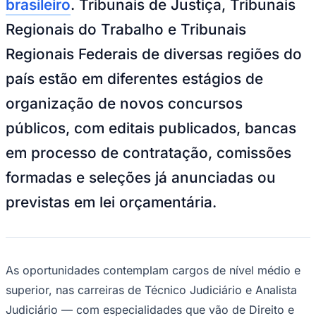
brasileiro
. Tribunais de Justiça, Tribunais
NBA
NFL
Regionais do Trabalho e Tribunais
Fórmula 1
UFC
Regionais Federais de diversas regiões do
Tênis (ATP)
MLB
país estão em diferentes estágios de
NHL
Atletismo
organização de novos concursos
Vôlei
NBB
públicos, com editais publicados, bancas
Competições de Futebol
em processo de contratação, comissões
Brasileirão Série A
formadas e seleções já anunciadas ou
Brasileirão Série B
Paulistão
previstas em lei orçamentária.
Copa do Brasil
Libertadores
Sul-Americana
Copa América
Champions League
As oportunidades contemplam cargos de nível médio e
Premier League
La Liga
superior, nas carreiras de Técnico Judiciário e Analista
Bundesliga
Mundial 2026
Judiciário — com especialidades que vão de Direito e