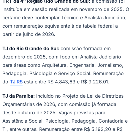
TRT da 4ª Região (Rio Grande do Sul):
a comissão foi
instituída em sessão realizada em novembro de 2025. O
certame deve contemplar Técnico e Analista Judiciário,
com remuneração equivalente à da tabela federal a
partir de julho de 2026.
TJ do Rio Grande do Sul:
comissão formada em
dezembro de 2025, com foco em Analista Judiciário
para áreas como Arquitetura, Engenharia, Jornalismo,
São Paulo
Pedagogia, Psicologia e Serviço Social. Remuneração
do
TJ RS
está entre R$ 4.843,63 e R$ 9.226,01.
TJ da Paraíba:
incluído no Projeto de Lei de Diretrizes
Orçamentárias de 2026, com comissão já formada
desde outubro de 2025. Vagas previstas para
Assistência Social, Psicologia, Pedagogia, Contadoria e
TI, entre outras. Remuneração entre R$ 5.192,20 e R$