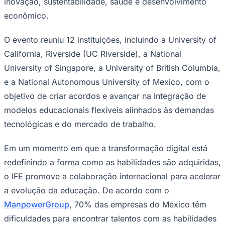
inovação, sustentabilidade, saúde e desenvolvimento
NBA
NFL
econômico.
Fórmula 1
UFC
O evento reuniu 12 instituições, incluindo a University of
Tênis (ATP)
MLB
California, Riverside (UC Riverside), a National
NHL
Atletismo
University of Singapore, a University of British Columbia,
Vôlei
e a National Autonomous University of Mexico, com o
NBB
objetivo de criar acordos e avançar na integração de
Competições de Futebol
modelos educacionais flexíveis alinhados às demandas
Brasileirão Série A
tecnológicas e do mercado de trabalho.
Brasileirão Série B
Paulistão
Copa do Brasil
Em um momento em que a transformação digital está
Libertadores
redefinindo a forma como as habilidades são adquiridas,
Sul-Americana
Copa América
o IFE promove a colaboração internacional para acelerar
Champions League
a evolução da educação. De acordo com o
Premier League
La Liga
ManpowerGroup
, 70% das empresas do México têm
Bundesliga
dificuldades para encontrar talentos com as habilidades
Mundial 2026