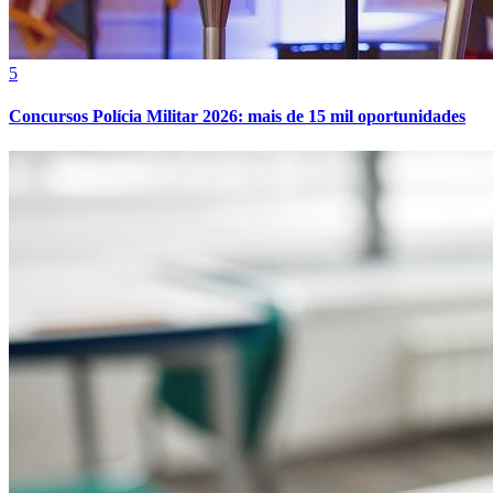
Explore Barueri
Notícias
Esportes
Eventos
Empresas
Vagas
Cultura
Publicidade
Anuncie Aqui
Vitória