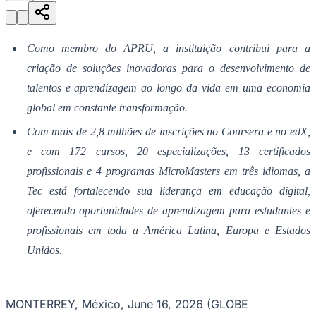
Julio
Jardim Líbano
Jardim Maria Cristina
Jardim Maria Helena
Jardim
Mutinga
Jardim Paraíso
Jardim Paulista
Jardim Reginalice
Jardim São
Luís
Jardim São Pedro
Jardim São Silvestre
Jardim Silveira
Jardim
Tupã
Jardim Tupanci
Mutinga
Nova Aldeinha
Osasco
Parque dos
Como membro do APRU, a instituição contribui para a
Camargos
Parque Imperial
Parque Santa Luzia
Parque Viana
Pirapora
do Bom Jesus
Recanto Phrynéa
Santana de
criação de soluções inovadoras para o desenvolvimento de
Parnaíba
Silveira
Tamboré
Vale do Sol
Vila Barros
Vila Boa Vista
Vila
talentos e aprendizagem ao longo da vida em uma economia
do Conde
Vila Engenho Novo
Vila Márcia
Vila Nossa Sra. da
Escada
Vila Porto
Votupoca
global em constante transformação.
Para Sua Empresa
Com mais de 2,8 milhões de inscrições no Coursera e no edX,
Anuncie no Portal
e com 172 cursos, 20 especializações, 13 certificados
Guia de Empresas
Divulgar Vagas
Novo
profissionais e 4 programas MicroMasters em três idiomas, a
Publicidade Legal
Tec está fortalecendo sua liderança em educação digital,
Negócios Regionais
oferecendo oportunidades de aprendizagem para estudantes e
Turismo
Segurança Regional
profissionais em toda a América Latina, Europa e Estados
Hospitais Estaduais
Unidos.
Parques & Represas
Cidades da Região
Santana de Parnaíba
Osasco
Carapicuíba
Jandira
Itapevi
Cotia
Pirapora
MONTERREY, México, June 16, 2026 (GLOBE
do Bom Jesus
Araçariguama
Cajamar
Caieiras
Franco da