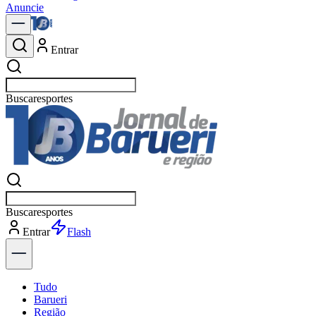
Anuncie
Entrar
Buscar
política
Buscar
política
Entrar
Explorar
Tudo
Barueri
Região