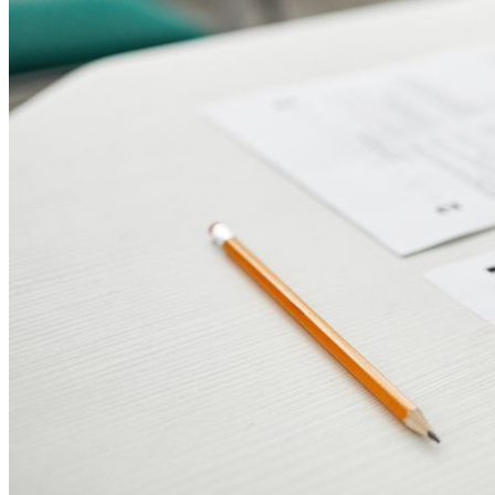
Publicidade
Anuncie Aqui
10 anos de JB
novo portal
confira as novidades
10 anos de JB
Cotações em Tempo Real
dólar, euro e
bolsa
Câmbio atualizado, índices da bolsa e indicadores econômicos ao
vivo.
03
/
04
Consultar
Anuncie no Portal
Guia de Empresas
Cotações em Tempo Real