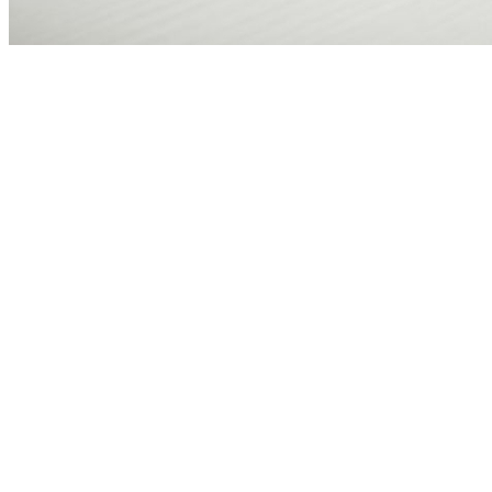
Publique Vagas
Sport
Publicidade
Anuncie Aqui
Seguir
Geral
3
min de leitura
Mavenir é Primeira Grande Fornecedora
de Software de Rede a Receber
Certificação de Função de Rede 5G
Packet Core sob o BSI NESAS Scheme
da Alemanha
Redação Jornal de Barueri
19 de junho de 2026 às 11:28
BONN, Alemanha, June 16, 2026 (GLOBE
NEWSWIRE) -- A Mavenir, empresa de
software que cria redes móveis Cloud-