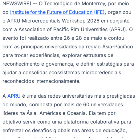
Rocha
Francisco Morato
Taboão da Serra
Embu das Artes
São Roque
NEWSWIRE) -- O Tecnológico de Monterrey, por meio
Para Sua Empresa
do
Institute for the Future of Education (IFE)
, organizou
Anuncie Regional
o APRU Microcredentials Workshop 2026 em conjunto
Guia de Empresas
Vagas na Região
Novo
com a Association of Pacific Rim Universities (APRU). O
evento foi realizado entre 26 e 28 de maio e contou
Hub de Negócios
Guia Comercial
com as principais universidades da região Ásia-Pacífico
Selo Verificado
Portal Educacional
para trocar experiências, explorar estruturas de
Agenda de Vestibulares
reconhecimento e governança, e definir estratégias para
Vagas de Emprego
Concursos
ajudar a consolidar ecossistemas microcredenciais
reconhecidos internacionalmente.
Panorama Econômico
Panorama Econômico
A
APRU
é uma das redes universitárias mais prestigiadas
Para Sua Empresa
do mundo, composta por mais de 60 universidades
líderes na Ásia, Américas e Oceania. Ela tem por
Anuncie no Portal
Verificar Empresa
Novo
objetivo servir como uma plataforma colaborativa para
Anunciar Vagas
Novo
Publicidade Legal
enfrentar os desafios globais nas áreas de educação,