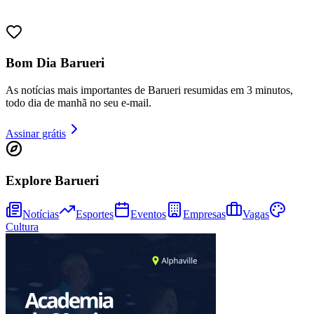
Native e IA por design, anunciou hoje ser a
primeira fornecedora de software de
Juventude
infraestrutura de telecomunicações de
nível 1 a receber a certificação BSI NESAS
para uma função de rede 5G Packet Core.
O certificado confirma que a Mavenir
Network Repository Function (NRF) atende
aos requisitos do padrão de segurança
para uso como componente essencial em
redes públicas de telecomunicações da
Alemanha.