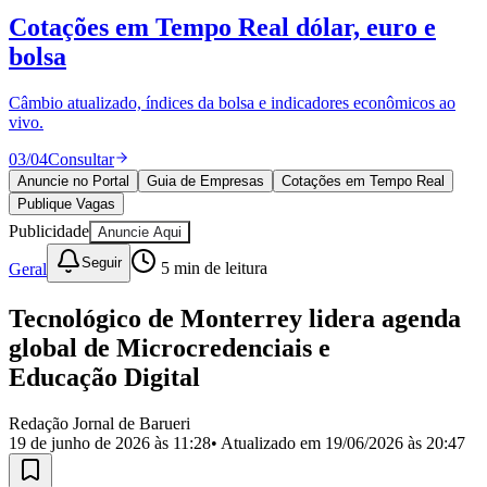
Divulgar Vagas
Novo
Cotações em Tempo Real
dólar, euro e
Publicidade Legal
bolsa
Política
Eleições
Esportes
Câmbio atualizado, índices da bolsa e indicadores econômicos ao
Saúde
vivo.
Segurança
03
/
04
Consultar
Cultura
Meio Ambiente
Anuncie no Portal
Guia de Empresas
Cotações em Tempo Real
Obras
Publique Vagas
Educação
Publicidade
Anuncie Aqui
Bairros de Barueri
Seguir
Geral
5
min de leitura
Selecione sua região
Para notícias da sua região
Tecnológico de Monterrey lidera agenda
global de Microcredenciais e
Aldeia
Aldeia da Serra
Aldeia de Barueri
Alphaville
Bairro
Educação Digital
Jubran
Belval
Bethaville
Boa
Vista
Califórnia
Carapicuíba
Centro
Chácaras Marco
Cidades da
Região
Cotia
Cruz Preta
Engenho Novo
Fazenda
Redação Jornal de Barueri
Militar
Itapevi
Jandira
Jardim Audir
Jardim Belval
Jardim
19 de junho de 2026 às 11:28
• Atualizado em
19/06/2026 às 20:47
Califórnia
Jardim dos Altos
Jardim dos Camargos
Jardim
Esperança
Jardim Graziela
Jardim Iracema
Jardim Itaquiti
Jardim