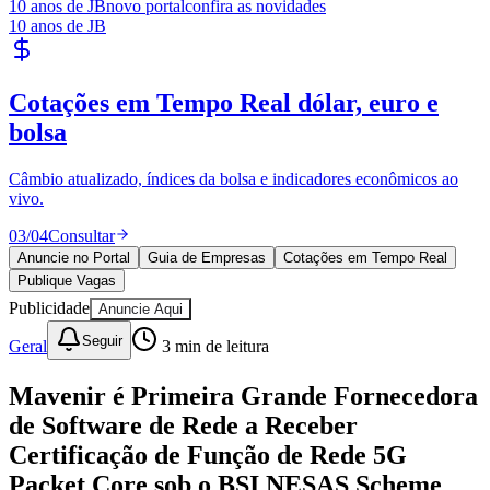
certificado para um componente crítico de rede central
5G usado por operadoras de redes móveis públicas 5G
da Alemanha. O certificado confirma que a Network
Repository Function da Mavenir, incluindo seus
processos de desenvolvimento e ciclo de vida, atende
aos padrões da estrutura de segurança NESAS
reconhecida internacionalmente. Parabenizamos a
Mavenir por esse sucesso e saudamos o compromisso
Goiás
com a obtenção da certificação dos seus componentes
críticos de core network em conformidade com o BSI
NESAS."
Este marco inicial posiciona a Mavenir na vanguarda da
prontidão regulatória após os requisitos obrigatórios de
certificação BSI NESAS da Alemanha que entraram em
vigor em 1º de janeiro de 2026, sob a Lei Alemã de