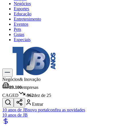
Negócios
Esportes
Educação
Entretenimento
Eventos
Pets
Guias
Especiais
Explore Tudo
Últimas Notícias
Previsão do Tempo
Trânsito e Rotas
Dia a Dia & Lazer
Negócios
& Inovação
Transportes
89.100
empresas
Gastronomia
Cinema & Shows
CAGED
-962
dez de 25
Jogos
Novo
Entrar
Para Sua Empresa
10 anos de JB
novo portal
confira as novidades
10 anos de JB
Anuncie no Portal
Cadastrar Empresa