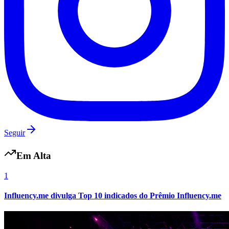
Fluminense
Seguir
Em Alta
1
Influency.me divulga Top 10 indicados do Prêmio Influency.me