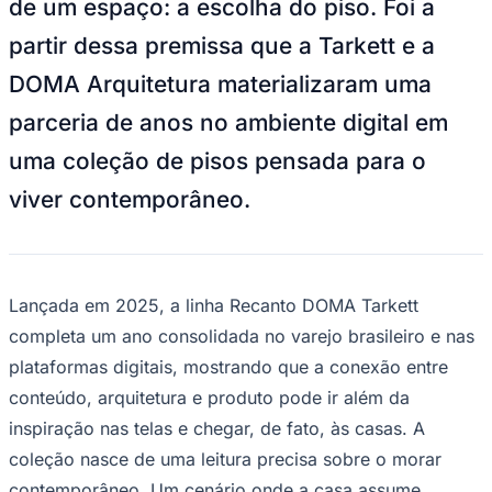
de um espaço: a escolha do piso. Foi a
NBA
NFL
partir dessa premissa que a Tarkett e a
Fórmula 1
UFC
DOMA Arquitetura materializaram uma
Tênis (ATP)
MLB
parceria de anos no ambiente digital em
NHL
Atletismo
uma coleção de pisos pensada para o
Vôlei
NBB
viver contemporâneo.
Competições de Futebol
Brasileirão Série A
Brasileirão Série B
Paulistão
Lançada em 2025, a linha Recanto DOMA Tarkett
Copa do Brasil
completa um ano consolidada no varejo brasileiro e nas
Libertadores
Sul-Americana
plataformas digitais, mostrando que a conexão entre
Copa América
conteúdo, arquitetura e produto pode ir além da
Champions League
Premier League
inspiração nas telas e chegar, de fato, às casas. A
La Liga
coleção nasce de uma leitura precisa sobre o morar
Bundesliga
Mundial 2026
contemporâneo. Um cenário onde a casa assume