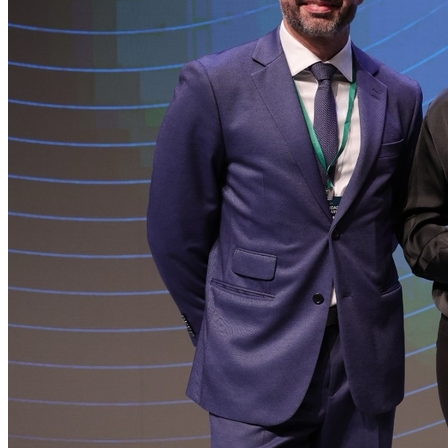
Atlético-MG