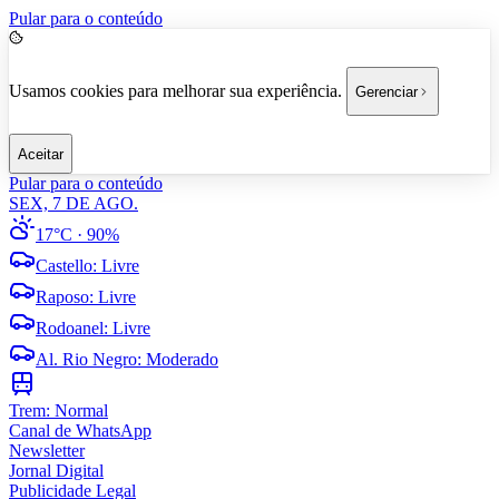
Pular para o conteúdo
Usamos cookies para melhorar sua experiência.
Gerenciar
Aceitar
Pular para o conteúdo
SEX, 7 DE AGO.
17°C
· 90%
Castello
:
Livre
Raposo
:
Livre
Rodoanel
:
Livre
Al. Rio Negro
:
Moderado
Trem:
Normal
Canal de WhatsApp
Newsletter
Jornal Digital
Publicidade Legal