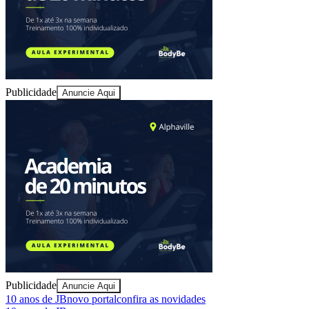
Publicidade
Anuncie Aqui
Vitória
Publicidade
Anuncie Aqui
10 anos de JB
novo portal
confira as novidades