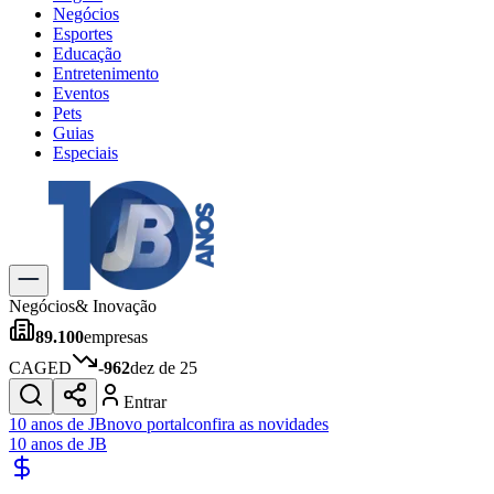
Negócios
Esportes
Educação
Entretenimento
Eventos
Pets
Guias
Especiais
Explore Tudo
Últimas Notícias
Previsão do Tempo
Trânsito e Rotas
Dia a Dia & Lazer
Negócios
& Inovação
Transportes
89.100
empresas
Gastronomia
Cinema & Shows
CAGED
-962
dez de 25
Jogos
Novo
Entrar
Para Sua Empresa
10 anos de JB
novo portal
confira as novidades
10 anos de JB
Anuncie no Portal
Cadastrar Empresa