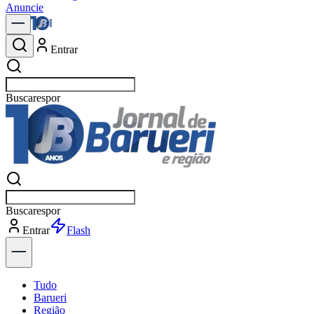
Anuncie
Entrar
Buscar
Buscar
Entrar
Explorar
Tudo
Barueri
Região