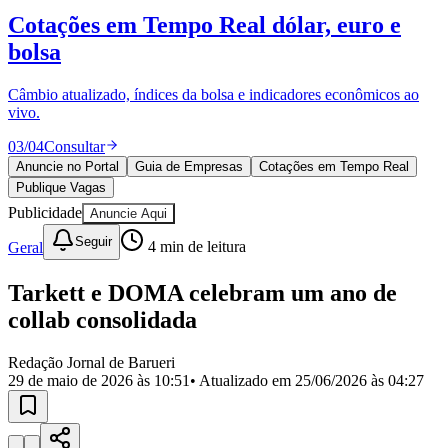
Divulgar Vagas
Novo
Cotações em Tempo Real
dólar, euro e
Publicidade Legal
bolsa
Política
Eleições
Esportes
Câmbio atualizado, índices da bolsa e indicadores econômicos ao
Saúde
vivo.
Segurança
03
/
04
Consultar
Cultura
Meio Ambiente
Anuncie no Portal
Guia de Empresas
Cotações em Tempo Real
Obras
Publique Vagas
Educação
Publicidade
Anuncie Aqui
Bairros de Barueri
Seguir
Geral
4
min de leitura
Selecione sua região
Para notícias da sua região
Tarkett e DOMA celebram um ano de
collab consolidada
Aldeia
Aldeia da Serra
Aldeia de Barueri
Alphaville
Bairro
Jubran
Belval
Bethaville
Boa
Redação Jornal de Barueri
Vista
Califórnia
Carapicuíba
Centro
Chácaras Marco
Cidades da
29 de maio de 2026 às 10:51
• Atualizado em
25/06/2026 às 04:27
Região
Cotia
Cruz Preta
Engenho Novo
Fazenda
Militar
Itapevi
Jandira
Jardim Audir
Jardim Belval
Jardim
Califórnia
Jardim dos Altos
Jardim dos Camargos
Jardim
Esperança
Jardim Graziela
Jardim Iracema
Jardim Itaquiti
Jardim