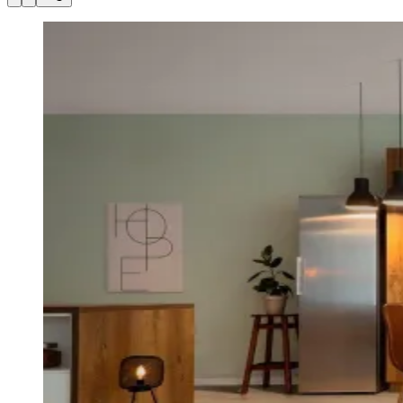
Julio
Jardim Líbano
Jardim Maria Cristina
Jardim Maria Helena
Jardim
Mutinga
Jardim Paraíso
Jardim Paulista
Jardim Reginalice
Jardim São
Luís
Jardim São Pedro
Jardim São Silvestre
Jardim Silveira
Jardim
Tupã
Jardim Tupanci
Mutinga
Nova Aldeinha
Osasco
Parque dos
Camargos
Parque Imperial
Parque Santa Luzia
Parque Viana
Pirapora
do Bom Jesus
Recanto Phrynéa
Santana de
Parnaíba
Silveira
Tamboré
Vale do Sol
Vila Barros
Vila Boa Vista
Vila
do Conde
Vila Engenho Novo
Vila Márcia
Vila Nossa Sra. da
Escada
Vila Porto
Votupoca
Para Sua Empresa
Anuncie no Portal
Guia de Empresas
Divulgar Vagas
Novo
Publicidade Legal
Negócios Regionais
Turismo
Segurança Regional
Hospitais Estaduais
Parques & Represas
Cidades da Região
Santana de Parnaíba
Osasco
Carapicuíba
Jandira
Itapevi
Cotia
Pirapora
do Bom Jesus
Araçariguama
Cajamar
Caieiras
Franco da