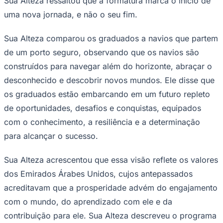
Sua Alteza ressaltou que a formatura marca o início de
NBA
NFL
uma nova jornada, e não o seu fim.
Fórmula 1
UFC
Sua Alteza comparou os graduados a navios que partem
Tênis (ATP)
MLB
de um porto seguro, observando que os navios são
NHL
construídos para navegar além do horizonte, abraçar o
Atletismo
Vôlei
desconhecido e descobrir novos mundos. Ele disse que
NBB
os graduados estão embarcando em um futuro repleto
Competições de Futebol
de oportunidades, desafios e conquistas, equipados
Brasileirão Série A
com o conhecimento, a resiliência e a determinação
Brasileirão Série B
para alcançar o sucesso.
Paulistão
Copa do Brasil
Libertadores
Sua Alteza acrescentou que essa visão reflete os valores
Sul-Americana
Copa América
dos Emirados Árabes Unidos, cujos antepassados ​​
Champions League
acreditavam que a prosperidade advém do engajamento
Premier League
La Liga
com o mundo, do aprendizado com ele e da
Bundesliga
contribuição para ele. Sua Alteza descreveu o programa
Mundial 2026