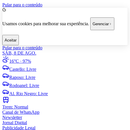
Pular para o conteúdo
Usamos cookies para melhorar sua experiência.
Gerenciar
Aceitar
Pular para o conteúdo
SÁB, 8 DE AGO.
16°C
· 97%
Castello
:
Livre
Raposo
:
Livre
Rodoanel
:
Livre
Al. Rio Negro
:
Livre
Trem:
Normal
Canal de WhatsApp
Newsletter
Jornal Digital
Publicidade Legal