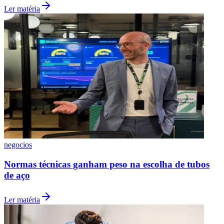
Ler matéria
Vasco
negocios
Normas técnicas ganham peso na escolha de tubos
de aço
Ler matéria