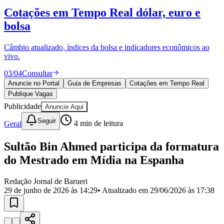
Divulgar Vagas
Novo
Cotações em Tempo Real
dólar, euro e
Publicidade Legal
bolsa
Política
Eleições
Esportes
Câmbio atualizado, índices da bolsa e indicadores econômicos ao
Saúde
vivo.
Segurança
03
/
04
Consultar
Cultura
Meio Ambiente
Anuncie no Portal
Guia de Empresas
Cotações em Tempo Real
Obras
Publique Vagas
Educação
Publicidade
Anuncie Aqui
Bairros de Barueri
Seguir
Geral
4
min de leitura
Selecione sua região
Para notícias da sua região
Sultão Bin Ahmed participa da formatura
do Mestrado em Mídia na Espanha
Aldeia
Aldeia da Serra
Aldeia de Barueri
Alphaville
Bairro
Jubran
Belval
Bethaville
Boa
Redação Jornal de Barueri
Vista
Califórnia
Carapicuíba
Centro
Chácaras Marco
Cidades da
29 de junho de 2026 às 14:29
• Atualizado em
29/06/2026 às 17:38
Região
Cotia
Cruz Preta
Engenho Novo
Fazenda
Militar
Itapevi
Jandira
Jardim Audir
Jardim Belval
Jardim
Califórnia
Jardim dos Altos
Jardim dos Camargos
Jardim
Esperança
Jardim Graziela
Jardim Iracema
Jardim Itaquiti
Jardim