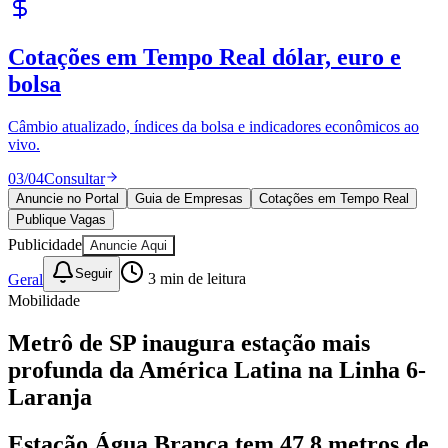
Publique Vagas
encontre talentos
Juventude
Publique vagas e encontre os melhores profissionais da região.
04
/
04
Publicar
Anuncie no Portal
Guia de Empresas
Cotações em Tempo Real
Publique Vagas
Publicidade
Anuncie Aqui
Seguir
Geral
3
min de leitura
Mobilidade
Metrô de SP inaugura estação mais
profunda da América Latina na Linha 6-
Laranja
Estação Água Branca tem 47,8 metros de
profundidade e integra o primeiro trecho