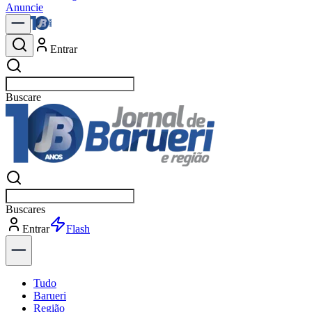
Anuncie
Entrar
Buscar
notí
Buscar
notí
Entrar
Explorar
Tudo
Barueri
Região