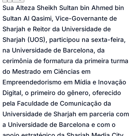
Julio
Jardim Líbano
Jardim Maria Cristina
Jardim Maria Helena
Jardim
Sua Alteza Sheikh Sultan bin Ahmed bin
Mutinga
Jardim Paraíso
Jardim Paulista
Jardim Reginalice
Jardim São
Luís
Jardim São Pedro
Jardim São Silvestre
Jardim Silveira
Jardim
Sultan Al Qasimi, Vice-Governante de
Tupã
Jardim Tupanci
Mutinga
Nova Aldeinha
Osasco
Parque dos
Camargos
Parque Imperial
Parque Santa Luzia
Parque Viana
Pirapora
Sharjah e Reitor da Universidade de
do Bom Jesus
Recanto Phrynéa
Santana de
Parnaíba
Silveira
Tamboré
Vale do Sol
Vila Barros
Vila Boa Vista
Vila
Sharjah (UOS), participou na sexta-feira,
do Conde
Vila Engenho Novo
Vila Márcia
Vila Nossa Sra. da
Escada
Vila Porto
Votupoca
na Universidade de Barcelona, ​​da
Para Sua Empresa
cerimônia de formatura da primeira turma
Anuncie no Portal
Guia de Empresas
do Mestrado em Ciências em
Divulgar Vagas
Novo
Publicidade Legal
Empreendedorismo em Mídia e Inovação
Negócios Regionais
Digital, o primeiro do gênero, oferecido
Turismo
Segurança Regional
pela Faculdade de Comunicação da
Hospitais Estaduais
Parques & Represas
Universidade de Sharjah em parceria com
Cidades da Região
a Universidade de Barcelona e com o
Santana de Parnaíba
Osasco
Carapicuíba
Jandira
Itapevi
Cotia
Pirapora
do Bom Jesus
Araçariguama
Cajamar
Caieiras
Franco da
apoio estratégico da Sharjah Media City