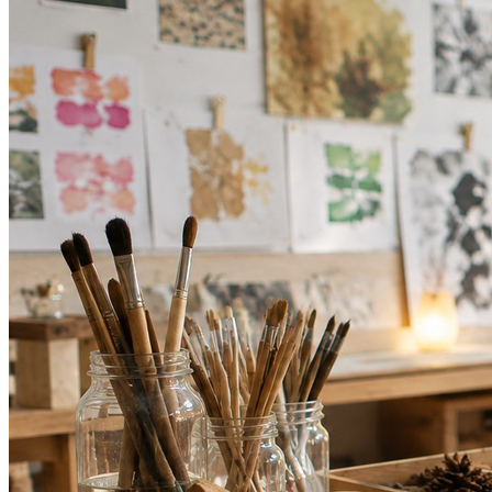
Atlético-MG