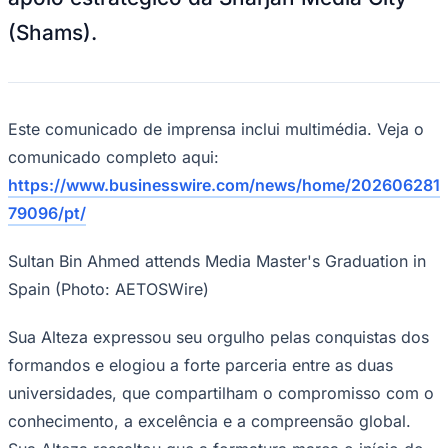
Rocha
Francisco Morato
Taboão da Serra
Embu das Artes
São Roque
Para Sua Empresa
(Shams).
Anuncie Regional
Guia de Empresas
Vagas na Região
Novo
Hub de Negócios
Este comunicado de imprensa inclui multimédia. Veja o
Guia Comercial
comunicado completo aqui:
Selo Verificado
Portal Educacional
https://www.businesswire.com/news/home/202606281
Agenda de Vestibulares
79096/pt/
Vagas de Emprego
Concursos
Sultan Bin Ahmed attends Media Master's Graduation in
Panorama Econômico
Spain (Photo: AETOSWire)
Panorama Econômico
Para Sua Empresa
Sua Alteza expressou seu orgulho pelas conquistas dos
formandos e elogiou a forte parceria entre as duas
Anuncie no Portal
Verificar Empresa
Novo
universidades, que compartilham o compromisso com o
Anunciar Vagas
Novo
conhecimento, a excelência e a compreensão global.
Publicidade Legal