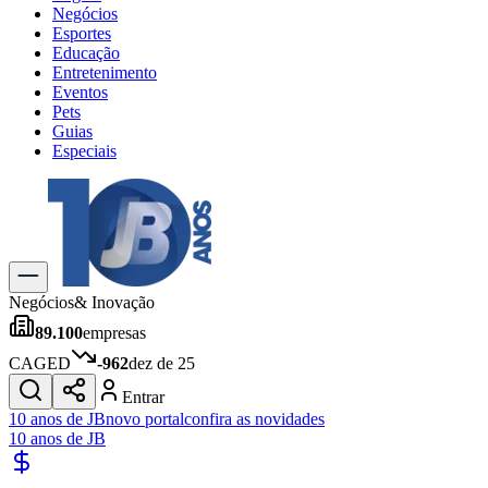
Negócios
Esportes
Educação
Entretenimento
Eventos
Pets
Guias
Especiais
Explore Tudo
Últimas Notícias
Previsão do Tempo
Trânsito e Rotas
Dia a Dia & Lazer
Negócios
& Inovação
Transportes
89.100
empresas
Gastronomia
Cinema & Shows
CAGED
-962
dez de 25
Jogos
Novo
Entrar
Para Sua Empresa
10 anos de JB
novo portal
confira as novidades
10 anos de JB
Anuncie no Portal
Cadastrar Empresa