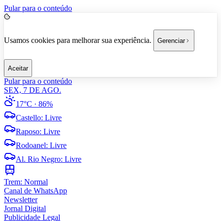
Pular para o conteúdo
Usamos cookies para melhorar sua experiência.
Gerenciar
Aceitar
Pular para o conteúdo
SEX, 7 DE AGO.
17°C
· 86%
Castello
:
Livre
Raposo
:
Livre
Rodoanel
:
Livre
Al. Rio Negro
:
Livre
Trem:
Normal
Canal de WhatsApp
Newsletter
Jornal Digital
Publicidade Legal