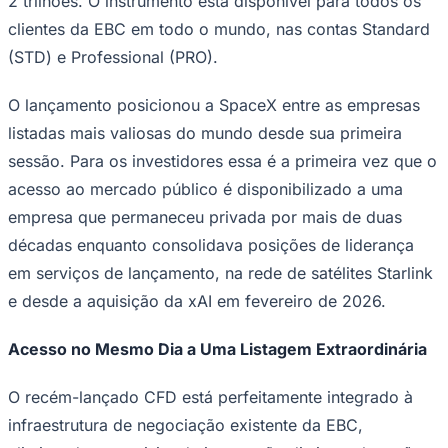
2 trilhões. O instrumento está disponível para todos os
NBA
NFL
clientes da EBC em todo o mundo, nas contas Standard
Fórmula 1
(STD) e Professional (PRO).
UFC
Tênis (ATP)
MLB
O lançamento posicionou a SpaceX entre as empresas
NHL
listadas mais valiosas do mundo desde sua primeira
Atletismo
Vôlei
sessão. Para os investidores essa é a primeira vez que o
NBB
acesso ao mercado público é disponibilizado a uma
Competições de Futebol
empresa que permaneceu privada por mais de duas
Brasileirão Série A
décadas enquanto consolidava posições de liderança
Brasileirão Série B
em serviços de lançamento, na rede de satélites Starlink
Paulistão
Copa do Brasil
e desde a aquisição da xAI em fevereiro de 2026.
Libertadores
Sul-Americana
Copa América
Acesso no Mesmo Dia a Uma Listagem Extraordinária
Champions League
Premier League
O recém-lançado CFD está perfeitamente integrado à
La Liga
Bundesliga
infraestrutura de negociação existente da EBC,
Mundial 2026