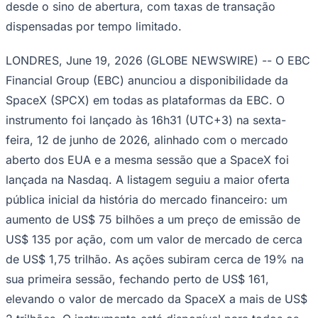
Rocha
Francisco Morato
Taboão da Serra
Embu das Artes
São Roque
desde o sino de abertura, com taxas de transação
Para Sua Empresa
dispensadas por tempo limitado.
Anuncie Regional
Guia de Empresas
LONDRES, June 19, 2026 (GLOBE NEWSWIRE) -- O EBC
Vagas na Região
Novo
Financial Group (EBC) anunciou a disponibilidade da
Hub de Negócios
SpaceX (SPCX) em todas as plataformas da EBC. O
Guia Comercial
Selo Verificado
instrumento foi lançado às 16h31 (UTC+3) na sexta-
Portal Educacional
feira, 12 de junho de 2026, alinhado com o mercado
Agenda de Vestibulares
Vagas de Emprego
aberto dos EUA e a mesma sessão que a SpaceX foi
Concursos
lançada na Nasdaq. A listagem seguiu a maior oferta
Panorama Econômico
pública inicial da história do mercado financeiro: um
Panorama Econômico
aumento de US$ 75 bilhões a um preço de emissão de
Para Sua Empresa
US$ 135 por ação, com um valor de mercado de cerca
de US$ 1,75 trilhão. As ações subiram cerca de 19% na
Anuncie no Portal
Verificar Empresa
Novo
sua primeira sessão, fechando perto de US$ 161,
Anunciar Vagas
Novo
elevando o valor de mercado da SpaceX a mais de US$
Publicidade Legal