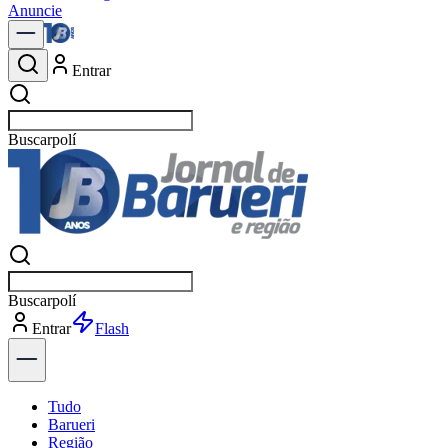
Anuncie
Entrar
Buscar
notícia
Buscar
notícia
Entrar
Explorar
Tudo
Barueri
Região