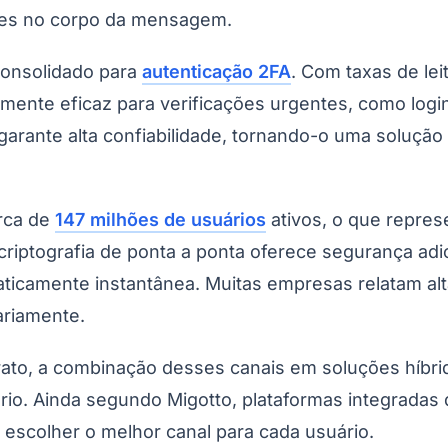
ções no corpo da mensagem.
onsolidado para
autenticação 2FA
. Com taxas de le
amente eficaz para verificações urgentes, como log
garante alta confiabilidade, tornando-o uma solução 
rca de
147 milhões de usuários
ativos, o que repres
Corinthians
riptografia de ponta a ponta oferece segurança adic
raticamente instantânea. Muitas empresas relatam al
iariamente.
rato, a combinação desses canais em soluções híbr
io. Ainda segundo Migotto, plataformas integradas
escolher o melhor canal para cada usuário.