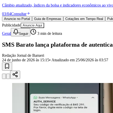
Política
Câmbio atualizado, índices da bolsa e indicadores econômicos ao viv
Eleições
Esportes
03
/
04
Consultar
Saúde
Anuncie no Portal
Guia de Empresas
Cotações em Tempo Real
Pub
Segurança
Publicidade
Cultura
Anuncie Aqui
Meio Ambiente
Geral
3
min de leitura
Seguir
Obras
Educação
SMS Barato lança plataforma de autenti
Bairros de Barueri
Redação Jornal de Barueri
Selecione sua região
Para notícias da sua região
24 de junho de 2026 às 15:15
• Atualizado em
25/06/2026 às 03:57
Aldeia
Aldeia da Serra
Aldeia de Barueri
Alphaville
Bairro Jubran
Belva
Militar
Itapevi
Jandira
Jardim Audir
Jardim Belval
Jardim Califórnia
Jard
Cristina
Jardim Maria Helena
Jardim Mutinga
Jardim Paraíso
Jardim Pau
Aldeinha
Osasco
Parque dos Camargos
Parque Imperial
Parque Santa L
Conde
Vila Engenho Novo
Vila Márcia
Vila Nossa Sra. da Escada
Vila
Para Sua Empresa
Anuncie no Portal
Guia de Empresas
Divulgar Vagas
Novo