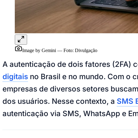
Panorama Econômico
Para Sua Empresa
Anuncie no Portal
Verificar Empresa
Novo
Anunciar Vagas
Novo
Publicidade Legal
Image by Gemini
—
Foto:
Divulgação
NBA
NFL
A autenticação de dois fatores (2FA) 
Fórmula 1
UFC
digitais
no Brasil e no mundo. Com o c
Tênis (ATP)
MLB
empresas de diversos setores buscam 
NHL
Atletismo
Vôlei
dos usuários. Nesse contexto, a
SMS B
NBB
autenticação via SMS, WhatsApp e Ema
Competições de Futebol
Brasileirão Série A
Brasileirão Série B
Paulistão