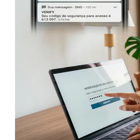
Publicidade Legal
Negócios Regionais
Turismo
Segurança Regional
Hospitais Estaduais
Parques & Represas
Cidades da Região
Santana de Parnaíba
Osasco
Carapicuíba
Jandira
Itapevi
Cotia
Pirapora 
Para Sua Empresa
Anuncie Regional
Guia de Empresas
Vagas na Região
Novo
Hub de Negócios
Guia Comercial
Selo Verificado
Portal Educacional
Agenda de Vestibulares
Vagas de Emprego
Concursos
Panorama Econômico