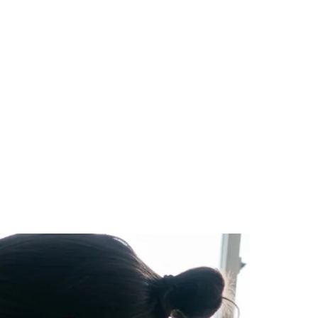
des da Região
Cotia
Cruz Preta
Engenho Novo
Fazenda
im Iracema
Jardim Itaquiti
Jardim Julio
Jardim Líbano
Jardim Maria
vestre
Jardim Silveira
Jardim Tupã
Jardim Tupanci
Mutinga
Nova
arnaíba
Silveira
Tamboré
Vale do Sol
Vila Barros
Vila Boa Vista
Vila do