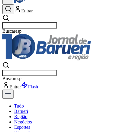
Entrar
Buscar
esportes
Buscar
esportes
Entrar
Flash
Tudo
Barueri
Região
Negócios
Esportes