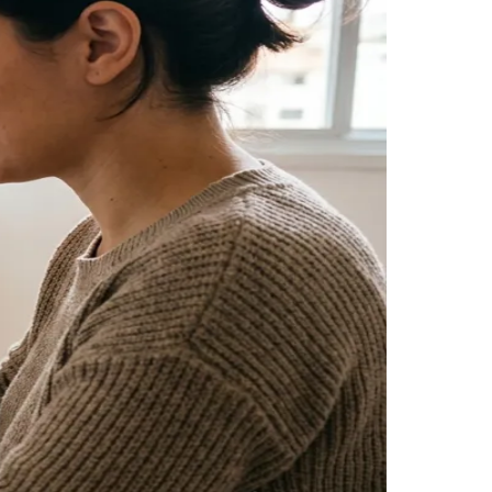
Morato
Taboão da Serra
Embu das Artes
São Roque