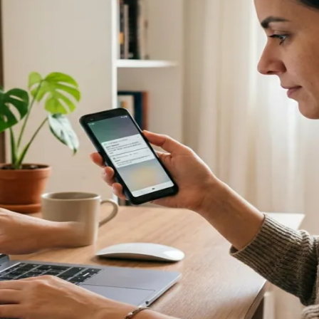
do Bom Jesus
Araçariguama
Cajamar
Caieiras
Franco da Rocha
Francisco 