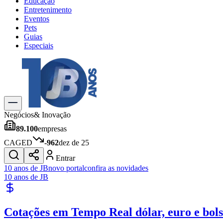
Educação
Entretenimento
Eventos
Pets
Guias
Especiais
Explore Tudo
Últimas Notícias
Previsão do Tempo
Trânsito e Rotas
Dia a Dia & Lazer
Negócios
& Inovação
Transportes
89.100
empresas
Gastronomia
Cinema & Shows
CAGED
-962
dez de 25
Jogos
Novo
Entrar
Para Sua Empresa
10 anos de JB
novo portal
confira as novidades
10 anos de JB
Anuncie no Portal
Cadastrar Empresa
Divulgar Vagas
Novo
Cotações em Tempo Real
dólar, euro e bol
Publicidade Legal