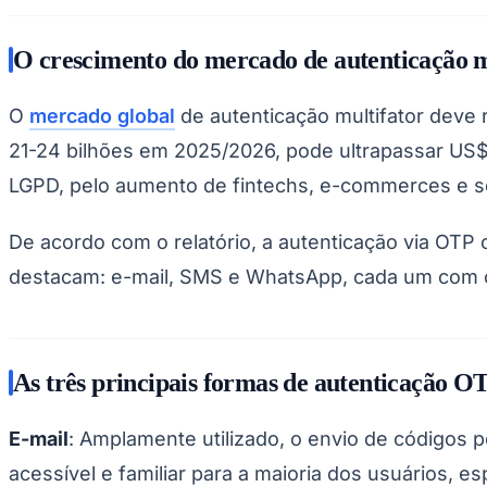
Copa do Brasil
Libertadores
Sul-Americana
O crescimento do mercado de autenticação 
Copa América
Champions League
Premier League
O
mercado global
de autenticação multifator deve 
La Liga
21-24 bilhões em 2025/2026, pode ultrapassar US$ 
Bundesliga
Mundial 2026
LGPD, pelo aumento de fintechs, e-commerces e ser
Times - Ir direto
De acordo com o relatório, a autenticação via OTP
destacam: e-mail, SMS e WhatsApp, cada um com ca
As três principais formas de autenticação O
E-mail
: Amplamente utilizado, o envio de códigos 
acessível e familiar para a maioria dos usuários,