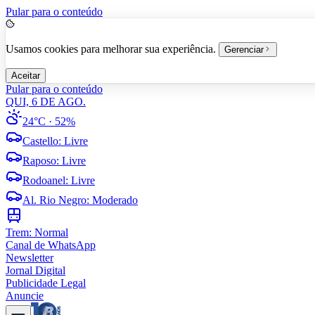
Pular para o conteúdo
Usamos cookies para melhorar sua experiência.
Gerenciar
Aceitar
Pular para o conteúdo
QUI, 6 DE AGO.
24°C
· 52%
Castello
:
Livre
Raposo
:
Livre
Rodoanel
:
Livre
Al. Rio Negro
:
Moderado
Trem:
Normal
Canal de WhatsApp
Newsletter
Jornal Digital
Publicidade Legal
Anuncie