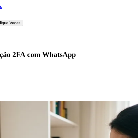
o.
lique Vagas
cação 2FA com WhatsApp
l
Bethaville
Boa Vista
Califórnia
Carapicuíba
Centro
Chácaras Marco
Cida
im dos Altos
Jardim dos Camargos
Jardim Esperança
Jardim Graziela
Jard
lista
Jardim Reginalice
Jardim São Luís
Jardim São Pedro
Jardim São Sil
uzia
Parque Viana
Pirapora do Bom Jesus
Recanto Phrynéa
Santana de P
 Porto
Votupoca