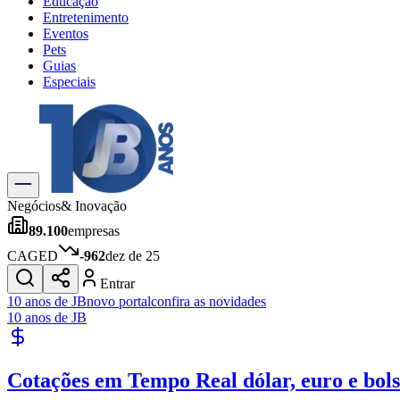
Educação
Entretenimento
Eventos
Pets
Guias
Especiais
Explore Tudo
Últimas Notícias
Previsão do Tempo
Trânsito e Rotas
Dia a Dia & Lazer
Negócios
& Inovação
Transportes
89.100
empresas
Gastronomia
Cinema & Shows
CAGED
-962
dez de 25
Jogos
Novo
Entrar
Para Sua Empresa
10 anos de JB
novo portal
confira as novidades
10 anos de JB
Anuncie no Portal
Cadastrar Empresa
Divulgar Vagas
Novo
Cotações em Tempo Real
dólar, euro e bol
Publicidade Legal