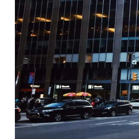
Publicidade Legal
Negócios Regionais
Turismo
Segurança Regional
Hospitais Estaduais
Parques & Represas
Cidades da Região
Santana de Parnaíba
Osasco
Carapicuíba
Jandira
Itapevi
Cotia
Pirapora 
Para Sua Empresa
Anuncie Regional
Guia de Empresas
Vagas na Região
Novo
Hub de Negócios
Guia Comercial
Selo Verificado
Portal Educacional
Agenda de Vestibulares
Vagas de Emprego
Concursos
Panorama Econômico