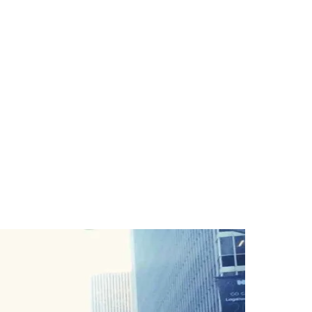
des da Região
Cotia
Cruz Preta
Engenho Novo
Fazenda
im Iracema
Jardim Itaquiti
Jardim Julio
Jardim Líbano
Jardim Maria
vestre
Jardim Silveira
Jardim Tupã
Jardim Tupanci
Mutinga
Nova
arnaíba
Silveira
Tamboré
Vale do Sol
Vila Barros
Vila Boa Vista
Vila do