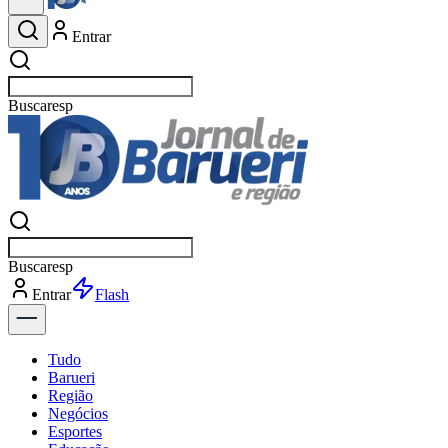
Entrar
Buscar
esportes
Buscar
esportes
Entrar
Flash
Tudo
Barueri
Região
Negócios
Esportes