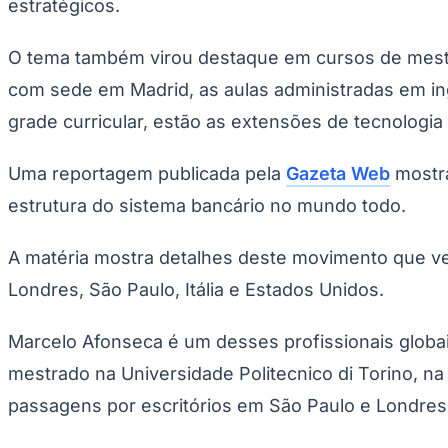
estratégicos.
Copa do Brasil
Libertadores
Sul-Americana
O tema também virou destaque em cursos de mestra
Copa América
Champions League
com sede em Madrid, as aulas administradas em in
Premier League
La Liga
grade curricular, estão as extensões de tecnologia a
Bundesliga
Mundial 2026
Uma reportagem publicada pela
Gazeta Web
mostra
Times - Ir direto
estrutura do sistema bancário no mundo todo.
A matéria mostra detalhes deste movimento que 
Londres, São Paulo, Itália e Estados Unidos.
Marcelo Afonseca é um desses profissionais globa
mestrado na Universidade Politecnico di Torino, na
passagens por escritórios em São Paulo e Londres