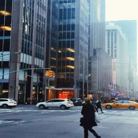
do Bom Jesus
Araçariguama
Cajamar
Caieiras
Franco da Rocha
Francisco 