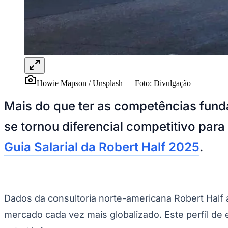
Panorama Econômico
Para Sua Empresa
Anuncie no Portal
Verificar Empresa
Novo
Anunciar Vagas
Novo
Publicidade Legal
Howie Mapson / Unsplash
—
Foto:
Divulgação
NBA
NFL
Mais do que ter as competências funda
Fórmula 1
UFC
se tornou diferencial competitivo par
Tênis (ATP)
MLB
Guia Salarial da Robert Half 2025
.
NHL
Atletismo
Vôlei
NBB
Competições de Futebol
Dados da consultoria norte-americana Robert Half 
Brasileirão Série A
mercado cada vez mais globalizado. Este perfil de
Brasileirão Série B
Paulistão