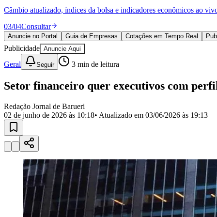
Política
Câmbio atualizado, índices da bolsa e indicadores econômicos ao viv
Eleições
Esportes
03
/
04
Consultar
Saúde
Anuncie no Portal
Guia de Empresas
Cotações em Tempo Real
Pub
Segurança
Publicidade
Cultura
Anuncie Aqui
Meio Ambiente
Geral
3
min de leitura
Seguir
Obras
Educação
Setor financeiro quer executivos com perfi
Bairros de Barueri
Redação Jornal de Barueri
Selecione sua região
Para notícias da sua região
02 de junho de 2026 às 10:18
• Atualizado em
03/06/2026 às 19:13
Aldeia
Aldeia da Serra
Aldeia de Barueri
Alphaville
Bairro Jubran
Belva
Militar
Itapevi
Jandira
Jardim Audir
Jardim Belval
Jardim Califórnia
Jard
Cristina
Jardim Maria Helena
Jardim Mutinga
Jardim Paraíso
Jardim Pau
Aldeinha
Osasco
Parque dos Camargos
Parque Imperial
Parque Santa L
Conde
Vila Engenho Novo
Vila Márcia
Vila Nossa Sra. da Escada
Vila
Para Sua Empresa
Anuncie no Portal
Guia de Empresas
Divulgar Vagas
Novo