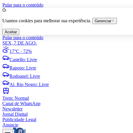
Pular para o conteúdo
Usamos cookies para melhorar sua experiência.
Gerenciar
Aceitar
Pular para o conteúdo
SEX, 7 DE AGO.
17°C
· 72%
Castello
:
Livre
Raposo
:
Livre
Rodoanel
:
Livre
Al. Rio Negro
:
Livre
Trem:
Normal
Canal de WhatsApp
Newsletter
Jornal Digital
Publicidade Legal
Anuncie