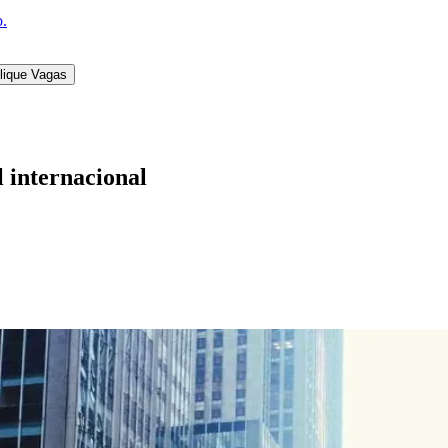
o.
lique Vagas
l internacional
l
Bethaville
Boa Vista
Califórnia
Carapicuíba
Centro
Chácaras Marco
Cida
im dos Altos
Jardim dos Camargos
Jardim Esperança
Jardim Graziela
Jard
lista
Jardim Reginalice
Jardim São Luís
Jardim São Pedro
Jardim São Sil
uzia
Parque Viana
Pirapora do Bom Jesus
Recanto Phrynéa
Santana de P
 Porto
Votupoca