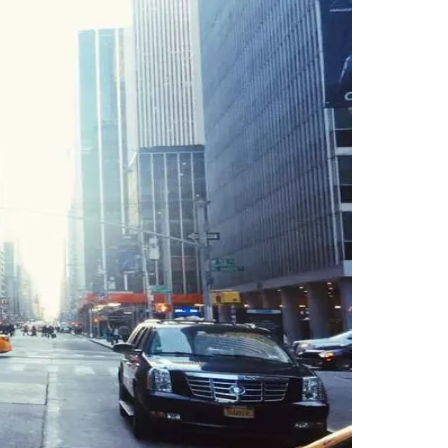
Morato
Taboão da Serra
Embu das Artes
São Roque