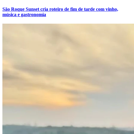
Fluminense
São Roque Sunset cria roteiro de fim de tarde com vinho,
música e gastronomia