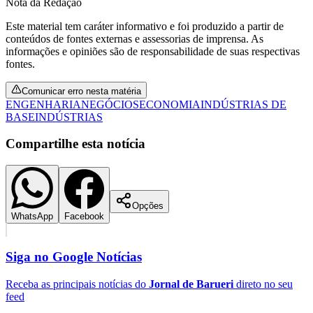
Nota da Redação
Este material tem caráter informativo e foi produzido a partir de
conteúdos de fontes externas e assessorias de imprensa. As
informações e opiniões são de responsabilidade de suas respectivas
fontes.
Corinthians
Comunicar erro nesta matéria
ENGENHARIA
NEGÓCIOS
ECONOMIA
INDÚSTRIAS DE
BASE
INDÚSTRIAS
Compartilhe esta notícia
Opções
WhatsApp
Facebook
Siga no
Google Notícias
Receba as principais notícias do
Jornal de Barueri
direto no seu
feed