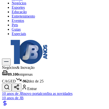
Negócios
Esportes
Educação
Entretenimento
Eventos
Pets
Guias
Especiais
Explore Tudo
Últimas Notícias
Previsão do Tempo
Trânsito e Rotas
Dia a Dia & Lazer
Negócios
& Inovação
Transportes
89.100
empresas
Gastronomia
Cinema & Shows
CAGED
-962
dez de 25
Jogos
Novo
Entrar
Para Sua Empresa
10 anos de JB
novo portal
confira as novidades
10 anos de JB
Anuncie no Portal
Cadastrar Empresa