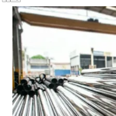
Julio
Jardim Líbano
Jardim Maria Cristina
Jardim Maria Helena
Jardim
Mutinga
Jardim Paraíso
Jardim Paulista
Jardim Reginalice
Jardim São
Luís
Jardim São Pedro
Jardim São Silvestre
Jardim Silveira
Jardim
Tupã
Jardim Tupanci
Mutinga
Nova Aldeinha
Osasco
Parque dos
Camargos
Parque Imperial
Parque Santa Luzia
Parque Viana
Pirapora
do Bom Jesus
Recanto Phrynéa
Santana de
Parnaíba
Silveira
Tamboré
Vale do Sol
Vila Barros
Vila Boa Vista
Vila
do Conde
Vila Engenho Novo
Vila Márcia
Vila Nossa Sra. da
Escada
Vila Porto
Votupoca
Para Sua Empresa
Anuncie no Portal
Guia de Empresas
Divulgar Vagas
Novo
Publicidade Legal
Negócios Regionais
Turismo
Segurança Regional
Hospitais Estaduais
Parques & Represas
Cidades da Região
Santana de Parnaíba
Osasco
Carapicuíba
Jandira
Itapevi
Cotia
Pirapora
do Bom Jesus
Araçariguama
Cajamar
Caieiras
Franco da