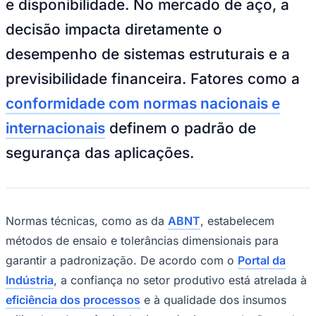
e disponibilidade. No mercado de aço, a
NBA
NFL
decisão impacta diretamente o
Fórmula 1
UFC
desempenho de sistemas estruturais e a
Tênis (ATP)
MLB
previsibilidade financeira. Fatores como a
NHL
Atletismo
conformidade com normas nacionais e
Vôlei
NBB
internacionais
definem o padrão de
Competições de Futebol
segurança das aplicações.
Brasileirão Série A
Brasileirão Série B
Paulistão
Copa do Brasil
Libertadores
Normas técnicas, como as da
ABNT
, estabelecem
Sul-Americana
métodos de ensaio e tolerâncias dimensionais para
Copa América
Champions League
garantir a padronização. De acordo com o
Portal da
Premier League
Indústria
, a confiança no setor produtivo está atrelada à
La Liga
Bundesliga
eficiência dos processos
e à qualidade dos insumos
Mundial 2026