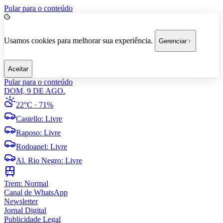
Pular para o conteúdo
Usamos cookies para melhorar sua experiência.
Gerenciar
Aceitar
Pular para o conteúdo
DOM, 9 DE AGO.
22°C
· 71%
Castello
:
Livre
Raposo
:
Livre
Rodoanel
:
Livre
Al. Rio Negro
:
Livre
Trem:
Normal
Canal de WhatsApp
Newsletter
Jornal Digital
Publicidade Legal