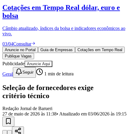
Divulgar Vagas
Novo
Cotações em Tempo Real
dólar, euro e
Publicidade Legal
bolsa
Política
Eleições
Esportes
Câmbio atualizado, índices da bolsa e indicadores econômicos ao
Saúde
vivo.
Segurança
03
/
04
Consultar
Cultura
Meio Ambiente
Anuncie no Portal
Guia de Empresas
Cotações em Tempo Real
Obras
Publique Vagas
Educação
Publicidade
Anuncie Aqui
Bairros de Barueri
Seguir
Geral
1
min de leitura
Selecione sua região
Para notícias da sua região
Seleção de fornecedores exige
critério técnico
Aldeia
Aldeia da Serra
Aldeia de Barueri
Alphaville
Bairro
Jubran
Belval
Bethaville
Boa
Redação Jornal de Barueri
Vista
Califórnia
Carapicuíba
Centro
Chácaras Marco
Cidades da
27 de maio de 2026 às 11:38
• Atualizado em
03/06/2026 às 19:15
Região
Cotia
Cruz Preta
Engenho Novo
Fazenda
Militar
Itapevi
Jandira
Jardim Audir
Jardim Belval
Jardim
Califórnia
Jardim dos Altos
Jardim dos Camargos
Jardim
Esperança
Jardim Graziela
Jardim Iracema
Jardim Itaquiti
Jardim