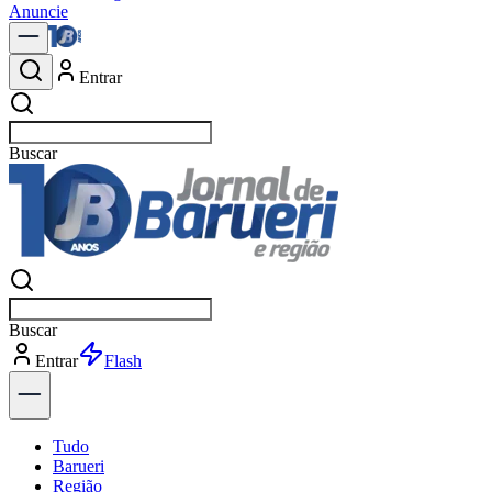
Anuncie
Entrar
Buscar
Buscar
Entrar
Explorar
Tudo
Barueri
Região