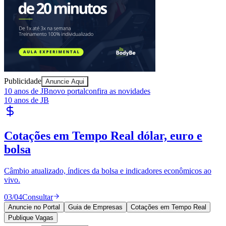
Publicidade
Anuncie Aqui
10 anos de JB
novo portal
confira as novidades
10 anos de JB
Publique Vagas
encontre talentos
Publique vagas e encontre os melhores profissionais da região.
04
/
04
Publicar
Anuncie no Portal
Guia de Empresas
Cotações em Tempo Real
Vitória
Publique Vagas
Publicidade
Anuncie Aqui
Seguir
Geral
5
min de leitura