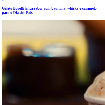
Gelato Borelli lança sabor com baunilha, whisky e caramelo
para o Dia dos Pais
Botafogo