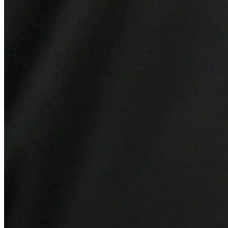
Atlético-MG