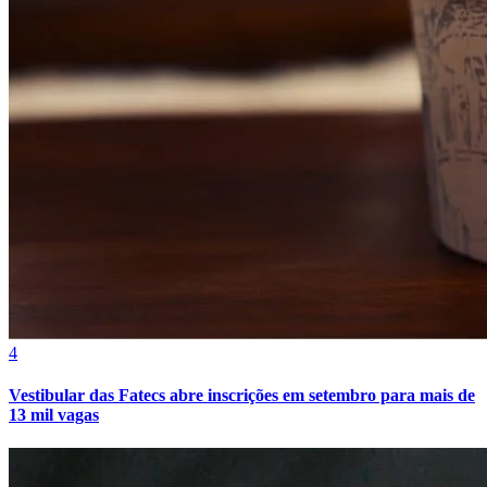
Grêmio
4
Vestibular das Fatecs abre inscrições em setembro para mais de
13 mil vagas