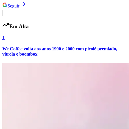
Seguir
Em Alta
1
Palmeiras
We Coffee volta aos anos 1990 e 2000 com picolé premiado,
vitrola e boombox