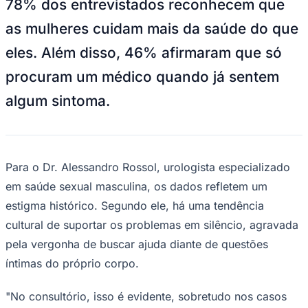
78% dos entrevistados reconhecem que
NBA
NFL
as mulheres cuidam mais da saúde do que
Fórmula 1
UFC
eles. Além disso, 46% afirmaram que só
Tênis (ATP)
MLB
procuram um médico quando já sentem
NHL
Atletismo
algum sintoma.
Vôlei
NBB
Competições de Futebol
Brasileirão Série A
Para o Dr. Alessandro Rossol, urologista especializado
Brasileirão Série B
em saúde sexual masculina, os dados refletem um
Paulistão
Copa do Brasil
estigma histórico. Segundo ele, há uma tendência
Libertadores
cultural de suportar os problemas em silêncio, agravada
Sul-Americana
Copa América
pela vergonha de buscar ajuda diante de questões
Champions League
íntimas do próprio corpo.
Premier League
La Liga
Bundesliga
"No consultório, isso é evidente, sobretudo nos casos
Mundial 2026