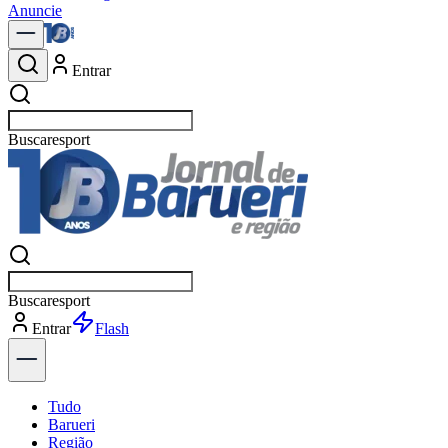
Anuncie
Entrar
Buscar
p
Buscar
p
Entrar
Explorar
Tudo
Barueri
Região