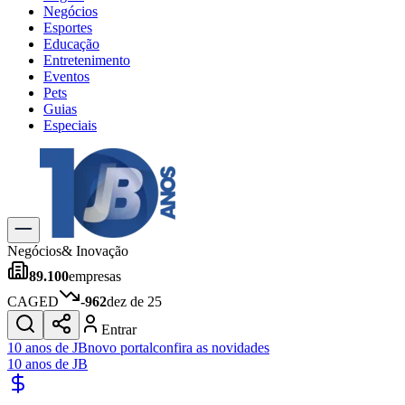
Negócios
Esportes
Educação
Entretenimento
Eventos
Pets
Guias
Especiais
Explore Tudo
Últimas Notícias
Previsão do Tempo
Trânsito e Rotas
Dia a Dia & Lazer
Negócios
& Inovação
Transportes
89.100
empresas
Gastronomia
Cinema & Shows
CAGED
-962
dez de 25
Jogos
Novo
Entrar
Para Sua Empresa
10 anos de JB
novo portal
confira as novidades
10 anos de JB
Anuncie no Portal
Cadastrar Empresa