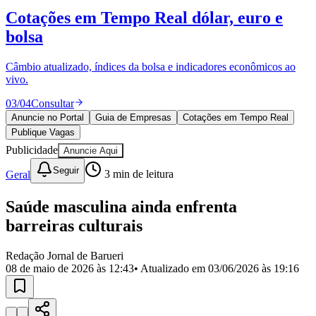
Divulgar Vagas
Novo
Cotações em Tempo Real
dólar, euro e
Publicidade Legal
bolsa
Política
Eleições
Esportes
Câmbio atualizado, índices da bolsa e indicadores econômicos ao
Saúde
vivo.
Segurança
03
/
04
Consultar
Cultura
Meio Ambiente
Anuncie no Portal
Guia de Empresas
Cotações em Tempo Real
Obras
Publique Vagas
Educação
Publicidade
Anuncie Aqui
Bairros de Barueri
Seguir
Geral
3
min de leitura
Selecione sua região
Para notícias da sua região
Saúde masculina ainda enfrenta
barreiras culturais
Aldeia
Aldeia da Serra
Aldeia de Barueri
Alphaville
Bairro
Jubran
Belval
Bethaville
Boa
Redação Jornal de Barueri
Vista
Califórnia
Carapicuíba
Centro
Chácaras Marco
Cidades da
08 de maio de 2026 às 12:43
• Atualizado em
03/06/2026 às 19:16
Região
Cotia
Cruz Preta
Engenho Novo
Fazenda
Militar
Itapevi
Jandira
Jardim Audir
Jardim Belval
Jardim
Califórnia
Jardim dos Altos
Jardim dos Camargos
Jardim
Esperança
Jardim Graziela
Jardim Iracema
Jardim Itaquiti
Jardim