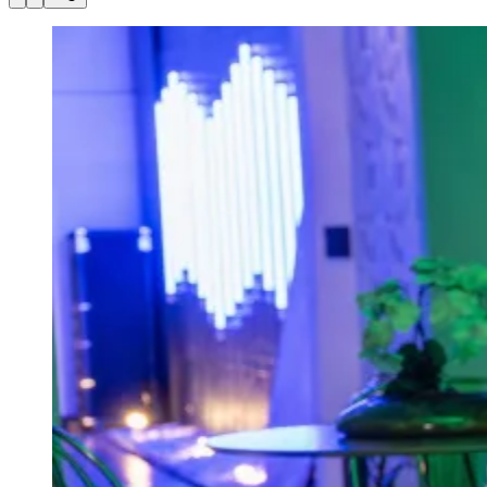
Julio
Jardim Líbano
Jardim Maria Cristina
Jardim Maria Helena
Jardim
Mutinga
Jardim Paraíso
Jardim Paulista
Jardim Reginalice
Jardim São
Luís
Jardim São Pedro
Jardim São Silvestre
Jardim Silveira
Jardim
Tupã
Jardim Tupanci
Mutinga
Nova Aldeinha
Osasco
Parque dos
Camargos
Parque Imperial
Parque Santa Luzia
Parque Viana
Pirapora
do Bom Jesus
Recanto Phrynéa
Santana de
Parnaíba
Silveira
Tamboré
Vale do Sol
Vila Barros
Vila Boa Vista
Vila
do Conde
Vila Engenho Novo
Vila Márcia
Vila Nossa Sra. da
Escada
Vila Porto
Votupoca
Para Sua Empresa
Anuncie no Portal
Guia de Empresas
Divulgar Vagas
Novo
Publicidade Legal
Negócios Regionais
Turismo
Segurança Regional
Hospitais Estaduais
Parques & Represas
Cidades da Região
Santana de Parnaíba
Osasco
Carapicuíba
Jandira
Itapevi
Cotia
Pirapora
do Bom Jesus
Araçariguama
Cajamar
Caieiras
Franco da