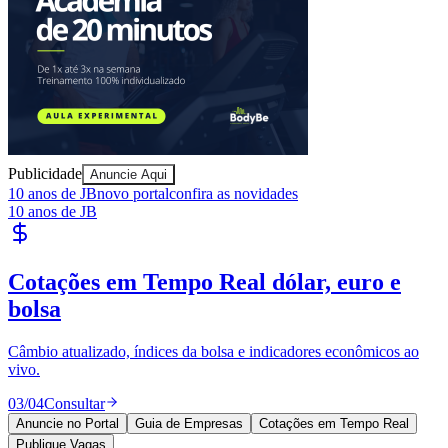
Publicidade
Anuncie Aqui
10 anos de JB
novo portal
confira as novidades
10 anos de JB
Cotações em Tempo Real
dólar, euro e
bolsa
Câmbio atualizado, índices da bolsa e indicadores econômicos ao
vivo.
Vitória
03
/
04
Consultar
Anuncie no Portal
Guia de Empresas
Cotações em Tempo Real
Publique Vagas