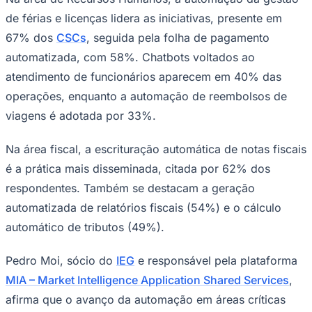
67% dos
CSCs
, seguida pela folha de pagamento
automatizada, com 58%. Chatbots voltados ao
atendimento de funcionários aparecem em 40% das
operações, enquanto a automação de reembolsos de
viagens é adotada por 33%.
Na área fiscal, a escrituração automática de notas fiscais
é a prática mais disseminada, citada por 62% dos
respondentes. Também se destacam a geração
Goiás
automatizada de relatórios fiscais (54%) e o cálculo
automático de tributos (49%).
Pedro Moi, sócio do
IEG
e responsável pela plataforma
MIA – Market Intelligence Application Shared Services
,
afirma que o avanço da automação em áreas críticas
dos CSCs, como Fiscal, RH e TI, é impulsionado por três
fatores principais, que variam de acordo com as