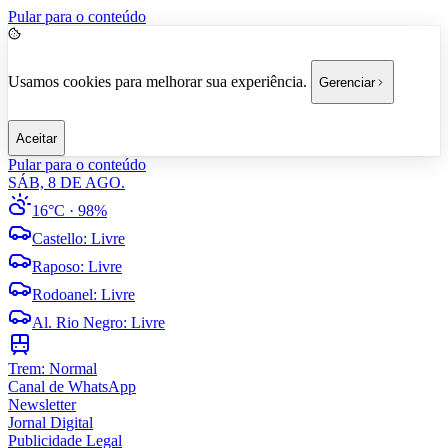
Pular para o conteúdo
Usamos cookies para melhorar sua experiência.
Gerenciar
Aceitar
Pular para o conteúdo
SÁB, 8 DE AGO.
16°C
· 98%
Castello
:
Livre
Raposo
:
Livre
Rodoanel
:
Livre
Al. Rio Negro
:
Livre
Trem:
Normal
Canal de WhatsApp
Newsletter
Jornal Digital
Publicidade Legal