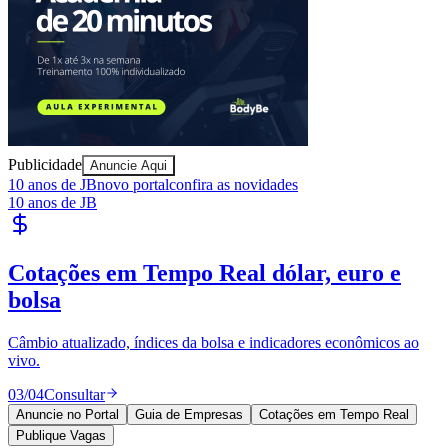
Publicidade
Anuncie Aqui
10 anos de JB
novo portal
confira as novidades
10 anos de JB
Publique Vagas
encontre talentos
Publique vagas e encontre os melhores profissionais da região.
04
/
04
Publicar
Anuncie no Portal
Guia de Empresas
Cotações em Tempo Real
Publique Vagas
Publicidade
Anuncie Aqui
Seguir