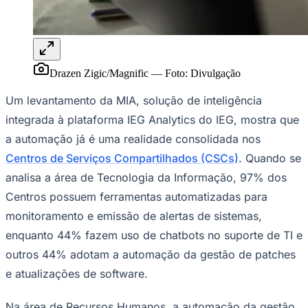
Drazen Zigic/Magnific
—
Foto:
Divulgação
Um levantamento da MIA, solução de inteligência
integrada à plataforma IEG Analytics do IEG, mostra que
a automação já é uma realidade consolidada nos
Ceará
Centros de Serviços Compartilhados (CSCs)
. Quando se
analisa a área de Tecnologia da Informação, 97% dos
Centros possuem ferramentas automatizadas para
monitoramento e emissão de alertas de sistemas,
enquanto 44% fazem uso de chatbots no suporte de TI e
outros 44% adotam a automação da gestão de patches
e atualizações de software.
Na área de Recursos Humanos, a automação da gestão
de férias e licenças lidera as iniciativas, presente em