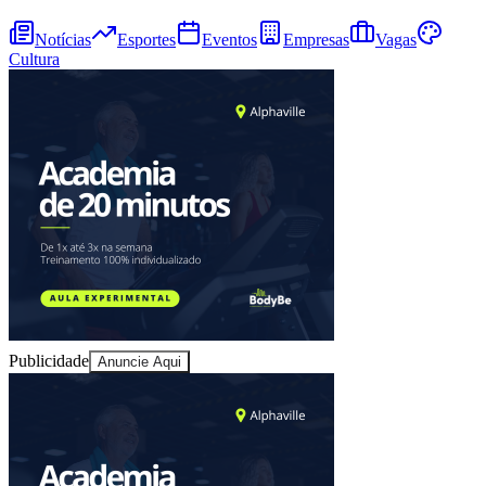
Notícias
Esportes
Eventos
Empresas
Vagas
Cultura
Publicidade
Anuncie Aqui
Vitória