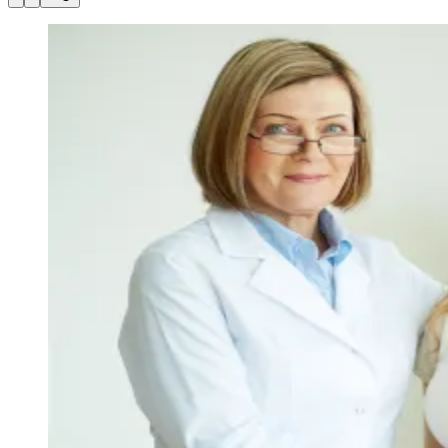
Julio
Jardim Líbano
Jardim Maria Cristina
Jardim Maria Helena
Jardim
Mutinga
Jardim Paraíso
Jardim Paulista
Jardim Reginalice
Jardim São
Luís
Jardim São Pedro
Jardim São Silvestre
Jardim Silveira
Jardim
Tupã
Jardim Tupanci
Mutinga
Nova Aldeinha
Osasco
Parque dos
Camargos
Parque Imperial
Parque Santa Luzia
Parque Viana
Pirapora
do Bom Jesus
Recanto Phrynéa
Santana de
Parnaíba
Silveira
Tamboré
Vale do Sol
Vila Barros
Vila Boa Vista
Vila
do Conde
Vila Engenho Novo
Vila Márcia
Vila Nossa Sra. da
Escada
Vila Porto
Votupoca
Para Sua Empresa
Anuncie no Portal
Guia de Empresas
Divulgar Vagas
Novo
Publicidade Legal
Negócios Regionais
Turismo
Segurança Regional
Hospitais Estaduais
Parques & Represas
Cidades da Região
Santana de Parnaíba
Osasco
Carapicuíba
Jandira
Itapevi
Cotia
Pirapora
do Bom Jesus
Araçariguama
Cajamar
Caieiras
Franco da