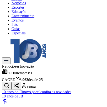
Negócios
Esportes
Educação
Entretenimento
Eventos
Pets
Guias
Especiais
Explore Tudo
Últimas Notícias
Previsão do Tempo
Trânsito e Rotas
Dia a Dia & Lazer
Negócios
& Inovação
Transportes
89.100
empresas
Gastronomia
Cinema & Shows
CAGED
-962
dez de 25
Jogos
Novo
Entrar
Para Sua Empresa
10 anos de JB
novo portal
confira as novidades
10 anos de JB
Anuncie no Portal
Cadastrar Empresa