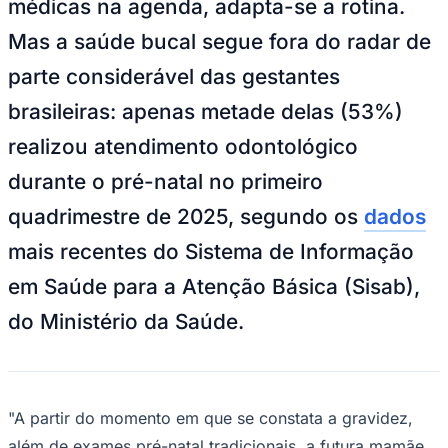
médicas na agenda, adapta-se a rotina.
NBA
NFL
Mas a saúde bucal segue fora do radar de
Fórmula 1
UFC
parte considerável das gestantes
Tênis (ATP)
MLB
brasileiras: apenas metade delas (53%)
NHL
Atletismo
realizou atendimento odontológico
Vôlei
NBB
durante o pré-natal no primeiro
Competições de Futebol
quadrimestre de 2025, segundo os
dados
Brasileirão Série A
mais recentes do Sistema de Informação
Brasileirão Série B
Paulistão
em Saúde para a Atenção Básica (Sisab),
Copa do Brasil
Libertadores
do Ministério da Saúde.
Sul-Americana
Copa América
Champions League
Premier League
La Liga
"A partir do momento em que se constata a gravidez,
Bundesliga
Mundial 2026
além de exames pré-natal tradicionais, a futura mamãe