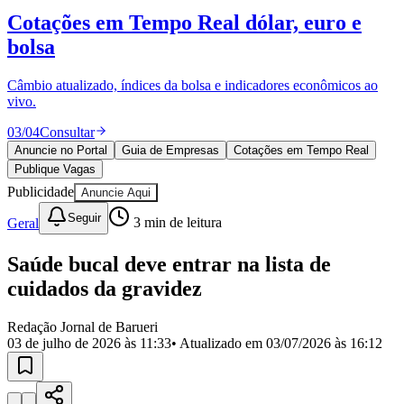
Divulgar Vagas
Novo
Cotações em Tempo Real
dólar, euro e
Publicidade Legal
bolsa
Política
Eleições
Esportes
Câmbio atualizado, índices da bolsa e indicadores econômicos ao
Saúde
vivo.
Segurança
03
/
04
Consultar
Cultura
Meio Ambiente
Anuncie no Portal
Guia de Empresas
Cotações em Tempo Real
Obras
Publique Vagas
Educação
Publicidade
Anuncie Aqui
Bairros de Barueri
Seguir
Geral
3
min de leitura
Selecione sua região
Para notícias da sua região
Saúde bucal deve entrar na lista de
cuidados da gravidez
Aldeia
Aldeia da Serra
Aldeia de Barueri
Alphaville
Bairro
Jubran
Belval
Bethaville
Boa
Redação Jornal de Barueri
Vista
Califórnia
Carapicuíba
Centro
Chácaras Marco
Cidades da
03 de julho de 2026 às 11:33
• Atualizado em
03/07/2026 às 16:12
Região
Cotia
Cruz Preta
Engenho Novo
Fazenda
Militar
Itapevi
Jandira
Jardim Audir
Jardim Belval
Jardim
Califórnia
Jardim dos Altos
Jardim dos Camargos
Jardim
Esperança
Jardim Graziela
Jardim Iracema
Jardim Itaquiti
Jardim