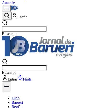
Anuncie
Entrar
Buscar
notíc
Buscar
notíc
Entrar
Explorar
Tudo
Barueri
Região