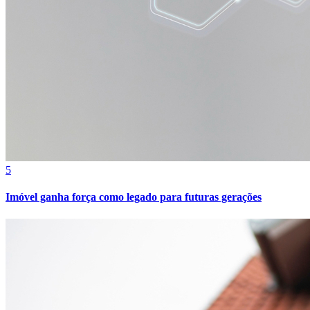
Bahia
5
Imóvel ganha força como legado para futuras gerações