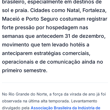
brasileiro, especialmente em destinos de
NBA
NFL
sol e praia. Cidades como Natal, Fortaleza,
Fórmula 1
UFC
Maceió e Porto Seguro costumam registrar
Tênis (ATP)
MLB
forte pressão por hospedagem nas
NHL
Atletismo
semanas que antecedem 31 de dezembro,
Vôlei
NBB
movimento que tem levado hotéis a
Competições de Futebol
anteciparem estratégias comerciais,
Brasileirão Série A
operacionais e de comunicação ainda no
Brasileirão Série B
Paulistão
primeiro semestre.
Copa do Brasil
Libertadores
Sul-Americana
Copa América
Champions League
No Rio Grande do Norte, a força da virada de ano já foi
Premier League
La Liga
observada na última alta temporada. Levantamento
Bundesliga
Mundial 2026
divulgado pela
Associação Brasileira da Indústria de