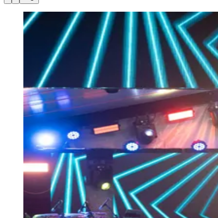
Julio
Jardim Líbano
Jardim Maria Cristina
Jardim Maria Helena
Jardim
Mutinga
Jardim Paraíso
Jardim Paulista
Jardim Reginalice
Jardim São
Luís
Jardim São Pedro
Jardim São Silvestre
Jardim Silveira
Jardim
Tupã
Jardim Tupanci
Mutinga
Nova Aldeinha
Osasco
Parque dos
Camargos
Parque Imperial
Parque Santa Luzia
Parque Viana
Pirapora
do Bom Jesus
Recanto Phrynéa
Santana de
Parnaíba
Silveira
Tamboré
Vale do Sol
Vila Barros
Vila Boa Vista
Vila
do Conde
Vila Engenho Novo
Vila Márcia
Vila Nossa Sra. da
Escada
Vila Porto
Votupoca
Para Sua Empresa
Anuncie no Portal
Guia de Empresas
Divulgar Vagas
Novo
Publicidade Legal
Negócios Regionais
Turismo
Segurança Regional
Hospitais Estaduais
Parques & Represas
Cidades da Região
Santana de Parnaíba
Osasco
Carapicuíba
Jandira
Itapevi
Cotia
Pirapora
do Bom Jesus
Araçariguama
Cajamar
Caieiras
Franco da