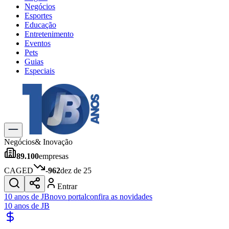
Negócios
Esportes
Educação
Entretenimento
Eventos
Pets
Guias
Especiais
Explore Tudo
Últimas Notícias
Previsão do Tempo
Trânsito e Rotas
Dia a Dia & Lazer
Negócios
& Inovação
Transportes
89.100
empresas
Gastronomia
Cinema & Shows
CAGED
-962
dez de 25
Jogos
Novo
Entrar
Para Sua Empresa
10 anos de JB
novo portal
confira as novidades
10 anos de JB
Anuncie no Portal
Cadastrar Empresa