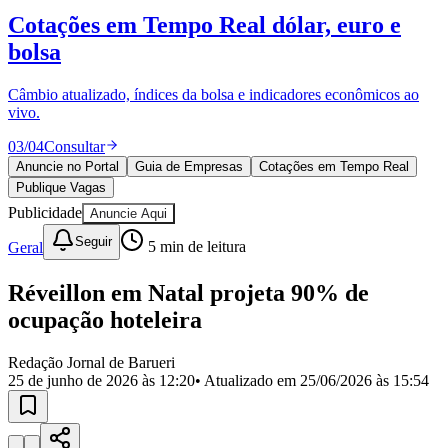
Divulgar Vagas
Novo
Cotações em Tempo Real
dólar, euro e
Publicidade Legal
bolsa
Política
Eleições
Esportes
Câmbio atualizado, índices da bolsa e indicadores econômicos ao
Saúde
vivo.
Segurança
03
/
04
Consultar
Cultura
Meio Ambiente
Anuncie no Portal
Guia de Empresas
Cotações em Tempo Real
Obras
Publique Vagas
Educação
Publicidade
Anuncie Aqui
Bairros de Barueri
Seguir
Geral
5
min de leitura
Selecione sua região
Para notícias da sua região
Réveillon em Natal projeta 90% de
ocupação hoteleira
Aldeia
Aldeia da Serra
Aldeia de Barueri
Alphaville
Bairro
Jubran
Belval
Bethaville
Boa
Redação Jornal de Barueri
Vista
Califórnia
Carapicuíba
Centro
Chácaras Marco
Cidades da
25 de junho de 2026 às 12:20
• Atualizado em
25/06/2026 às 15:54
Região
Cotia
Cruz Preta
Engenho Novo
Fazenda
Militar
Itapevi
Jandira
Jardim Audir
Jardim Belval
Jardim
Califórnia
Jardim dos Altos
Jardim dos Camargos
Jardim
Esperança
Jardim Graziela
Jardim Iracema
Jardim Itaquiti
Jardim