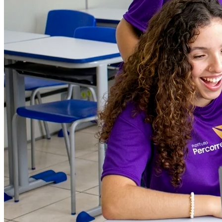
Atlético-MG