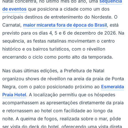
Natal concentra, no último mês do ano, uma
sequência
de eventos
que posiciona a cidade como um dos
principais destinos de entretenimento do Nordeste. O
Carnatal,
maior micareta fora de época do Brasil
, está
previsto para os dias 4, 5 e 6 de dezembro de 2026. Na
sequência, as festas natalinas movimentam o centro
histórico e os bairros turísticos, com o réveillon
encerrando o ciclo como ponto alto da temporada.
São Paulo
Nas duas últimas edições, a Prefeitura de Natal
organizou shows de réveillon na areia da praia de Ponta
Negra, com o palco posicionado próximo ao
Esmeralda
Praia Hotel
. A localização permitiu que os hóspedes
acompanhassem as apresentações diretamente da praia
e retornassem ao hotel com facilidade ao longo da
noite. A queima de fogos, realizada sobre o mar, pôde
ser vista do deck do hotel, oferecendo uma vista direta