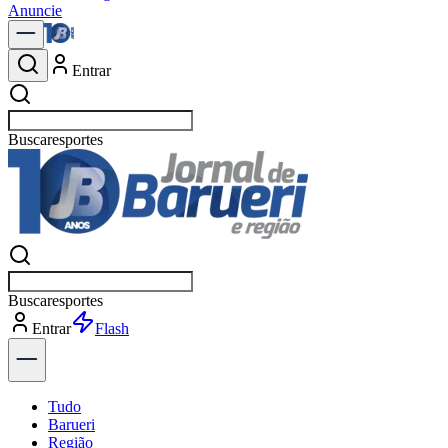
Anuncie
Entrar
Buscar
polít
Buscar
polít
Entrar
Explorar
Tudo
Barueri
Região