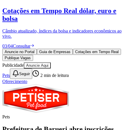
Publique Vagas
encontre talentos
Publique vagas e encontre os melhores profissionais da região.
Juventude
04
/
04
Publicar
Anuncie no Portal
Guia de Empresas
Cotações em Tempo Real
Publique Vagas
Publicidade
Anuncie Aqui
Seguir
Pets
2
min de leitura
Oferecimento
Pets
Prefeitura de Barueri abre inscrições
para castração gratuita de cães e gatos a