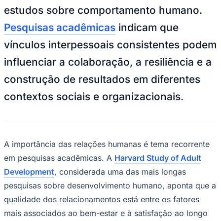
mais associados ao bem-estar e à satisfação ao longo
Times - Ir direto
da vida.
Além das evidências científicas, o tema também é
discutido em diferentes áreas do conhecimento. O
filósofo
Aristóteles
descreveu o ser humano como um
ser social, enquanto estudos contemporâneos da
neurociência investigam como a interação social
influencia aspectos cognitivos, emocionais e
comportamentais.
De acordo com Marcio Zeppelini, especialista em
vendas e comportamento organizacional, os
relacionamentos exercem papel relevante na construção
de trajetórias pessoais e profissionais. "A troca de
experiências, o apoio mútuo e a convivência com