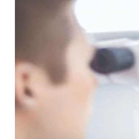
Juventude
Divulgação
—
Foto:
Divulgação
A atrofia geográfica, estágio avançado da
degeneração macular relacionada à idade
(DMRI) do tipo seca, é pouco conhecida