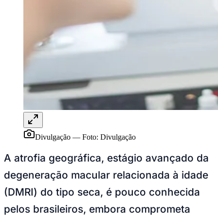
pelos brasileiros, embora comprometa
significativamente a visão central, a
autonomia e a qualidade de vida dos
pacientes.
Ceará
A DMRI, associada ao envelhecimento, é uma das
principais causas de perda visual acima dos 50 anos.
Ela afeta a mácula, área central da retina responsável
por atividades cotidianas como leitura, reconhecimento
de rostos e direção. Em sua forma seca, a doença pode
evoluir lentamente por anos e avançar para a atrofia
geográfica, resultando em perda irreversível de tecido
da retina e declínio progressivo da visão central.