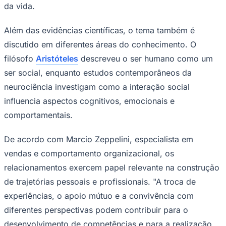
diferentes perspectivas podem contribuir para o
desenvolvimento de competências e para a realização
de objetivos", afirma.
Corinthians
Segundo Zeppelini, ambientes que favorecem a
colaboração tendem a ampliar oportunidades de
aprendizado e compartilhamento de conhecimento. "As
conexões entre pessoas possibilitam que ideias sejam
desenvolvidas coletivamente e que desafios sejam
enfrentados de forma mais estruturada", destaca.
Estudos sobre comportamento humano e relações
interpessoais
também investigam a influência dos
vínculos sociais no engajamento e na adaptação a
diferentes contextos. Nesse cenário, redes de apoio e
relações de confiança são frequentemente associadas à
capacidade de enfrentar desafios e manter objetivos de