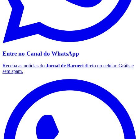
Seguir Canal
Em Alta
1
Flamengo
Gelato Borelli lança sabor com baunilha, whisky e caramelo
para o Dia dos Pais