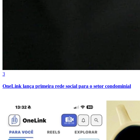
Atlético-MG