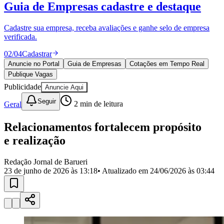
Julio
Jardim Líbano
Jardim Maria Cristina
Jardim Maria Helena
Jardim
Mutinga
Jardim Paraíso
Jardim Paulista
Jardim Reginalice
Jardim São
Luís
Jardim São Pedro
Jardim São Silvestre
Jardim Silveira
Jardim
Tupã
Jardim Tupanci
Mutinga
Nova Aldeinha
Osasco
Parque dos
Camargos
Parque Imperial
Parque Santa Luzia
Parque Viana
Pirapora
do Bom Jesus
Recanto Phrynéa
Santana de
Parnaíba
Silveira
Tamboré
Vale do Sol
Vila Barros
Vila Boa Vista
Vila
do Conde
Vila Engenho Novo
Vila Márcia
Vila Nossa Sra. da
Escada
Vila Porto
Votupoca
Para Sua Empresa
Anuncie no Portal
Guia de Empresas
Divulgar Vagas
Novo
Publicidade Legal
Negócios Regionais
Turismo
Segurança Regional
Hospitais Estaduais
Parques & Represas
Cidades da Região
Santana de Parnaíba
Osasco
Carapicuíba
Jandira
Itapevi
Cotia
Pirapora
do Bom Jesus
Araçariguama
Cajamar
Caieiras
Franco da