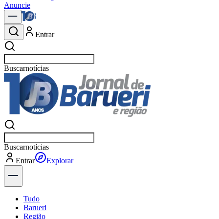
Anuncie
Entrar
Buscar
notícias em Barue
Buscar
notícias em Barue
Entrar
Explorar
Tudo
Barueri
Região