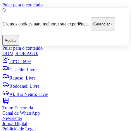
Pular para o conteúdo
Usamos cookies para melhorar sua experiência.
Gerenciar
Aceitar
Pular para o conteúdo
DOM, 9 DE AGO.
20°C
· 69%
Castello
:
Livre
Raposo
:
Livre
Rodoanel
:
Livre
Al. Rio Negro
:
Livre
Trem:
Encerrada
Canal de WhatsApp
Newsletter
Jornal Digital
Publicidade Legal