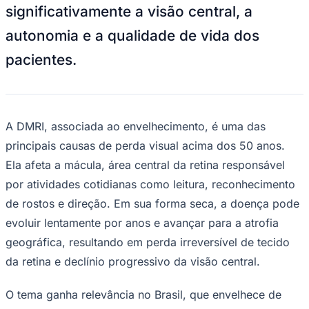
O tema ganha relevância no Brasil, que envelhece de
forma acelerada. Segundo o Instituto Brasileiro de
Geografia e Estatística (IBGE), a população com 60 anos
ou mais alcançou 32,1 milhões de pessoas em 2022.
Esse envelhecimento populacional está diretamente
relacionado ao aumento dos casos de DMRI. Em estudos
nacionais, a prevalência da doença chega a cerca de
15,1% em indivíduos acima de 60 anos, saltando para
Goiás
31,5% entre pessoas com 80 anos ou mais.
Estudos mostram que a DMRI afeta cerca de 200
milhões de pessoas no mundo, com projeção de
alcançar 288 milhões até 2040. A atrofia geográfica
impacta 5 milhões de indivíduos globalmente. "Quando
falamos de atrofia geográfica, estamos tratando de uma
doença que compromete gravemente a autonomia do