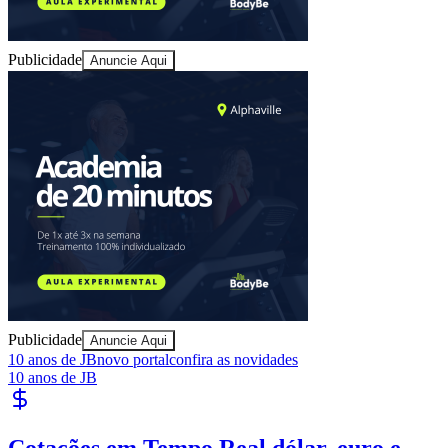
Cotações em Tempo Real
dólar, euro e
bolsa
Câmbio atualizado, índices da bolsa e indicadores econômicos ao
vivo.
03
/
04
Consultar
Anuncie no Portal
Guia de Empresas
Cotações em Tempo Real
Publique Vagas
Publicidade
Anuncie Aqui
Seguir
Geral
4
min de leitura
Quando a visão central começa a falhar
nos idosos
Redação Jornal de Barueri
23 de junho de 2026 às 13:15