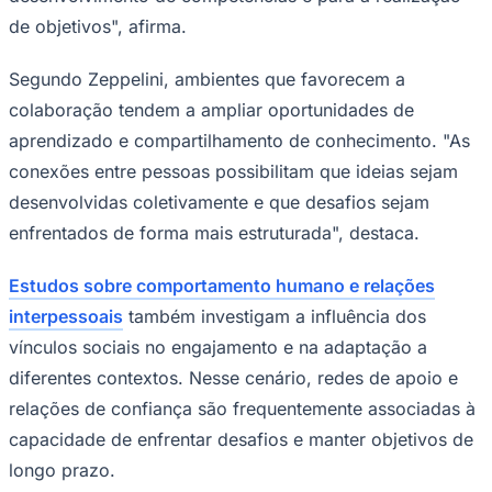
longo prazo.
A discussão sobre relacionamentos tem sido
incorporada a programas de
desenvolvimento
profissional
, treinamentos corporativos e iniciativas
voltadas à liderança, reforçando a relevância do tema
Palmeiras
para indivíduos e organizações.
Mais informações podem ser acessadas no perfil
profissional de Marcio Zeppelini no
LinkedIn
.
Website:
www.zeppa.com.br
Nota da Redação
Este material tem caráter informativo e foi produzido a partir de
conteúdos de fontes externas e assessorias de imprensa. As
informações e opiniões são de responsabilidade de suas respectivas
fontes.