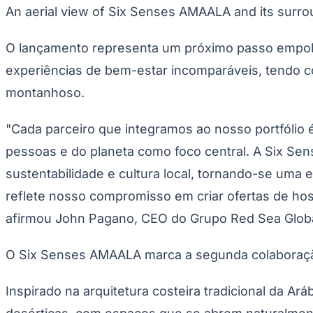
Publicidade Legal
An aerial view of Six Senses AMAALA and its surrou
Negócios Regionais
Turismo
O lançamento representa um próximo passo empolg
Segurança Regional
experiências de bem-estar incomparáveis, tendo co
Hospitais Estaduais
Parques & Represas
montanhoso.
Cidades da Região
Santana de Parnaíba
Osasco
Carapicuíba
Jandira
Itapevi
Cotia
Pirapora 
"Cada parceiro que integramos ao nosso portfólio 
Para Sua Empresa
pessoas e do planeta como foco central. A Six Sen
Anuncie Regional
Guia de Empresas
sustentabilidade e cultura local, tornando-se uma
Vagas na Região
Novo
reflete nosso compromisso em criar ofertas de hosp
Hub de Negócios
Guia Comercial
afirmou John Pagano, CEO do Grupo Red Sea Globa
Selo Verificado
Portal Educacional
O Six Senses AMAALA marca a segunda colaboração
Agenda de Vestibulares
Vagas de Emprego
Concursos
Inspirado na arquitetura costeira tradicional da A
Panorama Econômico