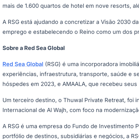
Copa do Brasil
mais de 1.600 quartos de hotel em nove resorts, a
Libertadores
Sul-Americana
Copa América
A RSG está ajudando a concretizar a Visão 2030 da
Champions League
emprego e estabelecendo o Reino como um dos princ
Premier League
La Liga
Bundesliga
Sobre a Red Sea Global
Mundial 2026
Times - Ir direto
Red Sea Global
(RSG) é uma incorporadora imobiliár
experiências, infraestrutura, transporte, saúde e 
hóspedes em 2023, e AMAALA, que recebeu seus 
Um terceiro destino, o Thuwal Private Retreat, f
Internacional de Al Wajh, com foco na modernização
A RSG é uma empresa do Fundo de Investimento Públ
portfólio de destinos, subsidiárias e negócios, a