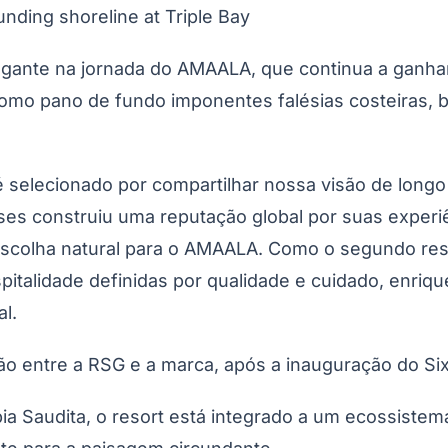
nding shoreline at Triple Bay
ante na jornada do AMAALA, que continua a ganhar 
mo pano de fundo imponentes falésias costeiras, ba
do Bom Jesus
Araçariguama
Cajamar
Caieiras
Franco da Rocha
Francisco 
é selecionado por compartilhar nossa visão de long
ses construiu uma reputação global por suas experi
 escolha natural para o AMAALA. Como o segundo res
italidade definidas por qualidade e cuidado, enrique
l.
 entre a RSG e a marca, após a inauguração do S
rábia Saudita, o resort está integrado a um ecossist