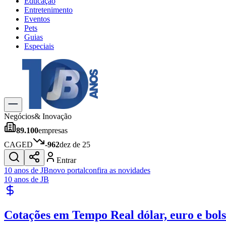
Educação
Entretenimento
Eventos
Pets
Guias
Especiais
Explore Tudo
Últimas Notícias
Previsão do Tempo
Trânsito e Rotas
Dia a Dia & Lazer
Negócios
& Inovação
Transportes
89.100
empresas
Gastronomia
Cinema & Shows
CAGED
-962
dez de 25
Jogos
Novo
Entrar
Para Sua Empresa
10 anos de JB
novo portal
confira as novidades
10 anos de JB
Anuncie no Portal
Cadastrar Empresa
Divulgar Vagas
Novo
Cotações em Tempo Real
dólar, euro e bol
Publicidade Legal