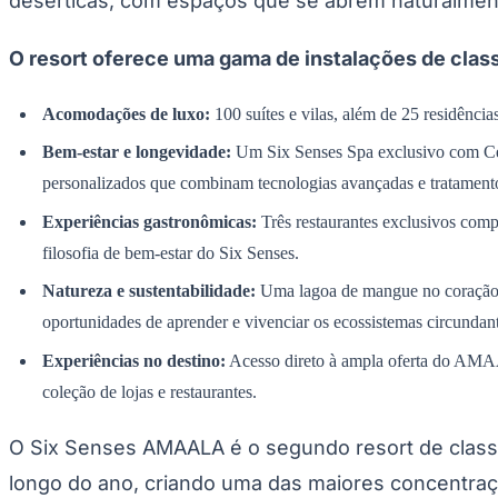
desérticas, com espaços que se abrem naturalmen
Panorama Econômico
O resort oferece uma gama de instalações de class
Para Sua Empresa
Anuncie no Portal
Acomodações de luxo:
100 suítes e vilas, além de 25 residência
Verificar Empresa
Novo
Anunciar Vagas
Novo
Bem-estar e longevidade:
Um Six Senses Spa exclusivo com Cent
Publicidade Legal
personalizados que combinam tecnologias avançadas e tratamentos
NBA
NFL
Experiências gastronômicas:
Três restaurantes exclusivos compl
Fórmula 1
filosofia de bem-estar do Six Senses.
UFC
Tênis (ATP)
Natureza e sustentabilidade:
Uma lagoa de mangue no coração do
MLB
NHL
oportunidades de aprender e vivenciar os ecossistemas circundant
Atletismo
Vôlei
Experiências no destino:
Acesso direto à ampla oferta do AMAA
NBB
coleção de lojas e restaurantes.
Competições de Futebol
O Six Senses AMAALA é o segundo resort de class
Brasileirão Série A
Brasileirão Série B
longo do ano, criando uma das maiores concentraç
Paulistão