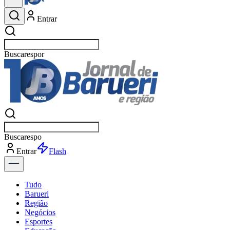
Entrar
Buscar
esportes
Buscar
esportes
Entrar
Flash
Tudo
Barueri
Região
Negócios
Esportes