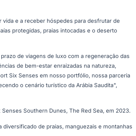
vida e a receber hóspedes para desfrutar de
ías protegidas, praias intocadas e o deserto
Morato
Taboão da Serra
Embu das Artes
São Roque
o prazo de viagens de luxo com a regeneração das
ências de bem-estar enraizadas na natureza,
ort Six Senses em nosso portfólio, nossa parceria
cendo o cenário turístico da Arábia Saudita",
ix Senses Southern Dunes, The Red Sea, em 2023.
ema diversificado de praias, manguezais e montanhas