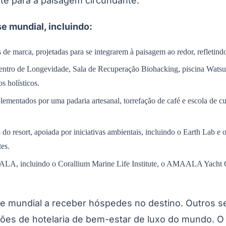
te para a paisagem circundante.
e mundial, incluindo:
s de marca, projetadas para se integrarem à paisagem ao redor, refletind
ro de Longevidade, Sala de Recuperação Biohacking, piscina Watsu, c
 holísticos.
ementados por uma padaria artesanal, torrefação de café e escola de cul
 resort, apoiada por iniciativas ambientais, incluindo o Earth Lab e
es.
LA, incluindo o Corallium Marine Life Institute, o AMAALA Yacht Clu
e mundial a receber hóspedes no destino. Outros s
ões de hotelaria de bem-estar de luxo do mundo. O