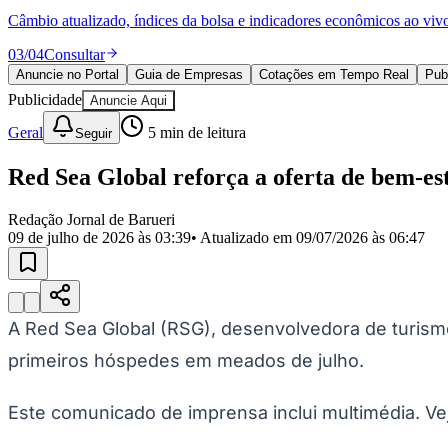
Política
Câmbio atualizado, índices da bolsa e indicadores econômicos ao viv
Eleições
Esportes
03
/
04
Consultar
Saúde
Anuncie no Portal
Guia de Empresas
Cotações em Tempo Real
Pub
Segurança
Publicidade
Cultura
Anuncie Aqui
Meio Ambiente
Geral
5
min de leitura
Seguir
Obras
Educação
Red Sea Global reforça a oferta de bem
Bairros de Barueri
Redação Jornal de Barueri
Selecione sua região
Para notícias da sua região
09 de julho de 2026 às 03:39
• Atualizado em
09/07/2026 às 06:47
Aldeia
Aldeia da Serra
Aldeia de Barueri
Alphaville
Bairro Jubran
Belva
Militar
Itapevi
Jandira
Jardim Audir
Jardim Belval
Jardim Califórnia
Jard
Cristina
Jardim Maria Helena
Jardim Mutinga
Jardim Paraíso
Jardim Pau
A Red Sea Global (RSG), desenvolvedora de turism
Aldeinha
Osasco
Parque dos Camargos
Parque Imperial
Parque Santa L
Conde
Vila Engenho Novo
Vila Márcia
Vila Nossa Sra. da Escada
Vila
primeiros hóspedes em meados de julho.
Para Sua Empresa
Anuncie no Portal
Este comunicado de imprensa inclui multimédia. V
Guia de Empresas
Divulgar Vagas
Novo