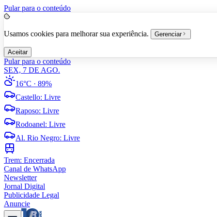
Pular para o conteúdo
Usamos cookies para melhorar sua experiência.
Gerenciar
Aceitar
Pular para o conteúdo
SEX, 7 DE AGO.
16°C
· 89%
Castello
:
Livre
Raposo
:
Livre
Rodoanel
:
Livre
Al. Rio Negro
:
Livre
Trem:
Encerrada
Canal de WhatsApp
Newsletter
Jornal Digital
Publicidade Legal
Anuncie