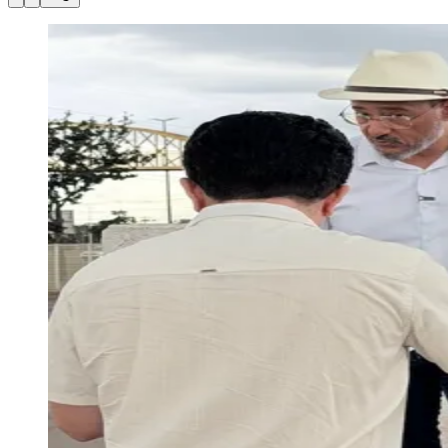
Julio
Jardim Líbano
Jardim Maria Cristina
Jardim Maria Helena
Jardim
Mutinga
Jardim Paraíso
Jardim Paulista
Jardim Reginalice
Jardim São
Luís
Jardim São Pedro
Jardim São Silvestre
Jardim Silveira
Jardim
Tupã
Jardim Tupanci
Mutinga
Nova Aldeinha
Osasco
Parque dos
Camargos
Parque Imperial
Parque Santa Luzia
Parque Viana
Pirapora
do Bom Jesus
Recanto Phrynéa
Santana de
Parnaíba
Silveira
Tamboré
Vale do Sol
Vila Barros
Vila Boa Vista
Vila
do Conde
Vila Engenho Novo
Vila Márcia
Vila Nossa Sra. da
Escada
Vila Porto
Votupoca
Para Sua Empresa
Anuncie no Portal
Guia de Empresas
Divulgar Vagas
Novo
Publicidade Legal
Negócios Regionais
Turismo
Segurança Regional
Hospitais Estaduais
Parques & Represas
Cidades da Região
Santana de Parnaíba
Osasco
Carapicuíba
Jandira
Itapevi
Cotia
Pirapora
do Bom Jesus
Araçariguama
Cajamar
Caieiras
Franco da