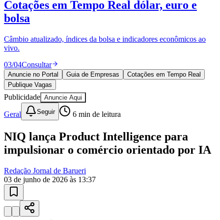
Cotações em Tempo Real
dólar, euro e
bolsa
Câmbio atualizado, índices da bolsa e indicadores econômicos ao
vivo.
03
/
04
Consultar
Anuncie no Portal
Guia de Empresas
Cotações em Tempo Real
Publique Vagas
Publicidade
Anuncie Aqui
Seguir
Goiás
Geral
6
min de leitura
NIQ lança Product Intelligence para
impulsionar o comércio orientado por IA
Redação Jornal de Barueri
03 de junho de 2026 às 13:37