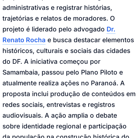
NBA
administrativas e registrar histórias,
NFL
Fórmula 1
trajetórias e relatos de moradores. O
UFC
Tênis (ATP)
projeto é liderado pelo advogado
Dr.
MLB
NHL
Renato Rocha
e busca destacar elementos
Atletismo
Vôlei
históricos, culturais e sociais das cidades
NBB
do DF. A iniciativa começou por
Competições de Futebol
Samambaia, passou pelo Plano Piloto e
Brasileirão Série A
Brasileirão Série B
atualmente realiza ações no Paranoá. A
Paulistão
Copa do Brasil
proposta inclui produção de conteúdos em
Libertadores
Sul-Americana
redes sociais, entrevistas e registros
Copa América
Champions League
audiovisuais. A ação amplia o debate
Premier League
La Liga
sobre identidade regional e participação
Bundesliga
Mundial 2026
da população na construção histórica do