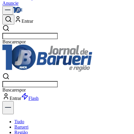
Anuncie
Entrar
Buscar
política
Buscar
política
Entrar
Explorar
Tudo
Barueri
Região