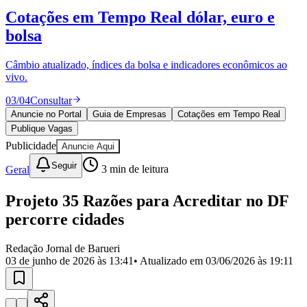
Divulgar Vagas
Novo
Cotações em Tempo Real
dólar, euro e
Publicidade Legal
bolsa
Política
Eleições
Esportes
Câmbio atualizado, índices da bolsa e indicadores econômicos ao
Saúde
vivo.
Segurança
03
/
04
Consultar
Cultura
Meio Ambiente
Anuncie no Portal
Guia de Empresas
Cotações em Tempo Real
Obras
Publique Vagas
Educação
Publicidade
Anuncie Aqui
Bairros de Barueri
Seguir
Geral
3
min de leitura
Selecione sua região
Para notícias da sua região
Projeto 35 Razões para Acreditar no DF
percorre cidades
Aldeia
Aldeia da Serra
Aldeia de Barueri
Alphaville
Bairro
Jubran
Belval
Bethaville
Boa
Redação Jornal de Barueri
Vista
Califórnia
Carapicuíba
Centro
Chácaras Marco
Cidades da
03 de junho de 2026 às 13:41
• Atualizado em
03/06/2026 às 19:11
Região
Cotia
Cruz Preta
Engenho Novo
Fazenda
Militar
Itapevi
Jandira
Jardim Audir
Jardim Belval
Jardim
Califórnia
Jardim dos Altos
Jardim dos Camargos
Jardim
Esperança
Jardim Graziela
Jardim Iracema
Jardim Itaquiti
Jardim