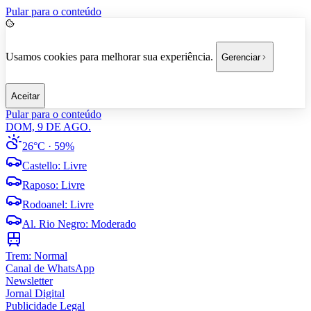
Pular para o conteúdo
Usamos cookies para melhorar sua experiência.
Gerenciar
Aceitar
Pular para o conteúdo
DOM, 9 DE AGO.
26°C
· 59%
Castello
:
Livre
Raposo
:
Livre
Rodoanel
:
Livre
Al. Rio Negro
:
Moderado
Trem:
Normal
Canal de WhatsApp
Newsletter
Jornal Digital
Publicidade Legal