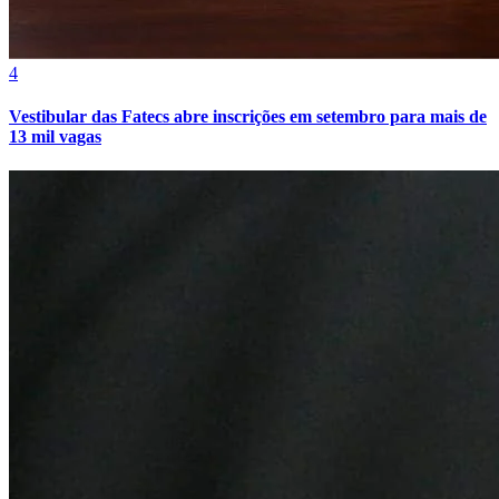
4
Bahia
Vestibular das Fatecs abre inscrições em setembro para mais de
13 mil vagas