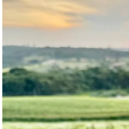
Atlético-MG