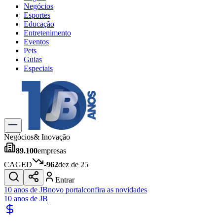
Negócios
Esportes
Educação
Entretenimento
Eventos
Pets
Guias
Especiais
Explore Tudo
Últimas Notícias
Previsão do Tempo
Trânsito e Rotas
Dia a Dia & Lazer
Negócios
& Inovação
Transportes
89.100
empresas
Gastronomia
Cinema & Shows
CAGED
-962
dez de 25
Jogos
Novo
Entrar
Para Sua Empresa
10 anos de JB
novo portal
confira as novidades
10 anos de JB
Anuncie no Portal
Cadastrar Empresa