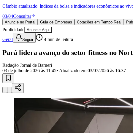
Política
Câmbio atualizado, índices da bolsa e indicadores econômicos ao viv
Eleições
Esportes
03
/
04
Consultar
Saúde
Anuncie no Portal
Guia de Empresas
Cotações em Tempo Real
Pub
Segurança
Publicidade
Cultura
Anuncie Aqui
Meio Ambiente
Geral
4
min de leitura
Seguir
Obras
Educação
Pará lidera avanço do setor fitness no Nort
Bairros de Barueri
Redação Jornal de Barueri
Selecione sua região
Para notícias da sua região
03 de julho de 2026 às 11:45
• Atualizado em
03/07/2026 às 16:37
Aldeia
Aldeia da Serra
Aldeia de Barueri
Alphaville
Bairro Jubran
Belva
Militar
Itapevi
Jandira
Jardim Audir
Jardim Belval
Jardim Califórnia
Jard
Cristina
Jardim Maria Helena
Jardim Mutinga
Jardim Paraíso
Jardim Pau
Aldeinha
Osasco
Parque dos Camargos
Parque Imperial
Parque Santa L
Conde
Vila Engenho Novo
Vila Márcia
Vila Nossa Sra. da Escada
Vila
Para Sua Empresa
Anuncie no Portal
Guia de Empresas
Divulgar Vagas
Novo