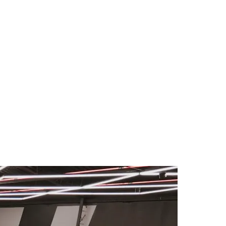
des da Região
Cotia
Cruz Preta
Engenho Novo
Fazenda
im Iracema
Jardim Itaquiti
Jardim Julio
Jardim Líbano
Jardim Maria
vestre
Jardim Silveira
Jardim Tupã
Jardim Tupanci
Mutinga
Nova
arnaíba
Silveira
Tamboré
Vale do Sol
Vila Barros
Vila Boa Vista
Vila do