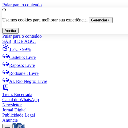
Pular para o conteúdo
Usamos cookies para melhorar sua experiência.
Gerenciar
Aceitar
Pular para o conteúdo
SÁB, 8 DE AGO.
15°C
· 99%
Castello
:
Livre
Raposo
:
Livre
Rodoanel
:
Livre
Al. Rio Negro
:
Livre
Trem:
Encerrada
Canal de WhatsApp
Newsletter
Jornal Digital
Publicidade Legal
Anuncie