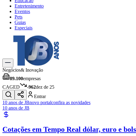
Educação
Entretenimento
Eventos
Pets
Guias
Especiais
Explore Tudo
Últimas Notícias
Previsão do Tempo
Trânsito e Rotas
Dia a Dia & Lazer
Negócios
& Inovação
Transportes
89.100
empresas
Gastronomia
Cinema & Shows
CAGED
-962
dez de 25
Jogos
Novo
Entrar
Para Sua Empresa
10 anos de JB
novo portal
confira as novidades
10 anos de JB
Anuncie no Portal
Cadastrar Empresa
Divulgar Vagas
Novo
Cotações em Tempo Real
dólar, euro e bol
Publicidade Legal