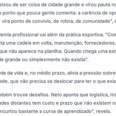
deixou de ser coisa de cidade grande e virou pauta 
ro ponto que pouca gente comenta: a carência de op
ira ponto de convívio, de rotina, de comunidade", 
mia profissional vai além da prática esportiva. "C
nta uma cadeia em volta, manutenção, fornecedores
o que não aparece na planilha. Quando chega uma est
de grande ou simplesmente não existia".
Corinthians
ade de vida e, no médio prazo, alivia a pressão sob
dade, que não precisa se deslocar para ter o que exi
ambém trouxe desafios. Neto aponta que logística, m
ades distantes tem custo e prazo que não existem na
encurtou bastante a curva de aprendizado", revela.