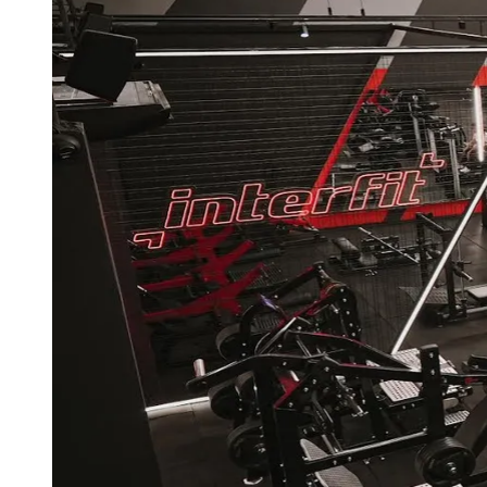
Publicidade Legal
Negócios Regionais
Turismo
Segurança Regional
Hospitais Estaduais
Parques & Represas
Cidades da Região
Santana de Parnaíba
Osasco
Carapicuíba
Jandira
Itapevi
Cotia
Pirapora 
Para Sua Empresa
Anuncie Regional
Guia de Empresas
Vagas na Região
Novo
Hub de Negócios
Guia Comercial
Selo Verificado
Portal Educacional
Agenda de Vestibulares
Vagas de Emprego
Concursos
Panorama Econômico