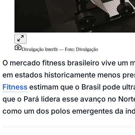
Panorama Econômico
Para Sua Empresa
Anuncie no Portal
Verificar Empresa
Novo
Anunciar Vagas
Novo
Publicidade Legal
Divulgação Interfit
—
Foto:
Divulgação
NBA
NFL
O mercado fitness brasileiro vive um 
Fórmula 1
UFC
em estados historicamente menos pres
Tênis (ATP)
MLB
Fitness
estimam que o Brasil pode ultr
NHL
Atletismo
Vôlei
que o Pará lidera esse avanço no Nor
NBB
como um dos polos emergentes da ind
Competições de Futebol
Brasileirão Série A
Brasileirão Série B
Paulistão