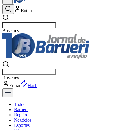
Entrar
Buscar
esportes
Buscar
esportes
Entrar
Flash
Tudo
Barueri
Região
Negócios
Esportes