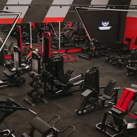
do Bom Jesus
Araçariguama
Cajamar
Caieiras
Franco da Rocha
Francisco 