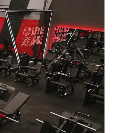
Morato
Taboão da Serra
Embu das Artes
São Roque