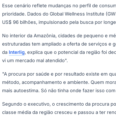
Copa do Brasil
Esse cenário reflete mudanças no perfil de consum
Libertadores
Sul-Americana
prioridade. Dados do Global Wellness Institute (GW
Copa América
Champions League
US$ 96 bilhões, impulsionado pela busca por longev
Premier League
La Liga
No interior da Amazônia, cidades de pequeno e m
Bundesliga
Mundial 2026
estruturadas tem ampliado a oferta de serviços e 
Times - Ir direto
da
Interlig
, explica que o potencial da região foi 
vi um mercado mal atendido".
"A procura por saúde e por resultado existe em qu
método, acompanhamento e ambiente. Quem mora no
mais autoestima. Só não tinha onde fazer isso com 
Segundo o executivo, o crescimento da procura po
classe média da região cresceu e passou a ter re