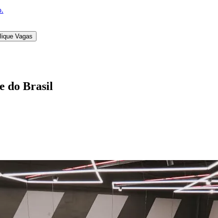
o.
lique Vagas
e do Brasil
l
Bethaville
Boa Vista
Califórnia
Carapicuíba
Centro
Chácaras Marco
Cida
im dos Altos
Jardim dos Camargos
Jardim Esperança
Jardim Graziela
Jard
lista
Jardim Reginalice
Jardim São Luís
Jardim São Pedro
Jardim São Sil
uzia
Parque Viana
Pirapora do Bom Jesus
Recanto Phrynéa
Santana de P
 Porto
Votupoca