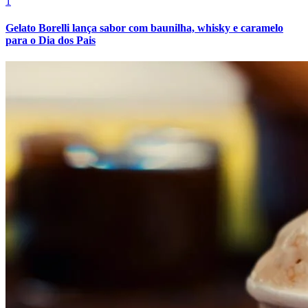
1
Gelato Borelli lança sabor com baunilha, whisky e caramelo
para o Dia dos Pais