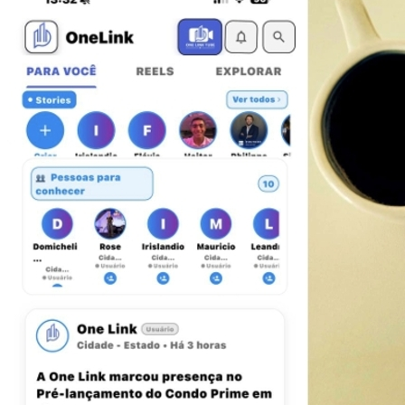
Atlético-MG