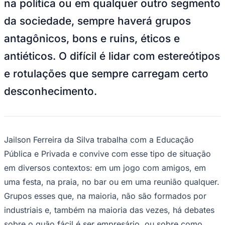
na política ou em qualquer outro segmento
NBA
NFL
da sociedade, sempre haverá grupos
Fórmula 1
UFC
antagônicos, bons e ruins, éticos e
Tênis (ATP)
MLB
antiéticos. O difícil é lidar com estereótipos
NHL
Atletismo
e rotulações que sempre carregam certo
Vôlei
NBB
desconhecimento.
Competições de Futebol
Brasileirão Série A
Brasileirão Série B
Paulistão
Jailson Ferreira da Silva trabalha com a Educação
Copa do Brasil
Pública e Privada e convive com esse tipo de situação
Libertadores
Sul-Americana
em diversos contextos: em um jogo com amigos, em
Copa América
uma festa, na praia, no bar ou em uma reunião qualquer.
Champions League
Premier League
Grupos esses que, na maioria, não são formados por
La Liga
industriais e, também na maioria das vezes, há debates
Bundesliga
Mundial 2026
sobre o quão fácil é ser empresário, ou sobre como