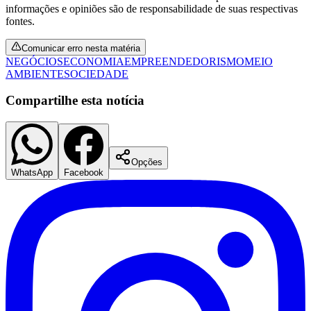
informações e opiniões são de responsabilidade de suas respectivas
fontes.
Comunicar erro nesta matéria
NEGÓCIOS
ECONOMIA
EMPREENDEDORISMO
MEIO
AMBIENTE
SOCIEDADE
Compartilhe esta notícia
Opções
São Paulo
WhatsApp
Facebook