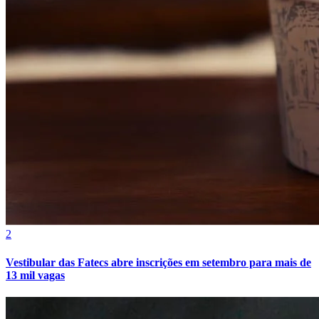
Fluminense
2
Vestibular das Fatecs abre inscrições em setembro para mais de
13 mil vagas