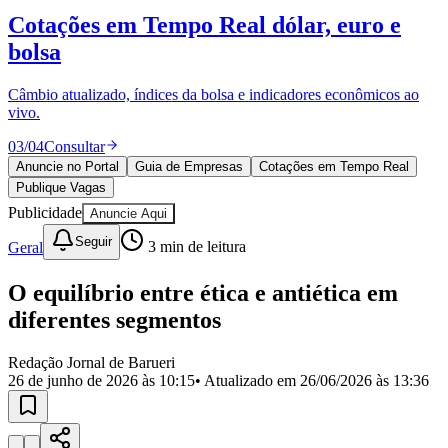
Divulgar Vagas
Novo
Cotações em Tempo Real
dólar, euro e
Publicidade Legal
bolsa
Política
Eleições
Esportes
Câmbio atualizado, índices da bolsa e indicadores econômicos ao
Saúde
vivo.
Segurança
03
/
04
Consultar
Cultura
Meio Ambiente
Anuncie no Portal
Guia de Empresas
Cotações em Tempo Real
Obras
Publique Vagas
Educação
Publicidade
Anuncie Aqui
Bairros de Barueri
Seguir
Geral
3
min de leitura
Selecione sua região
Para notícias da sua região
O equilíbrio entre ética e antiética em
diferentes segmentos
Aldeia
Aldeia da Serra
Aldeia de Barueri
Alphaville
Bairro
Jubran
Belval
Bethaville
Boa
Redação Jornal de Barueri
Vista
Califórnia
Carapicuíba
Centro
Chácaras Marco
Cidades da
26 de junho de 2026 às 10:15
• Atualizado em
26/06/2026 às 13:36
Região
Cotia
Cruz Preta
Engenho Novo
Fazenda
Militar
Itapevi
Jandira
Jardim Audir
Jardim Belval
Jardim
Califórnia
Jardim dos Altos
Jardim dos Camargos
Jardim
Esperança
Jardim Graziela
Jardim Iracema
Jardim Itaquiti
Jardim