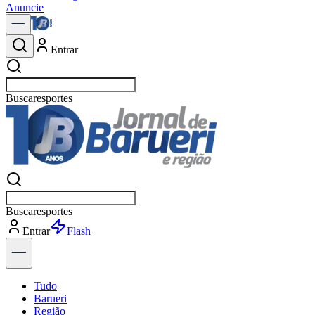
Anuncie
Entrar
Buscar
política
Buscar
política
Entrar
Explorar
Tudo
Barueri
Região