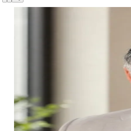
Julio
Jardim Líbano
Jardim Maria Cristina
Jardim Maria Helena
Jardim
Mutinga
Jardim Paraíso
Jardim Paulista
Jardim Reginalice
Jardim São
Luís
Jardim São Pedro
Jardim São Silvestre
Jardim Silveira
Jardim
Tupã
Jardim Tupanci
Mutinga
Nova Aldeinha
Osasco
Parque dos
Camargos
Parque Imperial
Parque Santa Luzia
Parque Viana
Pirapora
do Bom Jesus
Recanto Phrynéa
Santana de
Parnaíba
Silveira
Tamboré
Vale do Sol
Vila Barros
Vila Boa Vista
Vila
do Conde
Vila Engenho Novo
Vila Márcia
Vila Nossa Sra. da
Escada
Vila Porto
Votupoca
Para Sua Empresa
Anuncie no Portal
Guia de Empresas
Divulgar Vagas
Novo
Publicidade Legal
Negócios Regionais
Turismo
Segurança Regional
Hospitais Estaduais
Parques & Represas
Cidades da Região
Santana de Parnaíba
Osasco
Carapicuíba
Jandira
Itapevi
Cotia
Pirapora
do Bom Jesus
Araçariguama
Cajamar
Caieiras
Franco da