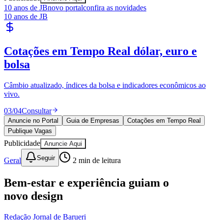
10 anos de JB
novo portal
confira as novidades
10 anos de JB
Publique Vagas
encontre talentos
Publique vagas e encontre os melhores profissionais da região.
04
/
04
Publicar
Anuncie no Portal
Guia de Empresas
Cotações em Tempo Real
Publique Vagas
Publicidade
Anuncie Aqui
Seguir
Geral
2
min de leitura
Bem-estar e experiência guiam o
novo design
Redação Jornal de Barueri
26 de junho de 2026 às 09:40