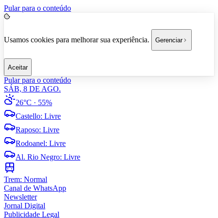
Pular para o conteúdo
Usamos cookies para melhorar sua experiência.
Gerenciar
Aceitar
Pular para o conteúdo
SÁB, 8 DE AGO.
26°C
· 55%
Castello
:
Livre
Raposo
:
Livre
Rodoanel
:
Livre
Al. Rio Negro
:
Livre
Trem:
Normal
Canal de WhatsApp
Newsletter
Jornal Digital
Publicidade Legal