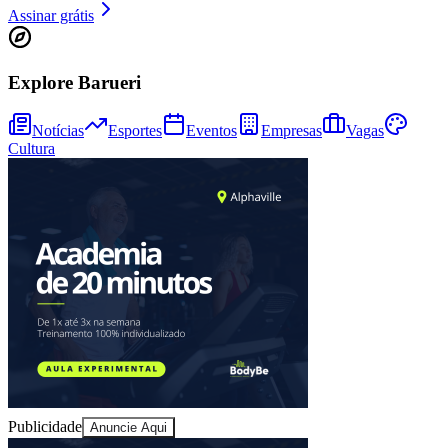
Assinar grátis
Explore Barueri
Notícias
Esportes
Eventos
Empresas
Vagas
Cultura
Ceará
Publicidade
Anuncie Aqui