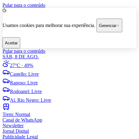
Pular para o conteúdo
Usamos cookies para melhorar sua experiência.
Gerenciar
Aceitar
Pular para o conteúdo
SÁB, 8 DE AGO.
27°C
· 49%
Castello
:
Livre
Raposo
:
Livre
Rodoanel
:
Livre
Al. Rio Negro
:
Livre
Trem:
Normal
Canal de WhatsApp
Newsletter
Jornal Digital
Publicidade Legal