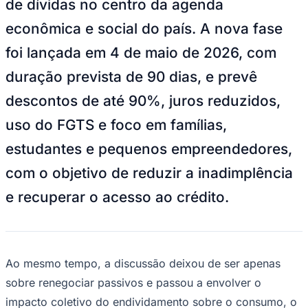
de dívidas no centro da agenda
NBA
NFL
econômica e social do país. A nova fase
Fórmula 1
UFC
foi lançada em 4 de maio de 2026, com
Tênis (ATP)
MLB
duração prevista de 90 dias, e prevê
NHL
Atletismo
descontos de até 90%, juros reduzidos,
Vôlei
NBB
uso do FGTS e foco em famílias,
Competições de Futebol
estudantes e pequenos empreendedores,
Brasileirão Série A
com o objetivo de reduzir a inadimplência
Brasileirão Série B
Paulistão
e recuperar o acesso ao crédito.
Copa do Brasil
Libertadores
Sul-Americana
Copa América
Champions League
Ao mesmo tempo, a discussão deixou de ser apenas
Premier League
La Liga
sobre renegociar passivos e passou a envolver o
Bundesliga
Mundial 2026
impacto coletivo do endividamento sobre o consumo, o