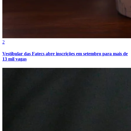
2
Vestibular das Fatecs abre inscrições em setembro para mais de
13 mil vagas
Atlético-MG