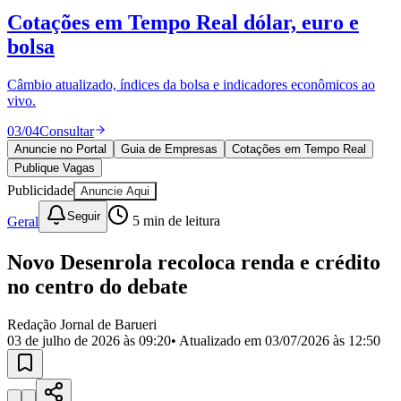
Divulgar Vagas
Novo
Cotações em Tempo Real
dólar, euro e
Publicidade Legal
bolsa
Política
Eleições
Esportes
Câmbio atualizado, índices da bolsa e indicadores econômicos ao
Saúde
vivo.
Segurança
03
/
04
Consultar
Cultura
Meio Ambiente
Anuncie no Portal
Guia de Empresas
Cotações em Tempo Real
Obras
Publique Vagas
Educação
Publicidade
Anuncie Aqui
Bairros de Barueri
Seguir
Geral
5
min de leitura
Selecione sua região
Para notícias da sua região
Novo Desenrola recoloca renda e crédito
no centro do debate
Aldeia
Aldeia da Serra
Aldeia de Barueri
Alphaville
Bairro
Jubran
Belval
Bethaville
Boa
Redação Jornal de Barueri
Vista
Califórnia
Carapicuíba
Centro
Chácaras Marco
Cidades da
03 de julho de 2026 às 09:20
• Atualizado em
03/07/2026 às 12:50
Região
Cotia
Cruz Preta
Engenho Novo
Fazenda
Militar
Itapevi
Jandira
Jardim Audir
Jardim Belval
Jardim
Califórnia
Jardim dos Altos
Jardim dos Camargos
Jardim
Esperança
Jardim Graziela
Jardim Iracema
Jardim Itaquiti
Jardim