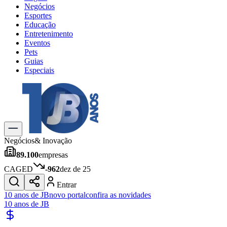
Negócios
Esportes
Educação
Entretenimento
Eventos
Pets
Guias
Especiais
Explore Tudo
Últimas Notícias
Previsão do Tempo
Trânsito e Rotas
Dia a Dia & Lazer
Negócios
& Inovação
Transportes
89.100
empresas
Gastronomia
Cinema & Shows
CAGED
-962
dez de 25
Jogos
Novo
Entrar
Para Sua Empresa
10 anos de JB
novo portal
confira as novidades
10 anos de JB
Anuncie no Portal
Cadastrar Empresa