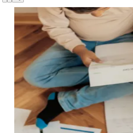
Julio
Jardim Líbano
Jardim Maria Cristina
Jardim Maria Helena
Jardim
Mutinga
Jardim Paraíso
Jardim Paulista
Jardim Reginalice
Jardim São
Luís
Jardim São Pedro
Jardim São Silvestre
Jardim Silveira
Jardim
Tupã
Jardim Tupanci
Mutinga
Nova Aldeinha
Osasco
Parque dos
Camargos
Parque Imperial
Parque Santa Luzia
Parque Viana
Pirapora
do Bom Jesus
Recanto Phrynéa
Santana de
Parnaíba
Silveira
Tamboré
Vale do Sol
Vila Barros
Vila Boa Vista
Vila
do Conde
Vila Engenho Novo
Vila Márcia
Vila Nossa Sra. da
Escada
Vila Porto
Votupoca
Para Sua Empresa
Anuncie no Portal
Guia de Empresas
Divulgar Vagas
Novo
Publicidade Legal
Negócios Regionais
Turismo
Segurança Regional
Hospitais Estaduais
Parques & Represas
Cidades da Região
Santana de Parnaíba
Osasco
Carapicuíba
Jandira
Itapevi
Cotia
Pirapora
do Bom Jesus
Araçariguama
Cajamar
Caieiras
Franco da