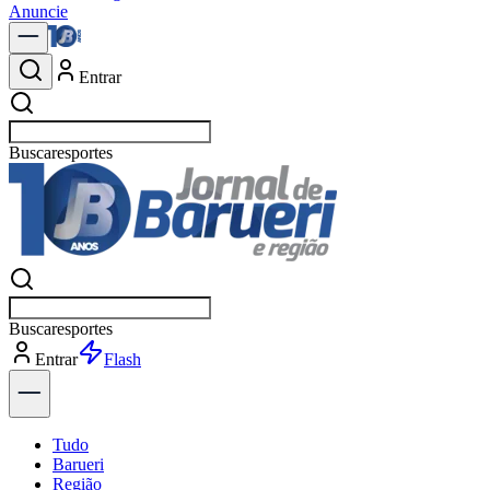
Anuncie
Entrar
Buscar
política
Buscar
política
Entrar
Explorar
Tudo
Barueri
Região