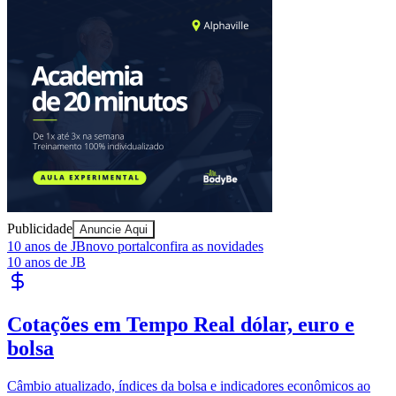
Goiás
Publicidade
Anuncie Aqui
10 anos de JB
novo portal
confira as novidades
10 anos de JB
Cotações em Tempo Real
dólar, euro e
bolsa
Câmbio atualizado, índices da bolsa e indicadores econômicos ao