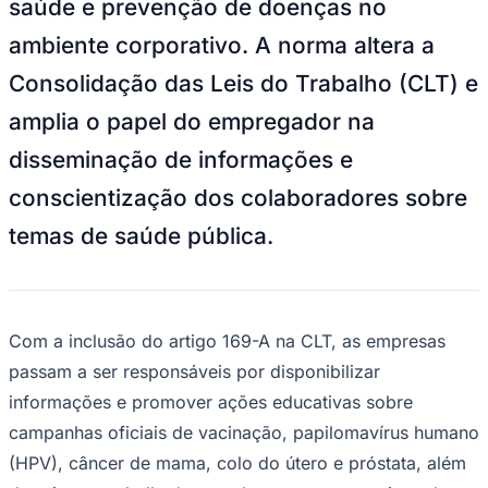
saúde e prevenção de doenças no
NBA
NFL
ambiente corporativo. A norma altera a
Fórmula 1
UFC
Consolidação das Leis do Trabalho (CLT) e
Tênis (ATP)
MLB
amplia o papel do empregador na
NHL
Atletismo
disseminação de informações e
Vôlei
NBB
conscientização dos colaboradores sobre
Competições de Futebol
temas de saúde pública.
Brasileirão Série A
Brasileirão Série B
Paulistão
Copa do Brasil
Libertadores
Com a inclusão do artigo 169-A na CLT, as empresas
Sul-Americana
passam a ser responsáveis por disponibilizar
Copa América
Champions League
informações e promover ações educativas sobre
Premier League
campanhas oficiais de vacinação, papilomavírus humano
La Liga
Bundesliga
(HPV), câncer de mama, colo do útero e próstata, além
Mundial 2026