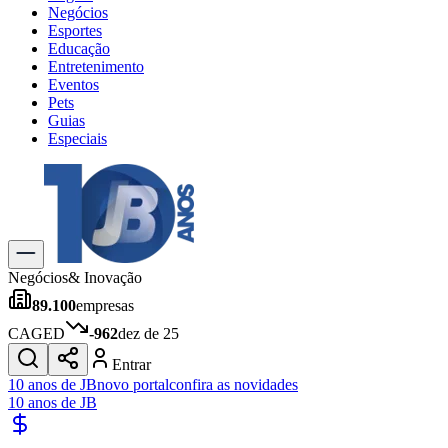
Negócios
Esportes
Educação
Entretenimento
Eventos
Pets
Guias
Especiais
Explore Tudo
Últimas Notícias
Previsão do Tempo
Trânsito e Rotas
Dia a Dia & Lazer
Negócios
& Inovação
Transportes
89.100
empresas
Gastronomia
Cinema & Shows
CAGED
-962
dez de 25
Jogos
Novo
Entrar
Para Sua Empresa
10 anos de JB
novo portal
confira as novidades
10 anos de JB
Anuncie no Portal
Cadastrar Empresa