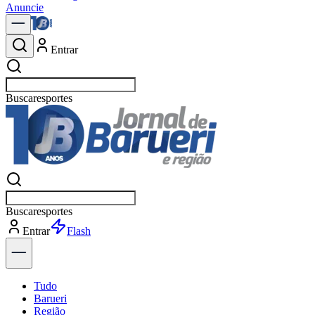
Anuncie
Entrar
Buscar
p
Buscar
p
Entrar
Explorar
Tudo
Barueri
Região