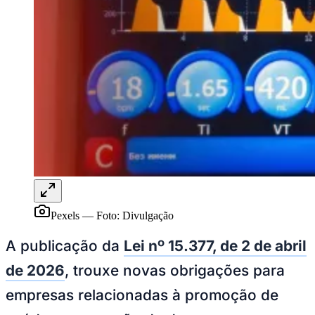
Rocha
Francisco Morato
Taboão da Serra
Embu das Artes
São Roque
Para Sua Empresa
Anuncie Regional
Guia de Empresas
Vagas na Região
Novo
Hub de Negócios
Guia Comercial
Selo Verificado
Portal Educacional
Agenda de Vestibulares
Vagas de Emprego
Concursos
Panorama Econômico
Panorama Econômico
Pexels
—
Foto:
Divulgação
Para Sua Empresa
A publicação da
Lei nº 15.377, de 2 de abril
Anuncie no Portal
de 2026
, trouxe novas obrigações para
Verificar Empresa
Novo
Anunciar Vagas
Novo
empresas relacionadas à promoção de
Publicidade Legal