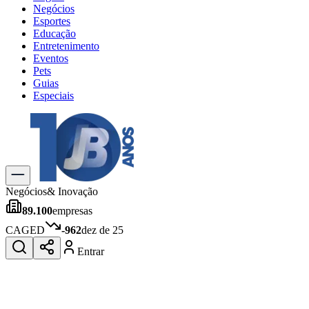
Negócios
Esportes
Educação
Entretenimento
Eventos
Pets
Guias
Especiais
Explore Tudo
Últimas Notícias
Previsão do Tempo
Trânsito e Rotas
Dia a Dia & Lazer
Negócios
& Inovação
Transportes
89.100
empresas
Gastronomia
Cinema & Shows
CAGED
-962
dez de 25
Jogos
Novo
Entrar
Para Sua Empresa
Anuncie no Portal
Cadastrar Empresa