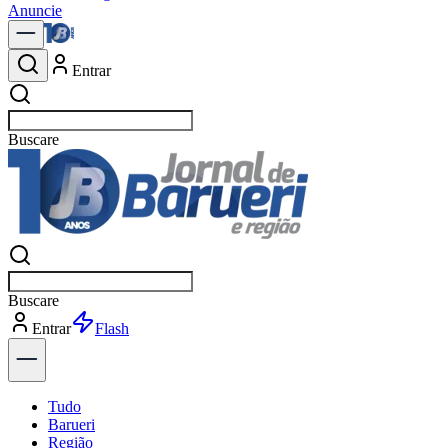
Anuncie
Entrar
Buscar
polí
Buscar
polí
Entrar
Flash
Tudo
Barueri
Região