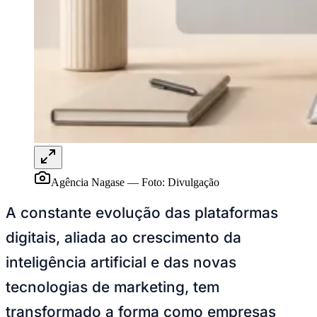
NBA
NFL
Fórmula 1
UFC
Tênis (ATP)
MLB
NHL
Atletismo
Vôlei
NBB
Competições de Futebol
Brasileirão Série A
Brasileirão Série B
Agência Nagase
—
Foto:
Divulgação
Paulistão
Copa do Brasil
A constante evolução das plataformas
Libertadores
Sul-Americana
digitais, aliada ao crescimento da
Copa América
Champions League
inteligência artificial e das novas
Premier League
La Liga
tecnologias de marketing, tem
Bundesliga
Mundial 2026