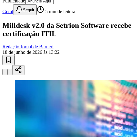
Publicidade
Anuncie Aqui
Seguir
Geral
5
min de leitura
Milldesk v2.0 da Setrion Software recebe
certificação ITIL
Ceará
Redação Jornal de Barueri
18 de junho de 2026 às 13:22