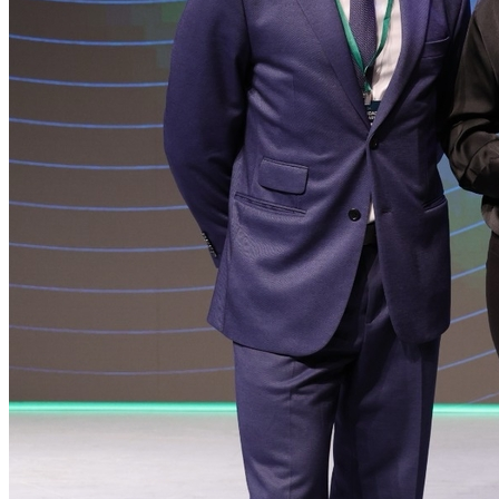
Atlético-MG