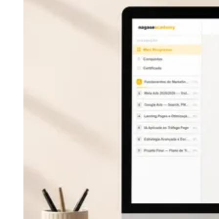
Rocha
Francisco Morato
Taboão da Serra
Embu das Artes
São Roque
Para Sua Empresa
Anuncie Regional
Guia de Empresas
Vagas na Região
Novo
Hub de Negócios
Guia Comercial
Selo Verificado
Portal Educacional
Agenda de Vestibulares
Vagas de Emprego
Concursos
Panorama Econômico
Panorama Econômico
Para Sua Empresa
Anuncie no Portal
Verificar Empresa
Novo
Anunciar Vagas
Novo
Publicidade Legal