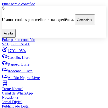
Pular para o conteúdo
Usamos cookies para melhorar sua experiência.
Gerenciar
Aceitar
Pular para o conteúdo
SÁB, 8 DE AGO.
17°C
· 95%
Castello
:
Livre
Raposo
:
Livre
Rodoanel
:
Livre
Al. Rio Negro
:
Livre
Trem:
Normal
Canal de WhatsApp
Newsletter
Jornal Digital
Publicidade Legal