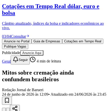
Divulgar Vagas
Novo
Cotações em Tempo Real
dólar, euro e
Publicidade Legal
bolsa
Política
Eleições
Esportes
Câmbio atualizado, índices da bolsa e indicadores econômicos ao
Saúde
vivo.
Segurança
03
/
04
Consultar
Cultura
Meio Ambiente
Anuncie no Portal
Guia de Empresas
Cotações em Tempo Real
Obras
Publique Vagas
Educação
Publicidade
Anuncie Aqui
Bairros de Barueri
Seguir
Geral
4
min de leitura
Selecione sua região
Para notícias da sua região
Mitos sobre cremação ainda
confundem brasileiros
Aldeia
Aldeia da Serra
Aldeia de Barueri
Alphaville
Bairro
Jubran
Belval
Bethaville
Boa
Redação Jornal de Barueri
Vista
Califórnia
Carapicuíba
Centro
Chácaras Marco
Cidades da
24 de junho de 2026 às 12:09
• Atualizado em
24/06/2026 às 23:45
Região
Cotia
Cruz Preta
Engenho Novo
Fazenda
Militar
Itapevi
Jandira
Jardim Audir
Jardim Belval
Jardim
Califórnia
Jardim dos Altos
Jardim dos Camargos
Jardim
Esperança
Jardim Graziela
Jardim Iracema
Jardim Itaquiti
Jardim