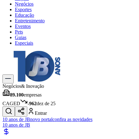
Negócios
Esportes
Educação
Entretenimento
Eventos
Pets
Guias
Especiais
Explore Tudo
Últimas Notícias
Previsão do Tempo
Trânsito e Rotas
Dia a Dia & Lazer
Negócios
& Inovação
Transportes
89.100
empresas
Gastronomia
Cinema & Shows
CAGED
-962
dez de 25
Jogos
Novo
Entrar
Para Sua Empresa
10 anos de JB
novo portal
confira as novidades
10 anos de JB
Anuncie no Portal
Cadastrar Empresa