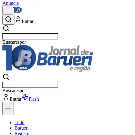
Anuncie
Entrar
Buscar
not
Buscar
not
Entrar
Explorar
Tudo
Barueri
Região