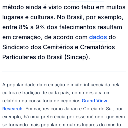
NBA
método ainda é visto como tabu em muitos
NFL
Fórmula 1
lugares e culturas. No Brasil, por exemplo,
UFC
Tênis (ATP)
entre 8% a 9% dos falecimentos resultam
MLB
NHL
em cremação, de acordo com
dados
do
Atletismo
Vôlei
Sindicato dos Cemitérios e Crematórios
NBB
Particulares do Brasil (Sincep).
Competições de Futebol
Brasileirão Série A
Brasileirão Série B
Paulistão
Copa do Brasil
A popularidade da cremação é muito influenciada pela
Libertadores
cultura e tradição de cada país, como destaca um
Sul-Americana
Copa América
relatório da consultoria de negócios
Grand View
Champions League
Research
. Em nações como Japão e Coreia do Sul, por
Premier League
La Liga
exemplo, há uma preferência por esse método, que vem
Bundesliga
se tornando mais popular em outros lugares do mundo
Mundial 2026