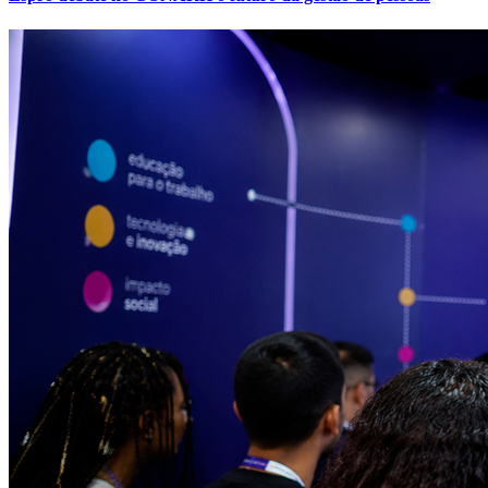
Atlético-MG