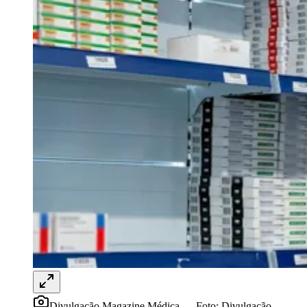
Juventude
Divulgação Magazine Médica
—
Foto:
Divulgação
À medida que o mercado brasileiro de