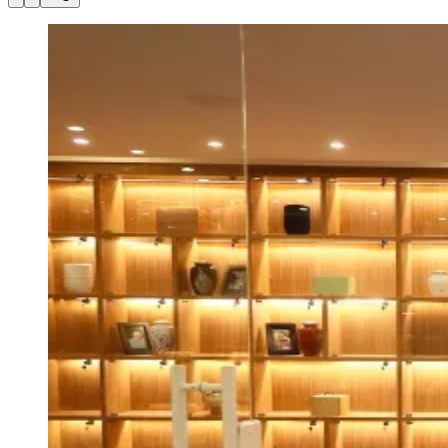
Julio
Jardim Líbano
Jardim Maria Cristina
Jardim Maria Helena
Jardim
Mutinga
Jardim Paraíso
Jardim Paulista
Jardim Reginalice
Jardim São
Luís
Jardim São Pedro
Jardim São Silvestre
Jardim Silveira
Jardim
Tupã
Jardim Tupanci
Mutinga
Nova Aldeinha
Osasco
Parque dos
Camargos
Parque Imperial
Parque Santa Luzia
Parque Viana
Pirapora
do Bom Jesus
Recanto Phrynéa
Santana de
Parnaíba
Silveira
Tamboré
Vale do Sol
Vila Barros
Vila Boa Vista
Vila
do Conde
Vila Engenho Novo
Vila Márcia
Vila Nossa Sra. da
Escada
Vila Porto
Votupoca
Para Sua Empresa
Anuncie no Portal
Guia de Empresas
Divulgar Vagas
Novo
Publicidade Legal
Negócios Regionais
Turismo
Segurança Regional
Hospitais Estaduais
Parques & Represas
Cidades da Região
Santana de Parnaíba
Osasco
Carapicuíba
Jandira
Itapevi
Cotia
Pirapora
do Bom Jesus
Araçariguama
Cajamar
Caieiras
Franco da