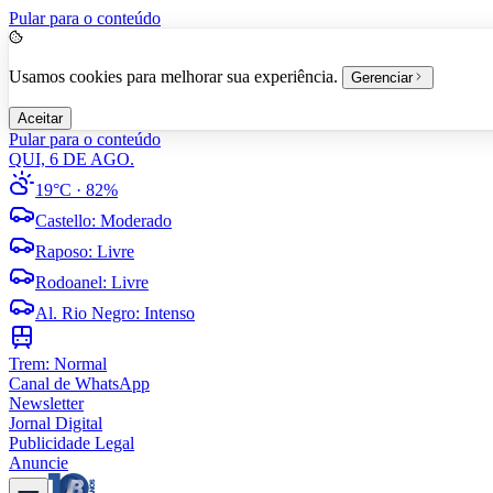
Pular para o conteúdo
Usamos cookies para melhorar sua experiência.
Gerenciar
Aceitar
Pular para o conteúdo
QUI, 6 DE AGO.
19°C
· 82%
Castello
:
Moderado
Raposo
:
Livre
Rodoanel
:
Livre
Al. Rio Negro
:
Intenso
Trem:
Normal
Canal de WhatsApp
Newsletter
Jornal Digital
Publicidade Legal
Anuncie