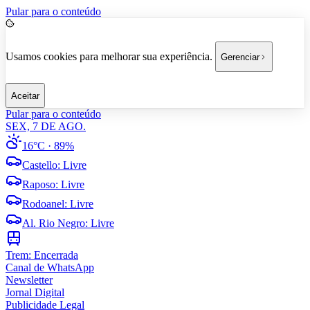
Pular para o conteúdo
Usamos cookies para melhorar sua experiência.
Gerenciar
Aceitar
Pular para o conteúdo
SEX, 7 DE AGO.
16°C
· 89%
Castello
:
Livre
Raposo
:
Livre
Rodoanel
:
Livre
Al. Rio Negro
:
Livre
Trem:
Encerrada
Canal de WhatsApp
Newsletter
Jornal Digital
Publicidade Legal