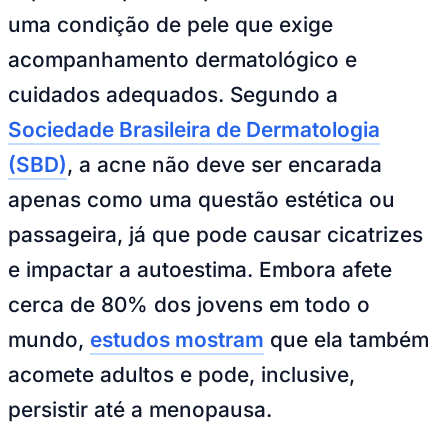
NBA
uma condição de pele que exige
NFL
Fórmula 1
acompanhamento dermatológico e
UFC
Tênis (ATP)
cuidados adequados. Segundo a
MLB
NHL
Sociedade Brasileira de Dermatologia
Atletismo
Vôlei
(SBD)
, a acne não deve ser encarada
NBB
apenas como uma questão estética ou
Competições de Futebol
passageira, já que pode causar cicatrizes
Brasileirão Série A
Brasileirão Série B
e impactar a autoestima. Embora afete
Paulistão
Copa do Brasil
cerca de 80% dos jovens em todo o
Libertadores
Sul-Americana
mundo,
estudos mostram
que ela também
Copa América
Champions League
acomete adultos e pode, inclusive,
Premier League
La Liga
persistir até a menopausa.
Bundesliga
Mundial 2026