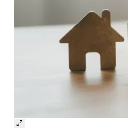
Goiás