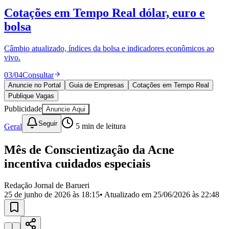
Divulgar Vagas
Novo
Cotações em Tempo Real
dólar, euro e
Publicidade Legal
bolsa
Política
Eleições
Esportes
Câmbio atualizado, índices da bolsa e indicadores econômicos ao
Saúde
vivo.
Segurança
03
/
04
Consultar
Cultura
Meio Ambiente
Anuncie no Portal
Guia de Empresas
Cotações em Tempo Real
Obras
Publique Vagas
Educação
Publicidade
Anuncie Aqui
Bairros de Barueri
Seguir
Geral
5
min de leitura
Selecione sua região
Para notícias da sua região
Mês de Conscientização da Acne
incentiva cuidados especiais
Aldeia
Aldeia da Serra
Aldeia de Barueri
Alphaville
Bairro
Jubran
Belval
Bethaville
Boa
Redação Jornal de Barueri
Vista
Califórnia
Carapicuíba
Centro
Chácaras Marco
Cidades da
25 de junho de 2026 às 18:15
• Atualizado em
25/06/2026 às 22:48
Região
Cotia
Cruz Preta
Engenho Novo
Fazenda
Militar
Itapevi
Jandira
Jardim Audir
Jardim Belval
Jardim
Califórnia
Jardim dos Altos
Jardim dos Camargos
Jardim
Esperança
Jardim Graziela
Jardim Iracema
Jardim Itaquiti
Jardim