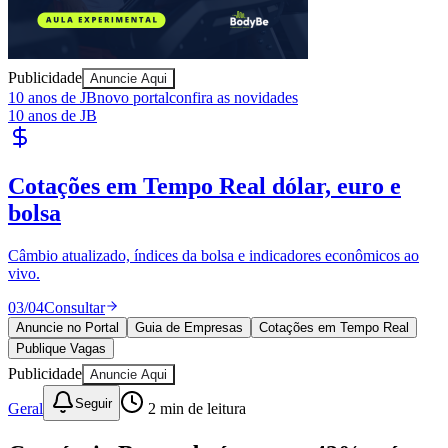
Publicidade
Anuncie Aqui
Juventude
10 anos de JB
novo portal
confira as novidades
10 anos de JB
Cotações em Tempo Real
dólar, euro e
bolsa
Câmbio atualizado, índices da bolsa e indicadores econômicos ao
vivo.
03
/
04
Consultar
Anuncie no Portal
Guia de Empresas
Cotações em Tempo Real
Publique Vagas
Publicidade
Anuncie Aqui
Seguir
Geral
2
min de leitura