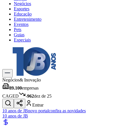
Negócios
Esportes
Educação
Entretenimento
Eventos
Pets
Guias
Especiais
Explore Tudo
Últimas Notícias
Previsão do Tempo
Trânsito e Rotas
Dia a Dia & Lazer
Negócios
& Inovação
Transportes
89.100
empresas
Gastronomia
Cinema & Shows
CAGED
-962
dez de 25
Jogos
Novo
Entrar
Para Sua Empresa
10 anos de JB
novo portal
confira as novidades
10 anos de JB
Anuncie no Portal
Cadastrar Empresa