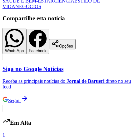
SAÚDE E BEM-ESTAR
CIÊNCIA
ESTILO DE
VIDA
NEGÓCIOS
Compartilhe esta notícia
Opções
WhatsApp
Facebook
Botafogo
Siga no
Google Notícias
Receba as principais notícias do
Jornal de Barueri
direto no seu
feed
Seguir
Em Alta
1