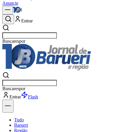
Anuncie
Entrar
Buscar
no
Buscar
no
Entrar
Explorar
Tudo
Barueri
Região