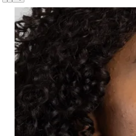
Julio
Jardim Líbano
Jardim Maria Cristina
Jardim Maria Helena
Jardim
Mutinga
Jardim Paraíso
Jardim Paulista
Jardim Reginalice
Jardim São
Luís
Jardim São Pedro
Jardim São Silvestre
Jardim Silveira
Jardim
Tupã
Jardim Tupanci
Mutinga
Nova Aldeinha
Osasco
Parque dos
Camargos
Parque Imperial
Parque Santa Luzia
Parque Viana
Pirapora
do Bom Jesus
Recanto Phrynéa
Santana de
Parnaíba
Silveira
Tamboré
Vale do Sol
Vila Barros
Vila Boa Vista
Vila
do Conde
Vila Engenho Novo
Vila Márcia
Vila Nossa Sra. da
Escada
Vila Porto
Votupoca
Para Sua Empresa
Anuncie no Portal
Guia de Empresas
Divulgar Vagas
Novo
Publicidade Legal
Negócios Regionais
Turismo
Segurança Regional
Hospitais Estaduais
Parques & Represas
Cidades da Região
Santana de Parnaíba
Osasco
Carapicuíba
Jandira
Itapevi
Cotia
Pirapora
do Bom Jesus
Araçariguama
Cajamar
Caieiras
Franco da