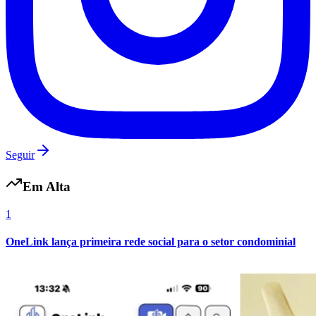
Fluminense
Seguir
Em Alta
1
OneLink lança primeira rede social para o setor condominial