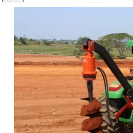
Julio
Jardim Líbano
Jardim Maria Cristina
Jardim Maria Helena
Jardim
Mutinga
Jardim Paraíso
Jardim Paulista
Jardim Reginalice
Jardim São
Luís
Jardim São Pedro
Jardim São Silvestre
Jardim Silveira
Jardim
Tupã
Jardim Tupanci
Mutinga
Nova Aldeinha
Osasco
Parque dos
Camargos
Parque Imperial
Parque Santa Luzia
Parque Viana
Pirapora
do Bom Jesus
Recanto Phrynéa
Santana de
Parnaíba
Silveira
Tamboré
Vale do Sol
Vila Barros
Vila Boa Vista
Vila
do Conde
Vila Engenho Novo
Vila Márcia
Vila Nossa Sra. da
Escada
Vila Porto
Votupoca
Para Sua Empresa
Anuncie no Portal
Guia de Empresas
Divulgar Vagas
Novo
Publicidade Legal
Negócios Regionais
Turismo
Segurança Regional
Hospitais Estaduais
Parques & Represas
Cidades da Região
Santana de Parnaíba
Osasco
Carapicuíba
Jandira
Itapevi
Cotia
Pirapora
do Bom Jesus
Araçariguama
Cajamar
Caieiras
Franco da