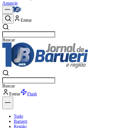
Anuncie
Entrar
Buscar
notíc
Buscar
notíc
Entrar
Explorar
Tudo
Barueri
Região