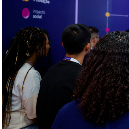
Atlético-MG