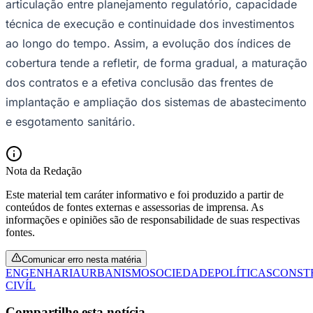
articulação entre planejamento regulatório, capacidade
técnica de execução e continuidade dos investimentos
ao longo do tempo. Assim, a evolução dos índices de
cobertura tende a refletir, de forma gradual, a maturação
dos contratos e a efetiva conclusão das frentes de
implantação e ampliação dos sistemas de abastecimento
e esgotamento sanitário.
Nota da Redação
Este material tem caráter informativo e foi produzido a partir de
conteúdos de fontes externas e assessorias de imprensa. As
informações e opiniões são de responsabilidade de suas respectivas
Santos
fontes.
Comunicar erro nesta matéria
ENGENHARIA
URBANISMO
SOCIEDADE
POLÍTICAS
CONST
CIVÍL
Compartilhe esta notícia