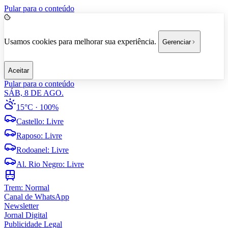
Pular para o conteúdo
Usamos cookies para melhorar sua experiência.
Gerenciar
Aceitar
Pular para o conteúdo
SÁB, 8 DE AGO.
15°C
· 100%
Castello
:
Livre
Raposo
:
Livre
Rodoanel
:
Livre
Al. Rio Negro
:
Livre
Trem:
Normal
Canal de WhatsApp
Newsletter
Jornal Digital
Publicidade Legal