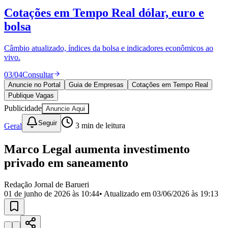
Divulgar Vagas
Novo
Cotações em Tempo Real
dólar, euro e
Publicidade Legal
bolsa
Política
Eleições
Esportes
Câmbio atualizado, índices da bolsa e indicadores econômicos ao
Saúde
vivo.
Segurança
03
/
04
Consultar
Cultura
Meio Ambiente
Anuncie no Portal
Guia de Empresas
Cotações em Tempo Real
Obras
Publique Vagas
Educação
Publicidade
Anuncie Aqui
Bairros de Barueri
Seguir
Geral
3
min de leitura
Selecione sua região
Para notícias da sua região
Marco Legal aumenta investimento
privado em saneamento
Aldeia
Aldeia da Serra
Aldeia de Barueri
Alphaville
Bairro
Jubran
Belval
Bethaville
Boa
Redação Jornal de Barueri
Vista
Califórnia
Carapicuíba
Centro
Chácaras Marco
Cidades da
01 de junho de 2026 às 10:44
• Atualizado em
03/06/2026 às 19:13
Região
Cotia
Cruz Preta
Engenho Novo
Fazenda
Militar
Itapevi
Jandira
Jardim Audir
Jardim Belval
Jardim
Califórnia
Jardim dos Altos
Jardim dos Camargos
Jardim
Esperança
Jardim Graziela
Jardim Iracema
Jardim Itaquiti
Jardim