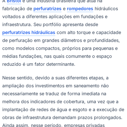
A
Bristol
é uma indústria brasileira que atua na
fabricação de
perfuratrizes
e
rompedores
hidráulicos
voltados a diferentes aplicações em fundações e
infraestrutura. Seu portfólio apresenta desde
perfuratrizes hidráulicas
com alto torque e capacidade
de perfuração em grandes diâmetros e profundidades,
como modelos compactos, próprios para pequenas e
Palmeiras
médias fundações, nas quais comumente o espaço
reduzido é um fator determinante.
Nesse sentido, devido a suas diferentes etapas, a
ampliação dos investimentos em saneamento não
necessariamente se traduz de forma imediata na
melhora dos indicadores de cobertura, uma vez que a
implantação de redes de água e esgoto e a execução de
obras de infraestrutura demandam prazos prolongados.
Ainda assim, nesse período, empresas privadas