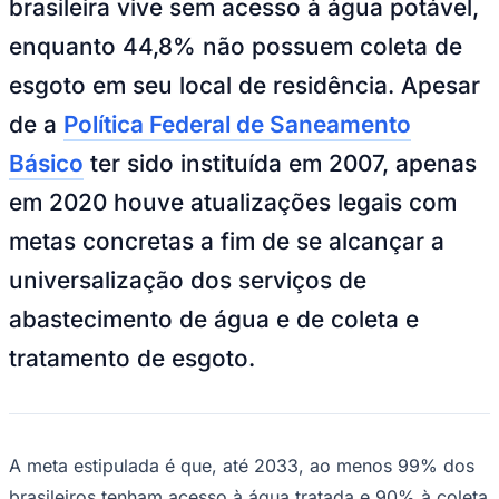
brasileira vive sem acesso à água potável,
NBA
NFL
enquanto 44,8% não possuem coleta de
Fórmula 1
UFC
esgoto em seu local de residência. Apesar
Tênis (ATP)
MLB
de a
Política Federal de Saneamento
NHL
Atletismo
Básico
ter sido instituída em 2007, apenas
Vôlei
NBB
em 2020 houve atualizações legais com
Competições de Futebol
metas concretas a fim de se alcançar a
Brasileirão Série A
universalização dos serviços de
Brasileirão Série B
Paulistão
abastecimento de água e de coleta e
Copa do Brasil
Libertadores
tratamento de esgoto.
Sul-Americana
Copa América
Champions League
Premier League
La Liga
A meta estipulada é que, até 2033, ao menos 99% dos
Bundesliga
Mundial 2026
brasileiros tenham acesso à água tratada e 90% à coleta