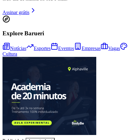
Assinar grátis
Explore Barueri
Notícias
Esportes
Eventos
Empresas
Vagas
Cultura
Bragantino