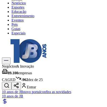
Negócios
Esportes
Educação
Entretenimento
Eventos
Pets
Guias
Especiais
Explore Tudo
Últimas Notícias
Previsão do Tempo
Trânsito e Rotas
Dia a Dia & Lazer
Negócios
& Inovação
Transportes
89.100
empresas
Gastronomia
Cinema & Shows
CAGED
-962
dez de 25
Jogos
Novo
Entrar
Para Sua Empresa
10 anos de JB
novo portal
confira as novidades
10 anos de JB
Anuncie no Portal
Cadastrar Empresa