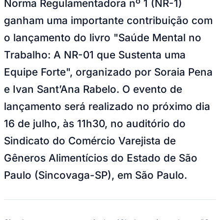
Norma Regulamentadora nº 1 (NR-1)
NBA
NFL
ganham uma importante contribuição com
Fórmula 1
UFC
o lançamento do livro "Saúde Mental no
Tênis (ATP)
MLB
Trabalho: A NR-01 que Sustenta uma
NHL
Atletismo
Equipe Forte", organizado por Soraia Pena
Vôlei
NBB
e Ivan Sant’Ana Rabelo. O evento de
Competições de Futebol
lançamento será realizado no próximo dia
Brasileirão Série A
16 de julho, às 11h30, no auditório do
Brasileirão Série B
Paulistão
Sindicato do Comércio Varejista de
Copa do Brasil
Libertadores
Gêneros Alimentícios do Estado de São
Sul-Americana
Copa América
Paulo (Sincovaga-SP), em São Paulo.
Champions League
Premier League
La Liga
Bundesliga
Mundial 2026