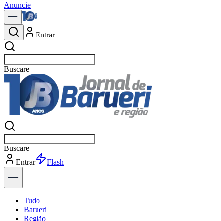
Anuncie
Entrar
Buscar
no
Buscar
no
Entrar
Explorar
Tudo
Barueri
Região