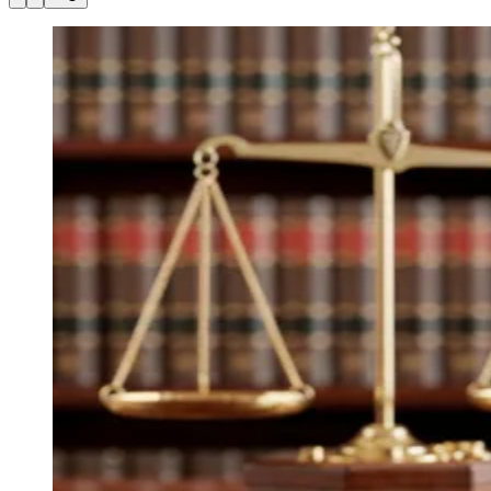
Julio
Jardim Líbano
Jardim Maria Cristina
Jardim Maria Helena
Jardim
Mutinga
Jardim Paraíso
Jardim Paulista
Jardim Reginalice
Jardim São
Luís
Jardim São Pedro
Jardim São Silvestre
Jardim Silveira
Jardim
Tupã
Jardim Tupanci
Mutinga
Nova Aldeinha
Osasco
Parque dos
Camargos
Parque Imperial
Parque Santa Luzia
Parque Viana
Pirapora
do Bom Jesus
Recanto Phrynéa
Santana de
Parnaíba
Silveira
Tamboré
Vale do Sol
Vila Barros
Vila Boa Vista
Vila
do Conde
Vila Engenho Novo
Vila Márcia
Vila Nossa Sra. da
Escada
Vila Porto
Votupoca
Para Sua Empresa
Anuncie no Portal
Guia de Empresas
Divulgar Vagas
Novo
Publicidade Legal
Negócios Regionais
Turismo
Segurança Regional
Hospitais Estaduais
Parques & Represas
Cidades da Região
Santana de Parnaíba
Osasco
Carapicuíba
Jandira
Itapevi
Cotia
Pirapora
do Bom Jesus
Araçariguama
Cajamar
Caieiras
Franco da