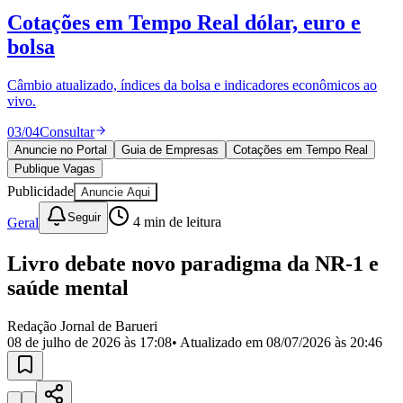
Divulgar Vagas
Novo
Cotações em Tempo Real
dólar, euro e
Publicidade Legal
bolsa
Política
Eleições
Esportes
Câmbio atualizado, índices da bolsa e indicadores econômicos ao
Saúde
vivo.
Segurança
03
/
04
Consultar
Cultura
Meio Ambiente
Anuncie no Portal
Guia de Empresas
Cotações em Tempo Real
Obras
Publique Vagas
Educação
Publicidade
Anuncie Aqui
Bairros de Barueri
Seguir
Geral
4
min de leitura
Selecione sua região
Para notícias da sua região
Livro debate novo paradigma da NR-1 e
saúde mental
Aldeia
Aldeia da Serra
Aldeia de Barueri
Alphaville
Bairro
Jubran
Belval
Bethaville
Boa
Redação Jornal de Barueri
Vista
Califórnia
Carapicuíba
Centro
Chácaras Marco
Cidades da
08 de julho de 2026 às 17:08
• Atualizado em
08/07/2026 às 20:46
Região
Cotia
Cruz Preta
Engenho Novo
Fazenda
Militar
Itapevi
Jandira
Jardim Audir
Jardim Belval
Jardim
Califórnia
Jardim dos Altos
Jardim dos Camargos
Jardim
Esperança
Jardim Graziela
Jardim Iracema
Jardim Itaquiti
Jardim