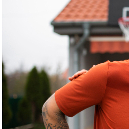
Atlético-MG