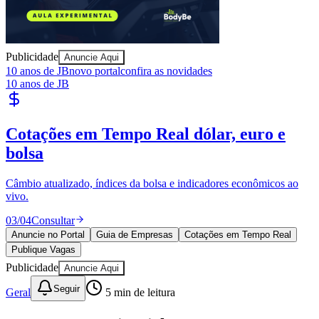
Publicidade
Anuncie Aqui
10 anos de JB
novo portal
confira as novidades
10 anos de JB
Publique Vagas
encontre talentos
Publique vagas e encontre os melhores profissionais da região.
04
/
04
Publicar
Anuncie no Portal
Guia de Empresas
Cotações em Tempo Real
Publique Vagas
Publicidade
Anuncie Aqui
Seguir
Geral
5
min de leitura
WHOOP nomeia Dirk-Jan "DJ" van
Hameren como Diretor de Marketing