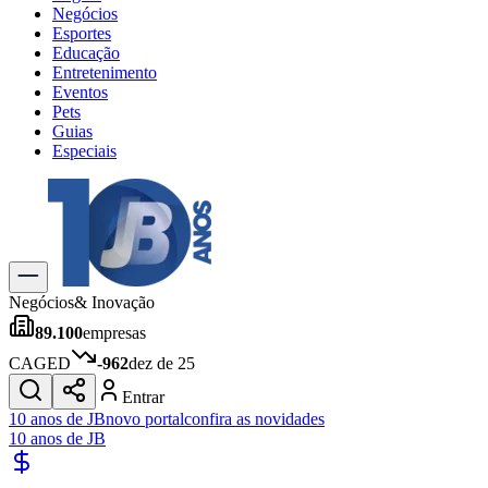
Negócios
Esportes
Educação
Entretenimento
Eventos
Pets
Guias
Especiais
Explore Tudo
Últimas Notícias
Previsão do Tempo
Trânsito e Rotas
Dia a Dia & Lazer
Negócios
& Inovação
Transportes
89.100
empresas
Gastronomia
Cinema & Shows
CAGED
-962
dez de 25
Jogos
Novo
Entrar
Para Sua Empresa
10 anos de JB
novo portal
confira as novidades
10 anos de JB
Anuncie no Portal
Cadastrar Empresa