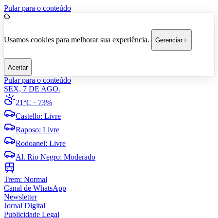
Pular para o conteúdo
Usamos cookies para melhorar sua experiência.
Gerenciar
Aceitar
Pular para o conteúdo
SEX, 7 DE AGO.
21°C
· 73%
Castello
:
Livre
Raposo
:
Livre
Rodoanel
:
Livre
Al. Rio Negro
:
Moderado
Trem:
Normal
Canal de WhatsApp
Newsletter
Jornal Digital
Publicidade Legal