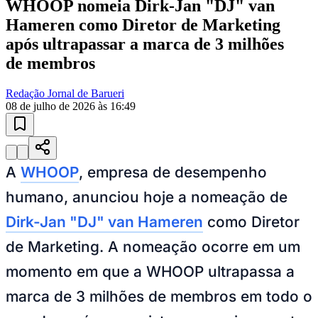
Sport
após ultrapassar a marca de 3 milhões
de membros
Redação Jornal de Barueri
08 de julho de 2026 às 16:49
A
WHOOP
, empresa de desempenho
humano, anunciou hoje a nomeação de
Dirk-Jan "DJ" van Hameren
como Diretor
de Marketing. A nomeação ocorre em um
momento em que a WHOOP ultrapassa a
marca de 3 milhões de membros em todo o
mundo, após conquistar seu mais recente
milhão de membros em apenas sete