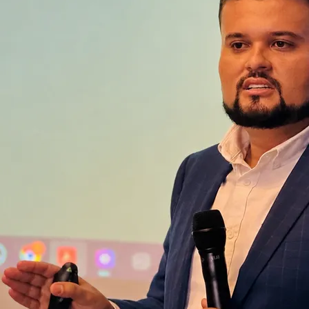
 a fase anterior ao lançamento, ou seja, o desenvolv
egunda é a fase da planta, onde entra o comprador fin
ca Nóbrega.
Corinthians
 padrão no Nordeste se tornou mais técnico, exigente
rquitetura, marca, experiência, segurança, conveniên
cificamente a Paraíba, tem sido vista por clientes 
te. Ele destaca que o consumidor está mais conscie