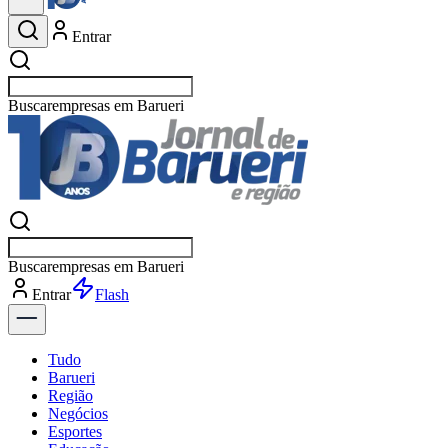
Entrar
Buscar
espo
Buscar
espo
Entrar
Flash
Tudo
Barueri
Região
Negócios
Esportes