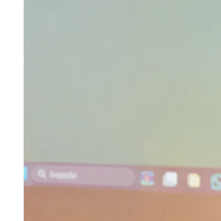
"Esse ciclo é dividido em duas etapas. A primeira é
investidor, estruturação e entrada estratégica. A s
produto formatado e validado pelo mercado", expli
Comportamento do consumidor
Conforme observa o especialista, o cliente de alto
localização e acabamento. Hoje o consumidor quer a
Felippe Nóbrega pontua que o Nordeste, e mais espe
uma região que tem espaço de valorização relevan
cidade para além de uma alternativa econômica.