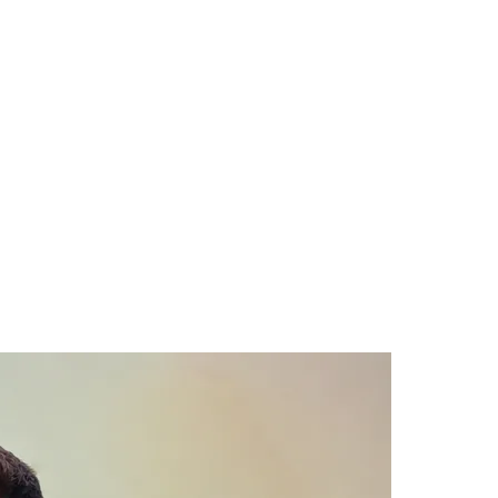
l do mercado. São considerados imóveis de luxo e
destino turístico e passou a ser analisada como
. João Pessoa combina qualidade de vida,
tivo quando comparado a outras capitais
ez maiores altas de preços de imóveis
5,15%. O preço de imóveis residenciais fechou
 localização escassa, infraestrutura urbana, força
lo.