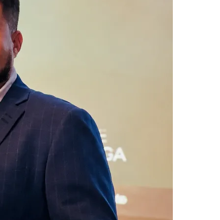
imento do negócio, e isso inclui área, permuta,
al ou investidor tradicional, já diante de um
Palmeiras
 e seletivo nos últimos anos: "Antes, bastava boa
cia, vista, serviços e liquidez".
e investidores locais e de outros estados como
nte do potencial de João Pessoa, enxergando a