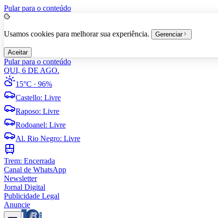
Pular para o conteúdo
Usamos cookies para melhorar sua experiência.
Gerenciar
Aceitar
Pular para o conteúdo
QUI, 6 DE AGO.
15°C
· 96%
Castello
:
Livre
Raposo
:
Livre
Rodoanel
:
Livre
Al. Rio Negro
:
Livre
Trem:
Encerrada
Canal de WhatsApp
Newsletter
Jornal Digital
Publicidade Legal
Anuncie