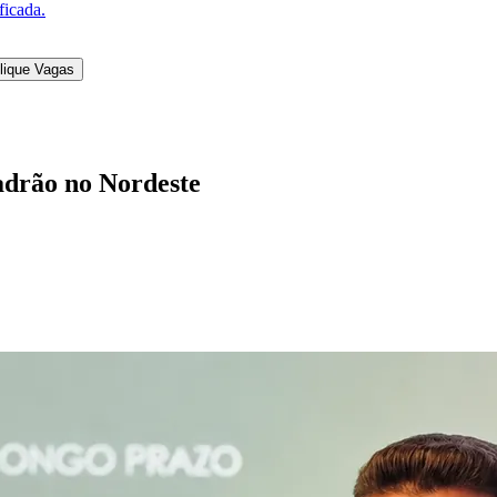
s vendidas no segmento representaram 3,6% do tota
ões.
 a região Nordeste deixou de ser vista apenas como 
vação de patrimônio.
 Na Paraíba, esse movimento é ainda mais evidente
xpansão urbana e ainda um metro quadrado competi
dades do Norte e Nordeste concentraram seis das d
lvador (BA), com 16,25%, e João Pessoa (PB), com 1
riação nos últimos 11 anos.
s que mais influenciam o segmento de alto padrão são
dia, potencial de valorização e leitura correta do cic