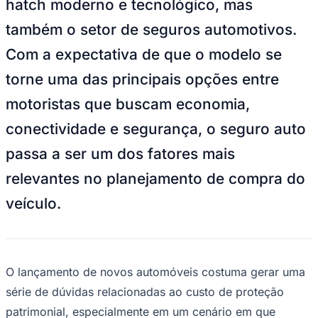
hatch moderno e tecnológico, mas
NBA
NFL
também o setor de seguros automotivos.
Fórmula 1
UFC
Com a expectativa de que o modelo se
Tênis (ATP)
MLB
torne uma das principais opções entre
NHL
Atletismo
motoristas que buscam economia,
Vôlei
NBB
conectividade e segurança, o seguro auto
Competições de Futebol
passa a ser um dos fatores mais
Brasileirão Série A
relevantes no planejamento de compra do
Brasileirão Série B
Paulistão
veículo.
Copa do Brasil
Libertadores
Sul-Americana
Copa América
Champions League
O lançamento de novos automóveis costuma gerar uma
Premier League
La Liga
série de dúvidas relacionadas ao custo de proteção
Bundesliga
Mundial 2026
patrimonial, especialmente em um cenário em que