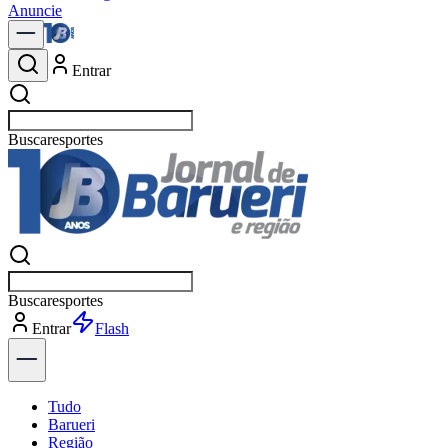
Anuncie
Entrar
Buscar
política
Buscar
política
Entrar
Explorar
Tudo
Barueri
Região