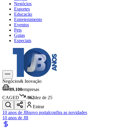
Negócios
Esportes
Educação
Entretenimento
Eventos
Pets
Guias
Especiais
Explore Tudo
Últimas Notícias
Previsão do Tempo
Trânsito e Rotas
Dia a Dia & Lazer
Negócios
& Inovação
Transportes
89.100
empresas
Gastronomia
Cinema & Shows
CAGED
-962
dez de 25
Jogos
Novo
Entrar
Para Sua Empresa
10 anos de JB
novo portal
confira as novidades
10 anos de JB
Anuncie no Portal
Cadastrar Empresa