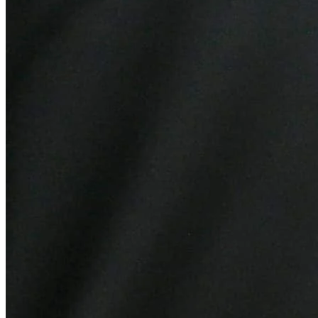
Atlético-MG