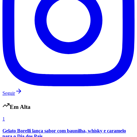
Botafogo
Seguir
Em Alta
1
Gelato Borelli lança sabor com baunilha, whisky e caramelo
para o Dia dos Pais