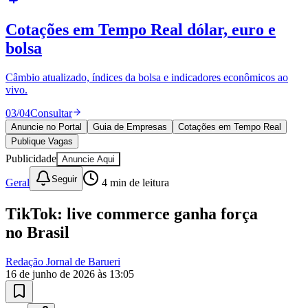
Cotações em Tempo Real
dólar, euro e
bolsa
Câmbio atualizado, índices da bolsa e indicadores econômicos ao
vivo.
03
/
04
Consultar
Anuncie no Portal
Guia de Empresas
Cotações em Tempo Real
Publique Vagas
Publicidade
Goiás
Anuncie Aqui
Seguir
Geral
4
min de leitura
TikTok: live commerce ganha força
no Brasil
Redação Jornal de Barueri
16 de junho de 2026 às 13:05