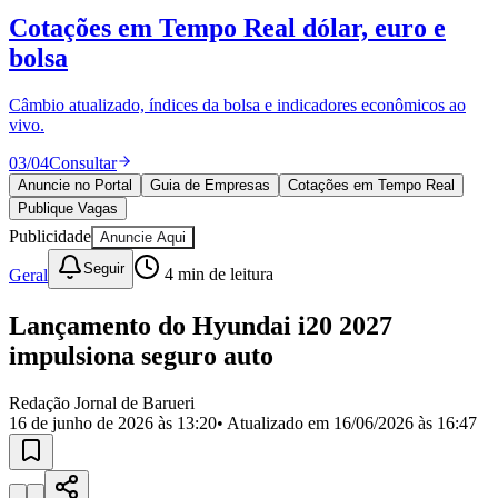
Divulgar Vagas
Novo
Cotações em Tempo Real
dólar, euro e
Publicidade Legal
bolsa
Política
Eleições
Esportes
Câmbio atualizado, índices da bolsa e indicadores econômicos ao
Saúde
vivo.
Segurança
03
/
04
Consultar
Cultura
Meio Ambiente
Anuncie no Portal
Guia de Empresas
Cotações em Tempo Real
Obras
Publique Vagas
Educação
Publicidade
Anuncie Aqui
Bairros de Barueri
Seguir
Geral
4
min de leitura
Selecione sua região
Para notícias da sua região
Lançamento do Hyundai i20 2027
impulsiona seguro auto
Aldeia
Aldeia da Serra
Aldeia de Barueri
Alphaville
Bairro
Jubran
Belval
Bethaville
Boa
Redação Jornal de Barueri
Vista
Califórnia
Carapicuíba
Centro
Chácaras Marco
Cidades da
16 de junho de 2026 às 13:20
• Atualizado em
16/06/2026 às 16:47
Região
Cotia
Cruz Preta
Engenho Novo
Fazenda
Militar
Itapevi
Jandira
Jardim Audir
Jardim Belval
Jardim
Califórnia
Jardim dos Altos
Jardim dos Camargos
Jardim
Esperança
Jardim Graziela
Jardim Iracema
Jardim Itaquiti
Jardim