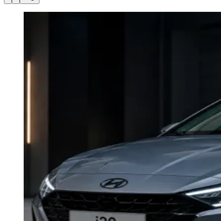
Julio
Jardim Líbano
Jardim Maria Cristina
Jardim Maria Helena
Jardim
Mutinga
Jardim Paraíso
Jardim Paulista
Jardim Reginalice
Jardim São
Luís
Jardim São Pedro
Jardim São Silvestre
Jardim Silveira
Jardim
Tupã
Jardim Tupanci
Mutinga
Nova Aldeinha
Osasco
Parque dos
Camargos
Parque Imperial
Parque Santa Luzia
Parque Viana
Pirapora
do Bom Jesus
Recanto Phrynéa
Santana de
Parnaíba
Silveira
Tamboré
Vale do Sol
Vila Barros
Vila Boa Vista
Vila
do Conde
Vila Engenho Novo
Vila Márcia
Vila Nossa Sra. da
Escada
Vila Porto
Votupoca
Para Sua Empresa
Anuncie no Portal
Guia de Empresas
Divulgar Vagas
Novo
Publicidade Legal
Negócios Regionais
Turismo
Segurança Regional
Hospitais Estaduais
Parques & Represas
Cidades da Região
Santana de Parnaíba
Osasco
Carapicuíba
Jandira
Itapevi
Cotia
Pirapora
do Bom Jesus
Araçariguama
Cajamar
Caieiras
Franco da