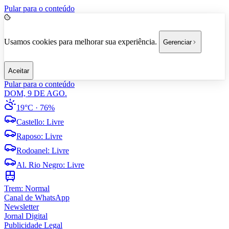
Pular para o conteúdo
Usamos cookies para melhorar sua experiência.
Gerenciar
Aceitar
Pular para o conteúdo
DOM, 9 DE AGO.
19°C
· 76%
Castello
:
Livre
Raposo
:
Livre
Rodoanel
:
Livre
Al. Rio Negro
:
Livre
Trem:
Normal
Canal de WhatsApp
Newsletter
Jornal Digital
Publicidade Legal