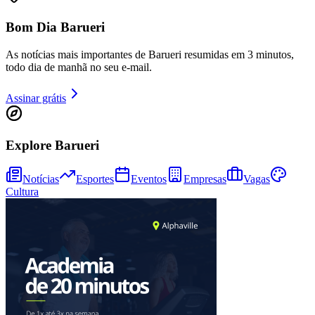
Bom Dia Barueri
As notícias mais importantes de Barueri resumidas em 3 minutos,
Juventude
todo dia de manhã no seu e-mail.
Assinar grátis
Explore Barueri
Notícias
Esportes
Eventos
Empresas
Vagas
Cultura