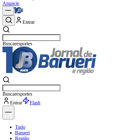
Anuncie
Entrar
Buscar
política
Buscar
política
Entrar
Explorar
Tudo
Barueri
Região