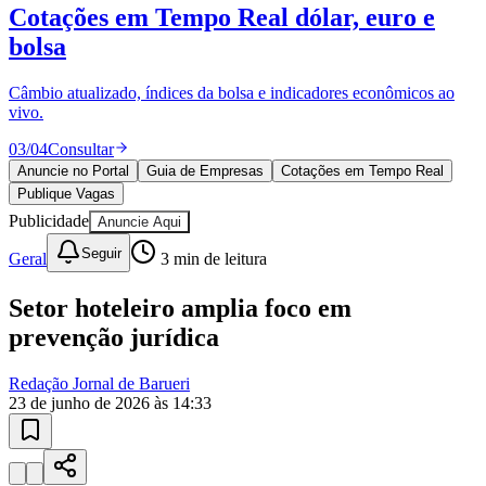
Cotações em Tempo Real
dólar, euro e
bolsa
Câmbio atualizado, índices da bolsa e indicadores econômicos ao
vivo.
03
/
04
Consultar
Anuncie no Portal
Guia de Empresas
Cotações em Tempo Real
Publique Vagas
Publicidade
Anuncie Aqui
Goiás
Seguir
Geral
3
min de leitura
Setor hoteleiro amplia foco em
prevenção jurídica
Redação Jornal de Barueri
23 de junho de 2026 às 14:33