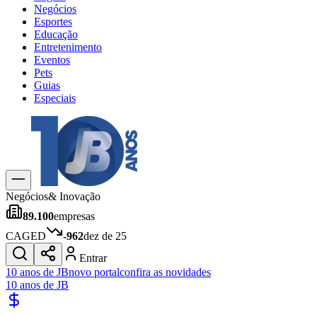
Negócios
Esportes
Educação
Entretenimento
Eventos
Pets
Guias
Especiais
Explore Tudo
Últimas Notícias
Previsão do Tempo
Trânsito e Rotas
Dia a Dia & Lazer
Negócios
& Inovação
Transportes
89.100
empresas
Gastronomia
Cinema & Shows
CAGED
-962
dez de 25
Jogos
Novo
Entrar
Para Sua Empresa
10 anos de JB
novo portal
confira as novidades
10 anos de JB
Anuncie no Portal
Cadastrar Empresa