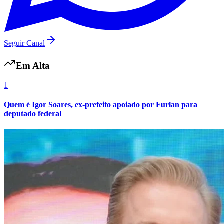
Seguir Canal
Em Alta
1
Quem é Igor Soares, ex-prefeito apoiado por Furlan para
deputado federal
Grêmio