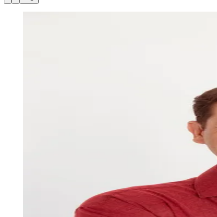
Julio
Jardim Líbano
Jardim Maria Cristina
Jardim Maria Helena
Jardim
Mutinga
Jardim Paraíso
Jardim Paulista
Jardim Reginalice
Jardim São
Luís
Jardim São Pedro
Jardim São Silvestre
Jardim Silveira
Jardim
Tupã
Jardim Tupanci
Mutinga
Nova Aldeinha
Osasco
Parque dos
Camargos
Parque Imperial
Parque Santa Luzia
Parque Viana
Pirapora
do Bom Jesus
Recanto Phrynéa
Santana de
Parnaíba
Silveira
Tamboré
Vale do Sol
Vila Barros
Vila Boa Vista
Vila
do Conde
Vila Engenho Novo
Vila Márcia
Vila Nossa Sra. da
Escada
Vila Porto
Votupoca
Para Sua Empresa
Anuncie no Portal
Guia de Empresas
Divulgar Vagas
Novo
Publicidade Legal
Negócios Regionais
Turismo
Segurança Regional
Hospitais Estaduais
Parques & Represas
Cidades da Região
Santana de Parnaíba
Osasco
Carapicuíba
Jandira
Itapevi
Cotia
Pirapora
do Bom Jesus
Araçariguama
Cajamar
Caieiras
Franco da