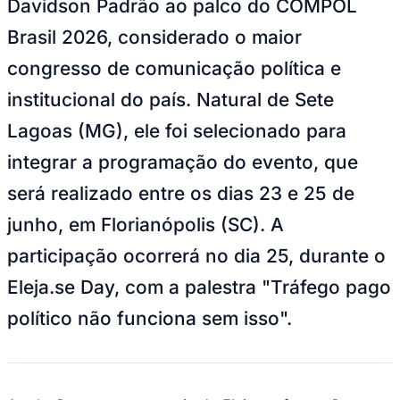
Davidson Padrão ao palco do COMPOL
NBA
NFL
Brasil 2026, considerado o maior
Fórmula 1
UFC
congresso de comunicação política e
Tênis (ATP)
MLB
institucional do país. Natural de Sete
NHL
Atletismo
Lagoas (MG), ele foi selecionado para
Vôlei
NBB
integrar a programação do evento, que
Competições de Futebol
será realizado entre os dias 23 e 25 de
Brasileirão Série A
junho, em Florianópolis (SC). A
Brasileirão Série B
Paulistão
participação ocorrerá no dia 25, durante o
Copa do Brasil
Libertadores
Eleja.se Day, com a palestra "Tráfego pago
Sul-Americana
Copa América
político não funciona sem isso".
Champions League
Premier League
La Liga
Bundesliga
Mundial 2026