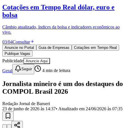
Divulgar Vagas
Novo
Cotações em Tempo Real
dólar, euro e
Publicidade Legal
bolsa
Política
Eleições
Esportes
Câmbio atualizado, índices da bolsa e indicadores econômicos ao
Saúde
vivo.
Segurança
03
/
04
Consultar
Cultura
Meio Ambiente
Anuncie no Portal
Guia de Empresas
Cotações em Tempo Real
Obras
Publique Vagas
Educação
Publicidade
Anuncie Aqui
Bairros de Barueri
Seguir
Geral
4
min de leitura
Selecione sua região
Para notícias da sua região
Jornalista mineiro é um dos destaques do
COMPOL Brasil 2026
Aldeia
Aldeia da Serra
Aldeia de Barueri
Alphaville
Bairro
Jubran
Belval
Bethaville
Boa
Redação Jornal de Barueri
Vista
Califórnia
Carapicuíba
Centro
Chácaras Marco
Cidades da
23 de junho de 2026 às 14:37
• Atualizado em
24/06/2026 às 07:35
Região
Cotia
Cruz Preta
Engenho Novo
Fazenda
Militar
Itapevi
Jandira
Jardim Audir
Jardim Belval
Jardim
Califórnia
Jardim dos Altos
Jardim dos Camargos
Jardim
Esperança
Jardim Graziela
Jardim Iracema
Jardim Itaquiti
Jardim