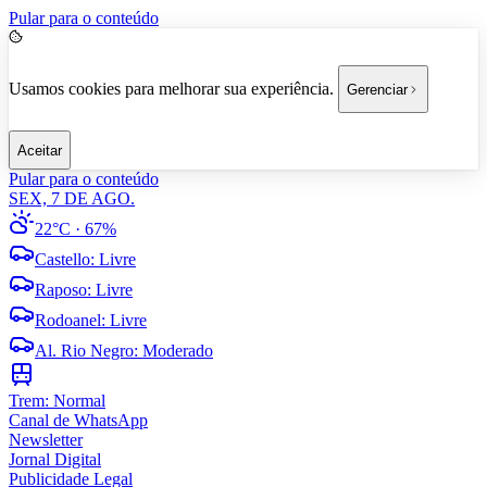
Pular para o conteúdo
Usamos cookies para melhorar sua experiência.
Gerenciar
Aceitar
Pular para o conteúdo
SEX, 7 DE AGO.
22°C
· 67%
Castello
:
Livre
Raposo
:
Livre
Rodoanel
:
Livre
Al. Rio Negro
:
Moderado
Trem:
Normal
Canal de WhatsApp
Newsletter
Jornal Digital
Publicidade Legal