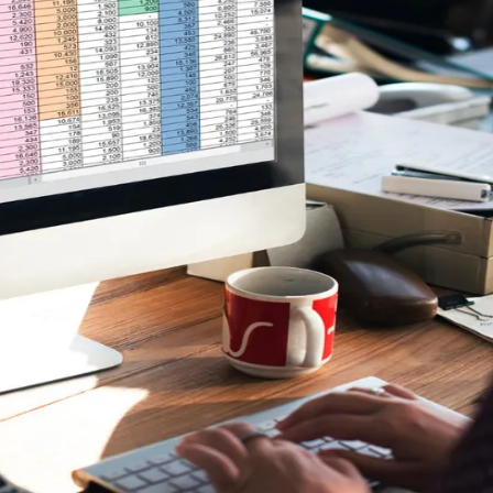
do Bom Jesus
Araçariguama
Cajamar
Caieiras
Franco da Rocha
Francisco 