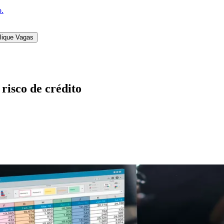
o.
lique Vagas
 risco de crédito
l
Bethaville
Boa Vista
Califórnia
Carapicuíba
Centro
Chácaras Marco
Cida
im dos Altos
Jardim dos Camargos
Jardim Esperança
Jardim Graziela
Jard
lista
Jardim Reginalice
Jardim São Luís
Jardim São Pedro
Jardim São Sil
uzia
Parque Viana
Pirapora do Bom Jesus
Recanto Phrynéa
Santana de P
 Porto
Votupoca