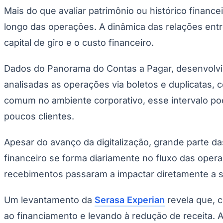
Copa do Brasil
Mais do que avaliar patrimônio ou histórico financ
Libertadores
Sul-Americana
longo das operações. A dinâmica das relações entr
Copa América
Champions League
capital de giro e o custo financeiro.
Premier League
La Liga
Dados do Panorama do Contas a Pagar, desenvolv
Bundesliga
Mundial 2026
analisadas as operações via boletos e duplicatas, 
Times - Ir direto
comum no ambiente corporativo, esse intervalo po
poucos clientes.
Apesar do avanço da digitalização, grande parte da
financeiro se forma diariamente no fluxo das oper
recebimentos passaram a impactar diretamente a 
Um levantamento da
Serasa Experian
revela que, c
ao financiamento e levando à redução de receita. 