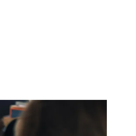
des da Região
Cotia
Cruz Preta
Engenho Novo
Fazenda
im Iracema
Jardim Itaquiti
Jardim Julio
Jardim Líbano
Jardim Maria
vestre
Jardim Silveira
Jardim Tupã
Jardim Tupanci
Mutinga
Nova
arnaíba
Silveira
Tamboré
Vale do Sol
Vila Barros
Vila Boa Vista
Vila do