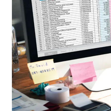
Publicidade Legal
Negócios Regionais
Turismo
Segurança Regional
Hospitais Estaduais
Parques & Represas
Cidades da Região
Santana de Parnaíba
Osasco
Carapicuíba
Jandira
Itapevi
Cotia
Pirapora 
Para Sua Empresa
Anuncie Regional
Guia de Empresas
Vagas na Região
Novo
Hub de Negócios
Guia Comercial
Selo Verificado
Portal Educacional
Agenda de Vestibulares
Vagas de Emprego
Concursos
Panorama Econômico