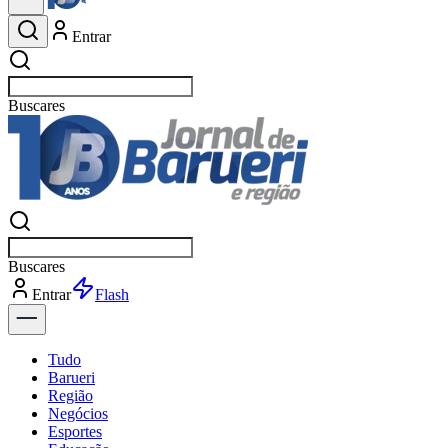
Entrar
Buscar
esportes
Buscar
esportes
Entrar
Flash
Tudo
Barueri
Região
Negócios
Esportes