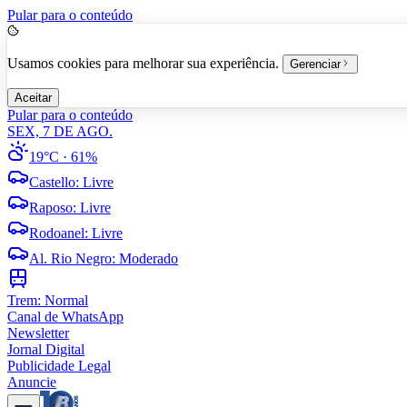
Pular para o conteúdo
Usamos cookies para melhorar sua experiência.
Gerenciar
Aceitar
Pular para o conteúdo
SEX, 7 DE AGO.
19°C
· 61%
Castello
:
Livre
Raposo
:
Livre
Rodoanel
:
Livre
Al. Rio Negro
:
Moderado
Trem:
Normal
Canal de WhatsApp
Newsletter
Jornal Digital
Publicidade Legal
Anuncie