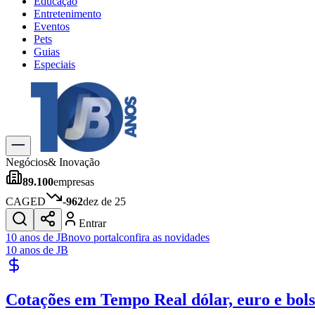
Educação
Entretenimento
Eventos
Pets
Guias
Especiais
Explore Tudo
Últimas Notícias
Previsão do Tempo
Trânsito e Rotas
Dia a Dia & Lazer
Negócios
& Inovação
Transportes
89.100
empresas
Gastronomia
Cinema & Shows
CAGED
-962
dez de 25
Jogos
Novo
Entrar
Para Sua Empresa
10 anos de JB
novo portal
confira as novidades
10 anos de JB
Anuncie no Portal
Cadastrar Empresa
Divulgar Vagas
Novo
Cotações em Tempo Real
dólar, euro e bol
Publicidade Legal