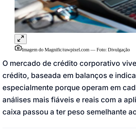
Panorama Econômico
Para Sua Empresa
Anuncie no Portal
Verificar Empresa
Novo
Anunciar Vagas
Novo
Publicidade Legal
Imagem do Magnific/rawpixel.com
—
Foto:
Divulgação
NBA
NFL
O mercado de crédito corporativo vive
Fórmula 1
UFC
crédito, baseada em balanços e indica
Tênis (ATP)
MLB
especialmente porque operam em cadei
NHL
Atletismo
Vôlei
análises mais fiáveis e reais com a apl
NBB
caixa passou a ter peso semelhante ao 
Competições de Futebol
Brasileirão Série A
Brasileirão Série B
Paulistão