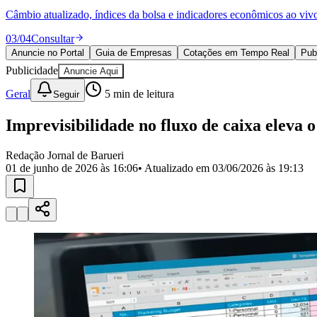
Política
Câmbio atualizado, índices da bolsa e indicadores econômicos ao viv
Eleições
Esportes
03
/
04
Consultar
Saúde
Anuncie no Portal
Guia de Empresas
Cotações em Tempo Real
Pub
Segurança
Publicidade
Cultura
Anuncie Aqui
Meio Ambiente
Geral
5
min de leitura
Seguir
Obras
Educação
Imprevisibilidade no fluxo de caixa eleva o
Bairros de Barueri
Redação Jornal de Barueri
Selecione sua região
Para notícias da sua região
01 de junho de 2026 às 16:06
• Atualizado em
03/06/2026 às 19:13
Aldeia
Aldeia da Serra
Aldeia de Barueri
Alphaville
Bairro Jubran
Belva
Militar
Itapevi
Jandira
Jardim Audir
Jardim Belval
Jardim Califórnia
Jard
Cristina
Jardim Maria Helena
Jardim Mutinga
Jardim Paraíso
Jardim Pau
Aldeinha
Osasco
Parque dos Camargos
Parque Imperial
Parque Santa L
Conde
Vila Engenho Novo
Vila Márcia
Vila Nossa Sra. da Escada
Vila
Para Sua Empresa
Anuncie no Portal
Guia de Empresas
Divulgar Vagas
Novo