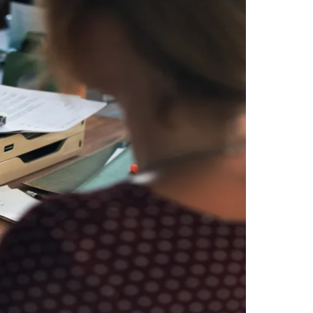
Morato
Taboão da Serra
Embu das Artes
São Roque