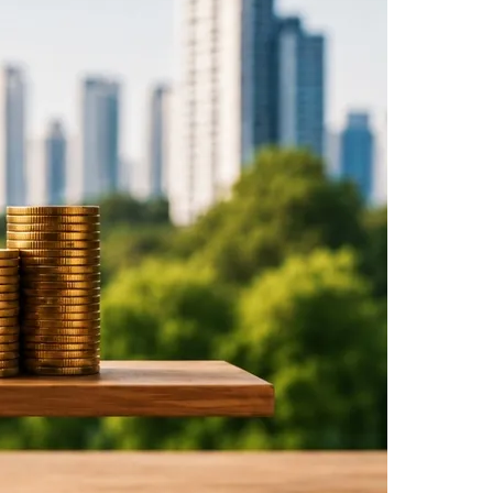
Morato
Taboão da Serra
Embu das Artes
São Roque