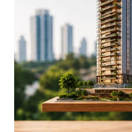
Publicidade Legal
Negócios Regionais
Turismo
Segurança Regional
Hospitais Estaduais
Parques & Represas
Cidades da Região
Santana de Parnaíba
Osasco
Carapicuíba
Jandira
Itapevi
Cotia
Pirapora 
Para Sua Empresa
Anuncie Regional
Guia de Empresas
Vagas na Região
Novo
Hub de Negócios
Guia Comercial
Selo Verificado
Portal Educacional
Agenda de Vestibulares
Vagas de Emprego
Concursos
Panorama Econômico