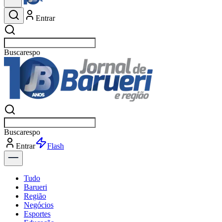
Entrar
Buscar
esportes
Buscar
esportes
Entrar
Flash
Tudo
Barueri
Região
Negócios
Esportes