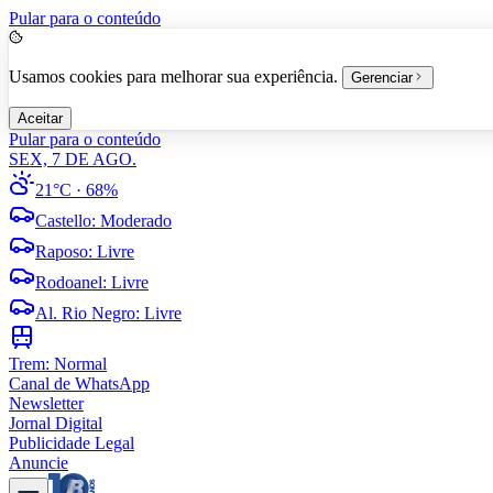
Pular para o conteúdo
Usamos cookies para melhorar sua experiência.
Gerenciar
Aceitar
Pular para o conteúdo
SEX, 7 DE AGO.
21°C
· 68%
Castello
:
Moderado
Raposo
:
Livre
Rodoanel
:
Livre
Al. Rio Negro
:
Livre
Trem:
Normal
Canal de WhatsApp
Newsletter
Jornal Digital
Publicidade Legal
Anuncie