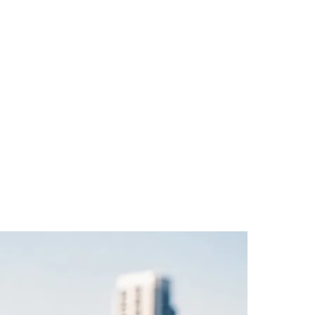
des da Região
Cotia
Cruz Preta
Engenho Novo
Fazenda
im Iracema
Jardim Itaquiti
Jardim Julio
Jardim Líbano
Jardim Maria
vestre
Jardim Silveira
Jardim Tupã
Jardim Tupanci
Mutinga
Nova
arnaíba
Silveira
Tamboré
Vale do Sol
Vila Barros
Vila Boa Vista
Vila do