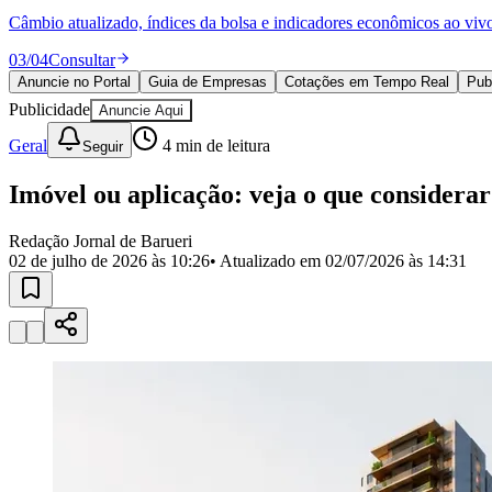
Política
Câmbio atualizado, índices da bolsa e indicadores econômicos ao viv
Eleições
Esportes
03
/
04
Consultar
Saúde
Anuncie no Portal
Guia de Empresas
Cotações em Tempo Real
Pub
Segurança
Publicidade
Cultura
Anuncie Aqui
Meio Ambiente
Geral
4
min de leitura
Seguir
Obras
Educação
Imóvel ou aplicação: veja o que considerar 
Bairros de Barueri
Redação Jornal de Barueri
Selecione sua região
Para notícias da sua região
02 de julho de 2026 às 10:26
• Atualizado em
02/07/2026 às 14:31
Aldeia
Aldeia da Serra
Aldeia de Barueri
Alphaville
Bairro Jubran
Belva
Militar
Itapevi
Jandira
Jardim Audir
Jardim Belval
Jardim Califórnia
Jard
Cristina
Jardim Maria Helena
Jardim Mutinga
Jardim Paraíso
Jardim Pau
Aldeinha
Osasco
Parque dos Camargos
Parque Imperial
Parque Santa L
Conde
Vila Engenho Novo
Vila Márcia
Vila Nossa Sra. da Escada
Vila
Para Sua Empresa
Anuncie no Portal
Guia de Empresas
Divulgar Vagas
Novo