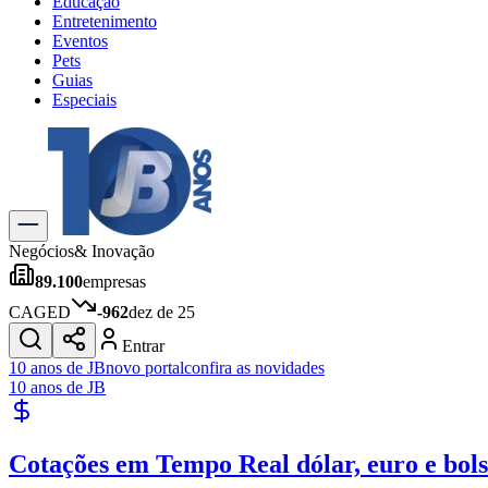
Educação
Entretenimento
Eventos
Pets
Guias
Especiais
Explore Tudo
Últimas Notícias
Previsão do Tempo
Trânsito e Rotas
Dia a Dia & Lazer
Negócios
& Inovação
Transportes
89.100
empresas
Gastronomia
Cinema & Shows
CAGED
-962
dez de 25
Jogos
Novo
Entrar
Para Sua Empresa
10 anos de JB
novo portal
confira as novidades
10 anos de JB
Anuncie no Portal
Cadastrar Empresa
Divulgar Vagas
Novo
Cotações em Tempo Real
dólar, euro e bol
Publicidade Legal