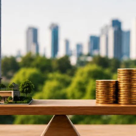
do Bom Jesus
Araçariguama
Cajamar
Caieiras
Franco da Rocha
Francisco 