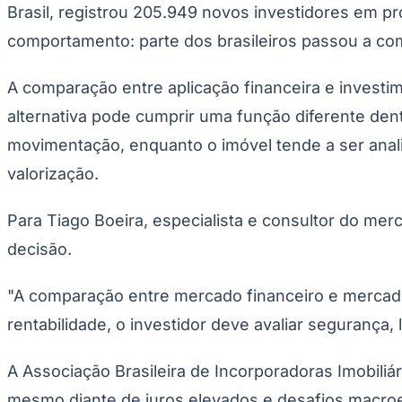
Copa do Brasil
Brasil, registrou 205.949 novos investidores em 
Libertadores
comportamento: parte dos brasileiros passou a comp
Sul-Americana
Copa América
Champions League
A comparação entre aplicação financeira e investime
Premier League
La Liga
alternativa pode cumprir uma função diferente dent
Bundesliga
Mundial 2026
movimentação, enquanto o imóvel tende a ser anal
Times - Ir direto
valorização.
Para Tiago Boeira, especialista e consultor do merc
decisão.
"A comparação entre mercado financeiro e mercado i
rentabilidade, o investidor deve avaliar segurança,
A Associação Brasileira de Incorporadoras Imobiliár
mesmo diante de juros elevados e desafios macroe