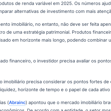
produtos de renda variável em 2025. Os números aj
arar alternativas de investimento com mais atenção a
nto imobiliário, no entanto, não deve ser feita ape
ro de uma estratégia patrimonial. Produtos financei
isado em horizonte mais longo, podendo combinar u
ado financeiro, o investidor precisa avaliar os pont
mobiliário precisa considerar os pontos fortes de c
 liquidez, horizonte de tempo e o papel de cada ativo
ias (
Abrainc
) apontou que o mercado imobiliário br
conômicos. De acordo com a entidade, o setor most