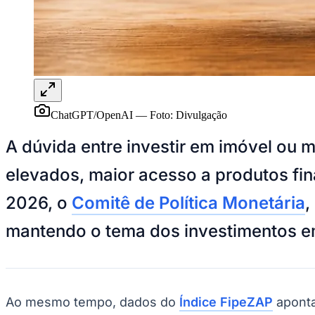
Panorama Econômico
Para Sua Empresa
Anuncie no Portal
Verificar Empresa
Novo
Anunciar Vagas
Novo
Publicidade Legal
ChatGPT/OpenAI
—
Foto:
Divulgação
NBA
NFL
A dúvida entre investir em imóvel ou 
Fórmula 1
UFC
elevados, maior acesso a produtos fin
Tênis (ATP)
MLB
2026, o
Comitê de Política Monetária
,
NHL
Atletismo
Vôlei
mantendo o tema dos investimentos em
NBB
Competições de Futebol
Brasileirão Série A
Brasileirão Série B
Ao mesmo tempo, dados do
Índice FipeZAP
aponta
Paulistão