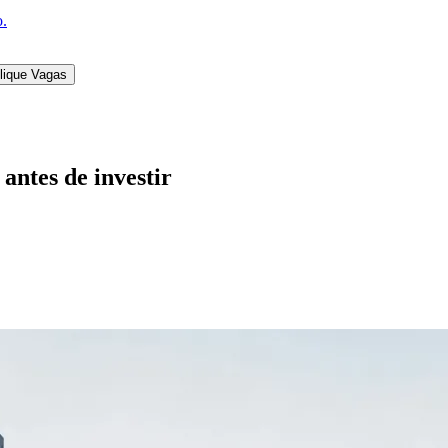
o.
lique Vagas
antes de investir
l
Bethaville
Boa Vista
Califórnia
Carapicuíba
Centro
Chácaras Marco
Cida
im dos Altos
Jardim dos Camargos
Jardim Esperança
Jardim Graziela
Jard
lista
Jardim Reginalice
Jardim São Luís
Jardim São Pedro
Jardim São Sil
uzia
Parque Viana
Pirapora do Bom Jesus
Recanto Phrynéa
Santana de P
 Porto
Votupoca