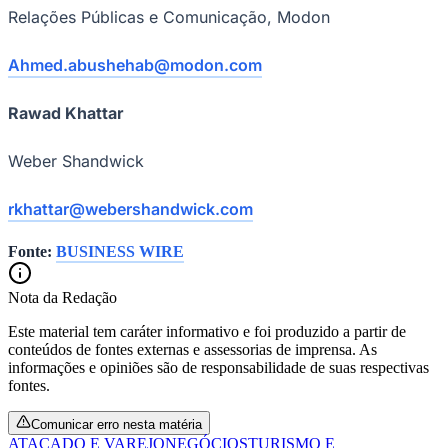
Relações Públicas e Comunicação, Modon
Ahmed.abushehab@modon.com
Rawad Khattar
Weber Shandwick
rkhattar@webershandwick.com
Fonte:
BUSINESS WIRE
Nota da Redação
Este material tem caráter informativo e foi produzido a partir de
conteúdos de fontes externas e assessorias de imprensa. As
informações e opiniões são de responsabilidade de suas respectivas
fontes.
Flamengo
Comunicar erro nesta matéria
ATACADO E VAREJO
NEGÓCIOS
TURISMO E