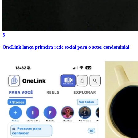
Sport
5
OneLink lança primeira rede social para o setor condominial