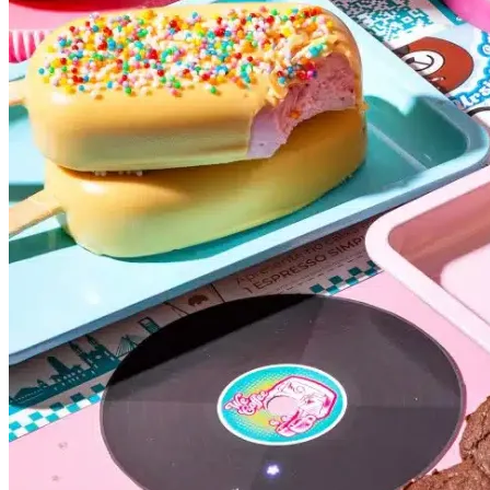
Atlético-MG