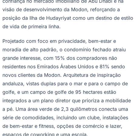
confiança no mercado imobiliário de Abu Dhabi e na
NBA
NFL
visão de desenvolvimento da Modon, reforçando a
Fórmula 1
posição da Ilha de Hudayriyat como um destino de estilo
UFC
Tênis (ATP)
de vida de primeira linha.
MLB
NHL
Projetado com foco em privacidade, bem-estar e
Atletismo
Vôlei
moradia de alto padrão, o condomínio fechado atraiu
NBB
grande interesse, com 15% dos compradores não
Competições de Futebol
residentes nos Emirados Árabes Unidos e 81% sendo
Brasileirão Série A
novos clientes da Modon. Arquitetura de inspiração
Brasileirão Série B
andaluza, vistas duplas para o mar e para o campo de
Paulistão
Copa do Brasil
golfe, e um campo de golfe de 95 hectares estão
Libertadores
Sul-Americana
integrados a um plano diretor que prioriza a mobilidade
Copa América
a pé. Uma área verde de 2,3 quilômetros conecta uma
Champions League
Premier League
série de comodidades, incluindo um clube, instalações
La Liga
de bem-estar e fitness, opções de comércio e lazer,
Bundesliga
Mundial 2026
espaços de coworking e uma escola.