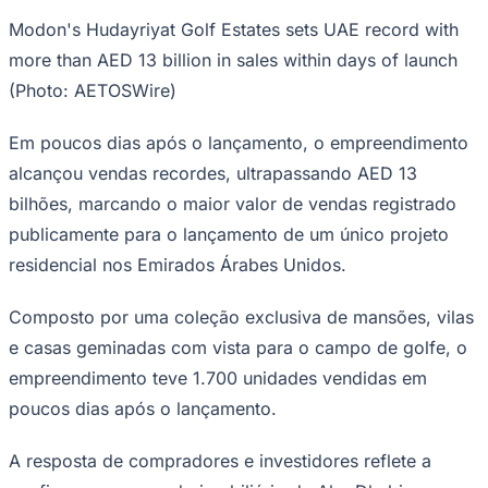
Rocha
Francisco Morato
Taboão da Serra
Embu das Artes
São Roque
Para Sua Empresa
Modon's Hudayriyat Golf Estates sets UAE record with
more than AED 13 billion in sales within days of launch
Anuncie Regional
Guia de Empresas
(Photo: AETOSWire)
Vagas na Região
Novo
Hub de Negócios
Em poucos dias após o lançamento, o empreendimento
Guia Comercial
alcançou vendas recordes, ultrapassando AED 13
Selo Verificado
Portal Educacional
bilhões, marcando o maior valor de vendas registrado
Agenda de Vestibulares
publicamente para o lançamento de um único projeto
Vagas de Emprego
Concursos
residencial nos Emirados Árabes Unidos.
Panorama Econômico
Composto por uma coleção exclusiva de mansões, vilas
Panorama Econômico
e casas geminadas com vista para o campo de golfe, o
Para Sua Empresa
empreendimento teve 1.700 unidades vendidas em
Anuncie no Portal
poucos dias após o lançamento.
Verificar Empresa
Novo
Anunciar Vagas
Novo
A resposta de compradores e investidores reflete a
Publicidade Legal