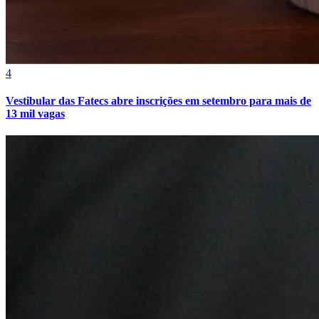
4
Vestibular das Fatecs abre inscrições em setembro para mais de
13 mil vagas
Athletico-PR