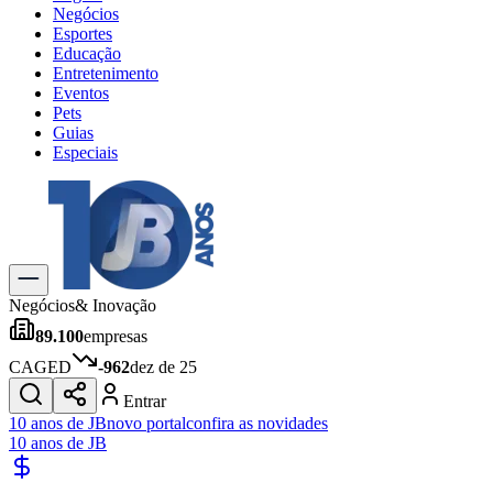
Negócios
Esportes
Educação
Entretenimento
Eventos
Pets
Guias
Especiais
Explore Tudo
Últimas Notícias
Previsão do Tempo
Trânsito e Rotas
Dia a Dia & Lazer
Negócios
& Inovação
Transportes
89.100
empresas
Gastronomia
Cinema & Shows
CAGED
-962
dez de 25
Jogos
Novo
Entrar
Para Sua Empresa
10 anos de JB
novo portal
confira as novidades
10 anos de JB
Anuncie no Portal
Cadastrar Empresa