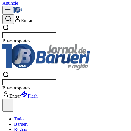
Anuncie
Entrar
Buscar
política
Buscar
política
Entrar
Tudo
Barueri
Região