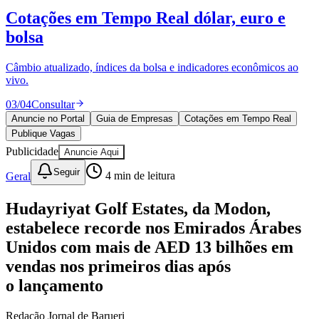
Divulgar Vagas
Novo
Cotações em Tempo Real
dólar, euro e
Publicidade Legal
bolsa
Política
Eleições
Esportes
Câmbio atualizado, índices da bolsa e indicadores econômicos ao
Saúde
vivo.
Segurança
03
/
04
Consultar
Cultura
Meio Ambiente
Anuncie no Portal
Guia de Empresas
Cotações em Tempo Real
Obras
Publique Vagas
Educação
Publicidade
Anuncie Aqui
Bairros de Barueri
Seguir
Geral
4
min de leitura
Selecione sua região
Para notícias da sua região
Hudayriyat Golf Estates, da Modon,
estabelece recorde nos Emirados Árabes
Aldeia
Aldeia da Serra
Aldeia de Barueri
Alphaville
Bairro
Unidos com mais de AED 13 bilhões em
Jubran
Belval
Bethaville
Boa
Vista
Califórnia
Carapicuíba
Centro
Chácaras Marco
Cidades da
vendas nos primeiros dias após
Região
Cotia
Cruz Preta
Engenho Novo
Fazenda
o lançamento
Militar
Itapevi
Jandira
Jardim Audir
Jardim Belval
Jardim
Califórnia
Jardim dos Altos
Jardim dos Camargos
Jardim
Esperança
Jardim Graziela
Jardim Iracema
Jardim Itaquiti
Jardim
Redação Jornal de Barueri