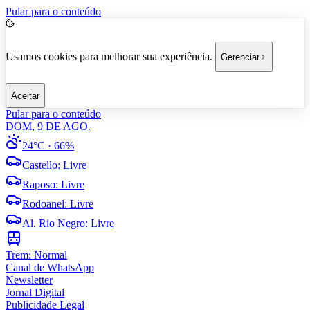
Pular para o conteúdo
Usamos cookies para melhorar sua experiência.
Gerenciar
Aceitar
Pular para o conteúdo
DOM, 9 DE AGO.
24°C
· 66%
Castello
:
Livre
Raposo
:
Livre
Rodoanel
:
Livre
Al. Rio Negro
:
Livre
Trem:
Normal
Canal de WhatsApp
Newsletter
Jornal Digital
Publicidade Legal