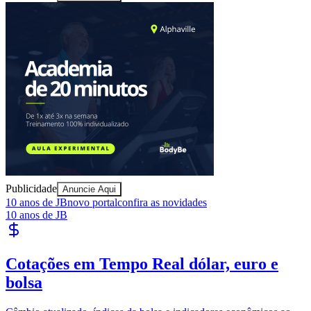
Athletico-PR
Publicidade
Anuncie Aqui
10 anos de JB
novo portal
confira as novidades
10 anos de JB
Publique Vagas
encontre talentos
Publique vagas e encontre os melhores profissionais da região.