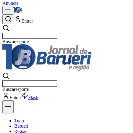
Anuncie
Entrar
Buscar
n
Buscar
n
Entrar
Explorar
Tudo
Barueri
Região