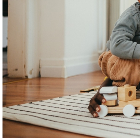
Atlético-MG