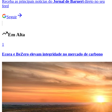
Receba as principais notícias do
Jornal de Barueri
direto no seu
feed
Seguir
Em Alta
1
Ecora e BeZero elevam integridade no mercado de carbono
Flamengo