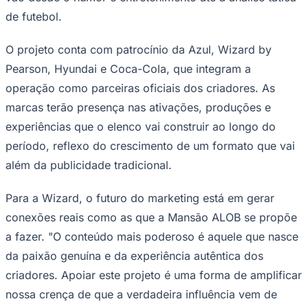
O projeto conta com patrocínio da Azul, Wizard by
Pearson, Hyundai e Coca-Cola, que integram a
operação como parceiras oficiais dos criadores. As
Juventude
marcas terão presença nas ativações, produções e
experiências que o elenco vai construir ao longo do
período, reflexo do crescimento de um formato que vai
além da publicidade tradicional.
Para a Wizard, o futuro do marketing está em gerar
conexões reais como as que a Mansão ALOB se propõe
a fazer. "O conteúdo mais poderoso é aquele que nasce
da paixão genuína e da experiência autêntica dos
criadores. Apoiar este projeto é uma forma de amplificar
nossa crença de que a verdadeira influência vem de
histórias contadas de pessoa para pessoa, conectando
as marcas à jornada do torcedor de forma muito mais