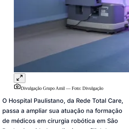
Rocha
Francisco Morato
Taboão da Serra
Embu das Artes
São Roque
Para Sua Empresa
Anuncie Regional
Guia de Empresas
Vagas na Região
Novo
Hub de Negócios
Guia Comercial
Selo Verificado
Portal Educacional
Agenda de Vestibulares
Vagas de Emprego
Concursos
Panorama Econômico
Panorama Econômico
Divulgação Grupo Amil
—
Foto:
Divulgação
Para Sua Empresa
O Hospital Paulistano, da Rede Total Care,
Anuncie no Portal
passa a ampliar sua atuação na formação
Verificar Empresa
Novo
Anunciar Vagas
Novo
de médicos em cirurgia robótica em São
Publicidade Legal