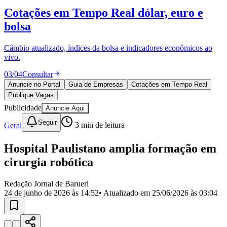
Divulgar Vagas
Novo
Cotações em Tempo Real
dólar, euro e
Publicidade Legal
bolsa
Política
Eleições
Esportes
Câmbio atualizado, índices da bolsa e indicadores econômicos ao
Saúde
vivo.
Segurança
03
/
04
Consultar
Cultura
Meio Ambiente
Anuncie no Portal
Guia de Empresas
Cotações em Tempo Real
Obras
Publique Vagas
Educação
Publicidade
Anuncie Aqui
Bairros de Barueri
Seguir
Geral
3
min de leitura
Selecione sua região
Para notícias da sua região
Hospital Paulistano amplia formação em
cirurgia robótica
Aldeia
Aldeia da Serra
Aldeia de Barueri
Alphaville
Bairro
Jubran
Belval
Bethaville
Boa
Redação Jornal de Barueri
Vista
Califórnia
Carapicuíba
Centro
Chácaras Marco
Cidades da
24 de junho de 2026 às 14:52
• Atualizado em
25/06/2026 às 03:04
Região
Cotia
Cruz Preta
Engenho Novo
Fazenda
Militar
Itapevi
Jandira
Jardim Audir
Jardim Belval
Jardim
Califórnia
Jardim dos Altos
Jardim dos Camargos
Jardim
Esperança
Jardim Graziela
Jardim Iracema
Jardim Itaquiti
Jardim