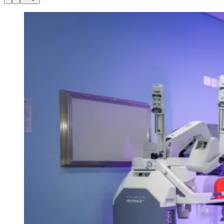
Julio
Jardim Líbano
Jardim Maria Cristina
Jardim Maria Helena
Jardim
Mutinga
Jardim Paraíso
Jardim Paulista
Jardim Reginalice
Jardim São
Luís
Jardim São Pedro
Jardim São Silvestre
Jardim Silveira
Jardim
Tupã
Jardim Tupanci
Mutinga
Nova Aldeinha
Osasco
Parque dos
Camargos
Parque Imperial
Parque Santa Luzia
Parque Viana
Pirapora
do Bom Jesus
Recanto Phrynéa
Santana de
Parnaíba
Silveira
Tamboré
Vale do Sol
Vila Barros
Vila Boa Vista
Vila
do Conde
Vila Engenho Novo
Vila Márcia
Vila Nossa Sra. da
Escada
Vila Porto
Votupoca
Para Sua Empresa
Anuncie no Portal
Guia de Empresas
Divulgar Vagas
Novo
Publicidade Legal
Negócios Regionais
Turismo
Segurança Regional
Hospitais Estaduais
Parques & Represas
Cidades da Região
Santana de Parnaíba
Osasco
Carapicuíba
Jandira
Itapevi
Cotia
Pirapora
do Bom Jesus
Araçariguama
Cajamar
Caieiras
Franco da