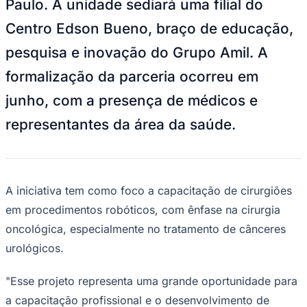
Paulo. A unidade sediará uma filial do
NBA
NFL
Centro Edson Bueno, braço de educação,
Fórmula 1
UFC
pesquisa e inovação do Grupo Amil. A
Tênis (ATP)
MLB
formalização da parceria ocorreu em
NHL
Atletismo
junho, com a presença de médicos e
Vôlei
NBB
representantes da área da saúde.
Competições de Futebol
Brasileirão Série A
Brasileirão Série B
Paulistão
A iniciativa tem como foco a capacitação de cirurgiões
Copa do Brasil
em procedimentos robóticos, com ênfase na cirurgia
Libertadores
Sul-Americana
oncológica, especialmente no tratamento de cânceres
Copa América
urológicos.
Champions League
Premier League
La Liga
"Esse projeto representa uma grande oportunidade para
Bundesliga
Mundial 2026
a capacitação profissional e o desenvolvimento de