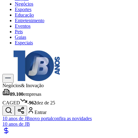
Negócios
Esportes
Educação
Entretenimento
Eventos
Pets
Guias
Especiais
Explore Tudo
Últimas Notícias
Previsão do Tempo
Trânsito e Rotas
Dia a Dia & Lazer
Negócios
& Inovação
Transportes
89.100
empresas
Gastronomia
Cinema & Shows
CAGED
-962
dez de 25
Jogos
Novo
Entrar
Para Sua Empresa
10 anos de JB
novo portal
confira as novidades
10 anos de JB
Anuncie no Portal
Cadastrar Empresa