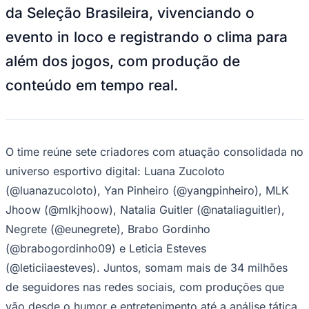
evento in loco e registrando o clima para
Sport
além dos jogos, com produção de
conteúdo em tempo real.
O time reúne sete criadores com atuação consolidada no
universo esportivo digital: Luana Zucoloto
(@luanazucoloto), Yan Pinheiro (@yangpinheiro), MLK
Jhoow (@mlkjhoow), Natalia Guitler (@nataliaguitler),
Negrete (@eunegrete), Brabo Gordinho
(@brabogordinho09) e Leticia Esteves
(@leticiiaesteves). Juntos, somam mais de 34 milhões
de seguidores nas redes sociais, com produções que
vão desde o humor e entretenimento até a análise tática
de futebol.