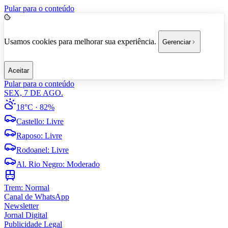
Pular para o conteúdo
Usamos cookies para melhorar sua experiência.
Gerenciar
Aceitar
Pular para o conteúdo
SEX, 7 DE AGO.
18°C
· 82%
Castello
:
Livre
Raposo
:
Livre
Rodoanel
:
Livre
Al. Rio Negro
:
Moderado
Trem:
Normal
Canal de WhatsApp
Newsletter
Jornal Digital
Publicidade Legal