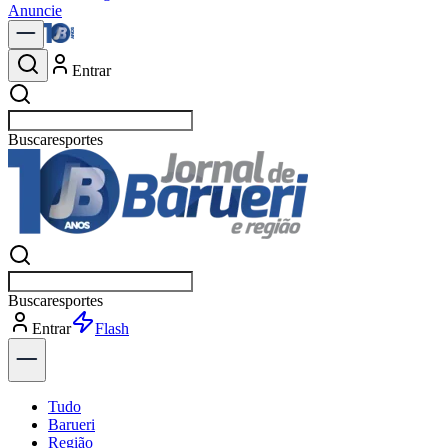
Anuncie
Entrar
Buscar
pol
Buscar
pol
Entrar
Explorar
Tudo
Barueri
Região