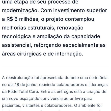
uma etapa de seu processo de
NBA
NFL
modernização. Com investimento superior
Fórmula 1
UFC
a R$ 6 milhões, o projeto contemplou
Tênis (ATP)
MLB
melhorias estruturais, renovação
NHL
Atletismo
tecnológica e ampliação da capacidade
Vôlei
NBB
assistencial, reforçando especialmente as
Competições de Futebol
áreas cirúrgicas e de internação.
Brasileirão Série A
Brasileirão Série B
Paulistão
Copa do Brasil
Libertadores
A reestruturação foi apresentada durante uma cerimônia
Sul-Americana
no dia 18 de junho, reunindo colaboradores e lideranças
Copa América
Champions League
da Rede Total Care. Entre as entregas está a criação de
Premier League
um novo espaço de convivência ao ar livre para
La Liga
Bundesliga
pacientes, visitantes e colaboradores. O ambiente foi
Mundial 2026