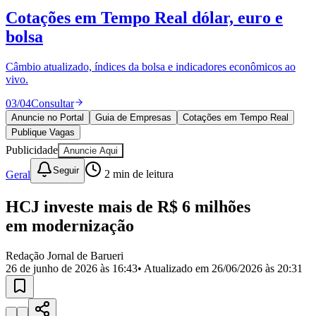
Divulgar Vagas
Novo
Cotações em Tempo Real
dólar, euro e
Publicidade Legal
bolsa
Política
Eleições
Esportes
Câmbio atualizado, índices da bolsa e indicadores econômicos ao
Saúde
vivo.
Segurança
03
/
04
Consultar
Cultura
Meio Ambiente
Anuncie no Portal
Guia de Empresas
Cotações em Tempo Real
Obras
Publique Vagas
Educação
Publicidade
Anuncie Aqui
Bairros de Barueri
Seguir
Geral
2
min de leitura
Selecione sua região
Para notícias da sua região
HCJ investe mais de R$ 6 milhões
em modernização
Aldeia
Aldeia da Serra
Aldeia de Barueri
Alphaville
Bairro
Jubran
Belval
Bethaville
Boa
Redação Jornal de Barueri
Vista
Califórnia
Carapicuíba
Centro
Chácaras Marco
Cidades da
26 de junho de 2026 às 16:43
• Atualizado em
26/06/2026 às 20:31
Região
Cotia
Cruz Preta
Engenho Novo
Fazenda
Militar
Itapevi
Jandira
Jardim Audir
Jardim Belval
Jardim
Califórnia
Jardim dos Altos
Jardim dos Camargos
Jardim
Esperança
Jardim Graziela
Jardim Iracema
Jardim Itaquiti
Jardim