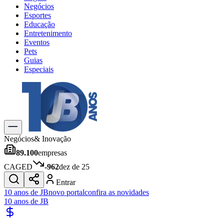
Negócios
Esportes
Educação
Entretenimento
Eventos
Pets
Guias
Especiais
Explore Tudo
Últimas Notícias
Previsão do Tempo
Trânsito e Rotas
Dia a Dia & Lazer
Negócios
& Inovação
Transportes
89.100
empresas
Gastronomia
Cinema & Shows
CAGED
-962
dez de 25
Jogos
Novo
Entrar
Para Sua Empresa
10 anos de JB
novo portal
confira as novidades
10 anos de JB
Anuncie no Portal
Cadastrar Empresa