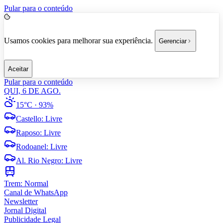
Pular para o conteúdo
Usamos cookies para melhorar sua experiência.
Gerenciar
Aceitar
Pular para o conteúdo
QUI, 6 DE AGO.
15°C
· 93%
Castello
:
Livre
Raposo
:
Livre
Rodoanel
:
Livre
Al. Rio Negro
:
Livre
Trem:
Normal
Canal de WhatsApp
Newsletter
Jornal Digital
Publicidade Legal