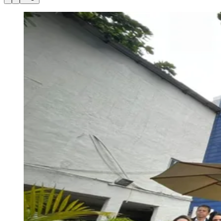
Julio
Jardim Líbano
Jardim Maria Cristina
Jardim Maria Helena
Jardim
Mutinga
Jardim Paraíso
Jardim Paulista
Jardim Reginalice
Jardim São
Luís
Jardim São Pedro
Jardim São Silvestre
Jardim Silveira
Jardim
Tupã
Jardim Tupanci
Mutinga
Nova Aldeinha
Osasco
Parque dos
Camargos
Parque Imperial
Parque Santa Luzia
Parque Viana
Pirapora
do Bom Jesus
Recanto Phrynéa
Santana de
Parnaíba
Silveira
Tamboré
Vale do Sol
Vila Barros
Vila Boa Vista
Vila
do Conde
Vila Engenho Novo
Vila Márcia
Vila Nossa Sra. da
Escada
Vila Porto
Votupoca
Para Sua Empresa
Anuncie no Portal
Guia de Empresas
Divulgar Vagas
Novo
Publicidade Legal
Negócios Regionais
Turismo
Segurança Regional
Hospitais Estaduais
Parques & Represas
Cidades da Região
Santana de Parnaíba
Osasco
Carapicuíba
Jandira
Itapevi
Cotia
Pirapora
do Bom Jesus
Araçariguama
Cajamar
Caieiras
Franco da