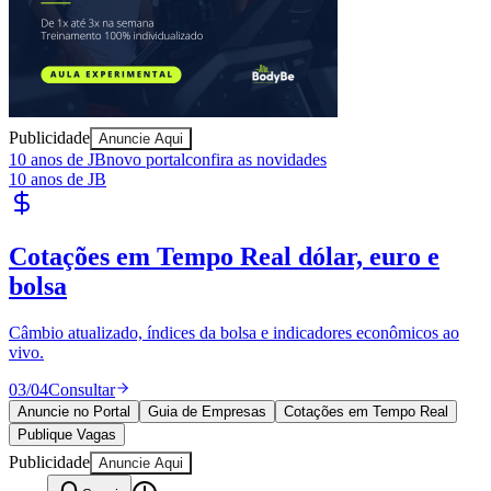
Publicidade
Anuncie Aqui
10 anos de JB
novo portal
confira as novidades
10 anos de JB
Publique Vagas
encontre talentos
Athletico-PR
Publique vagas e encontre os melhores profissionais da região.
04
/
04
Publicar
Anuncie no Portal
Guia de Empresas
Cotações em Tempo Real
Publique Vagas
Publicidade
Anuncie Aqui
Seguir
Geral
1
min de leitura