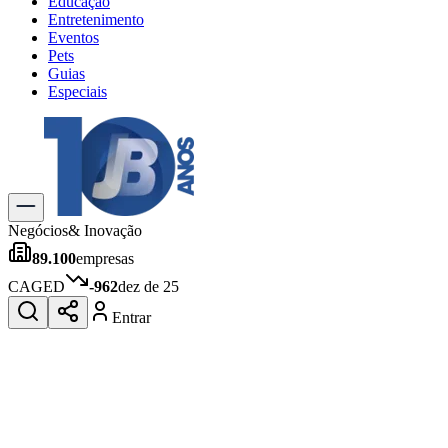
Educação
Entretenimento
Eventos
Pets
Guias
Especiais
Explore Tudo
Últimas Notícias
Previsão do Tempo
Trânsito e Rotas
Dia a Dia & Lazer
Negócios
& Inovação
Transportes
89.100
empresas
Gastronomia
Cinema & Shows
CAGED
-962
dez de 25
Jogos
Novo
Entrar
Para Sua Empresa
Anuncie no Portal
Cadastrar Empresa
Divulgar Vagas
Novo
Publicidade Legal