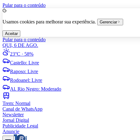
Pular para o conteúdo
Usamos cookies para melhorar sua experiência.
Gerenciar
Aceitar
Pular para o conteúdo
QUI, 6 DE AGO.
23°C
· 58%
Castello
:
Livre
Raposo
:
Livre
Rodoanel
:
Livre
Al. Rio Negro
:
Moderado
Trem:
Normal
Canal de WhatsApp
Newsletter
Jornal Digital
Publicidade Legal
Anuncie