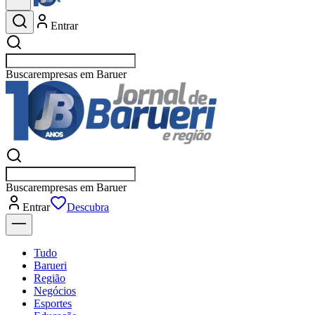
Entrar
Buscar
empresas em Barueri
Buscar
empresas em Barueri
Entrar
Flash
Tudo
Barueri
Região
Negócios
Esportes