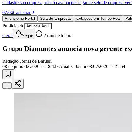
Cadastre sua empresa, receba avaliações e ganhe selo de empresa veri
Copa do Brasil
Libertadores
02
/
04
Cadastrar
Sul-Americana
Anuncie no Portal
Guia de Empresas
Cotações em Tempo Real
Pub
Copa América
Champions League
Publicidade
Anuncie Aqui
Premier League
La Liga
Geral
2
min de leitura
Seguir
Bundesliga
Mundial 2026
Grupo Diamantes anuncia nova gerente ex
Times - Ir direto
Redação Jornal de Barueri
08 de julho de 2026 às 18:43
• Atualizado em
08/07/2026 às 21:54