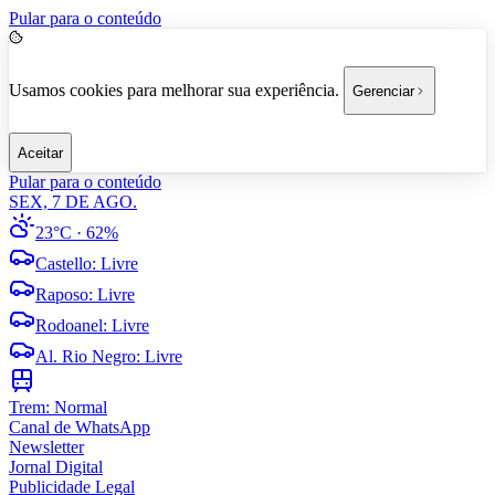
Pular para o conteúdo
Usamos cookies para melhorar sua experiência.
Gerenciar
Aceitar
Pular para o conteúdo
SEX, 7 DE AGO.
23°C
· 62%
Castello
:
Livre
Raposo
:
Livre
Rodoanel
:
Livre
Al. Rio Negro
:
Livre
Trem:
Normal
Canal de WhatsApp
Newsletter
Jornal Digital
Publicidade Legal