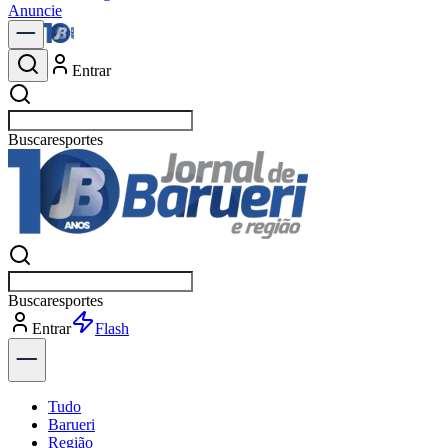
Anuncie
Entrar
Buscar
política
Buscar
política
Entrar
Explorar
Tudo
Barueri
Região