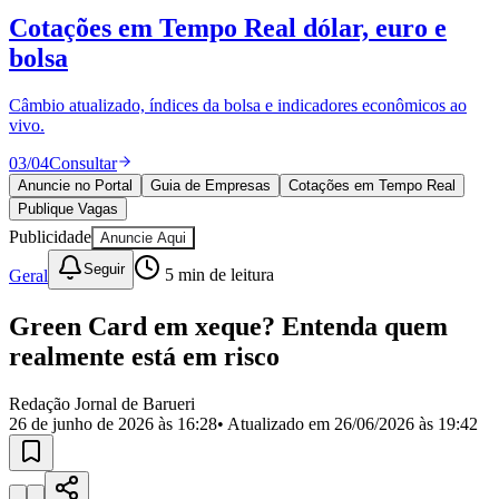
Divulgar Vagas
Novo
Cotações em Tempo Real
dólar, euro e
Publicidade Legal
bolsa
Política
Eleições
Esportes
Câmbio atualizado, índices da bolsa e indicadores econômicos ao
Saúde
vivo.
Segurança
03
/
04
Consultar
Cultura
Meio Ambiente
Anuncie no Portal
Guia de Empresas
Cotações em Tempo Real
Obras
Publique Vagas
Educação
Publicidade
Anuncie Aqui
Bairros de Barueri
Seguir
Geral
5
min de leitura
Selecione sua região
Para notícias da sua região
Green Card em xeque? Entenda quem
realmente está em risco
Aldeia
Aldeia da Serra
Aldeia de Barueri
Alphaville
Bairro
Jubran
Belval
Bethaville
Boa
Redação Jornal de Barueri
Vista
Califórnia
Carapicuíba
Centro
Chácaras Marco
Cidades da
26 de junho de 2026 às 16:28
• Atualizado em
26/06/2026 às 19:42
Região
Cotia
Cruz Preta
Engenho Novo
Fazenda
Militar
Itapevi
Jandira
Jardim Audir
Jardim Belval
Jardim
Califórnia
Jardim dos Altos
Jardim dos Camargos
Jardim
Esperança
Jardim Graziela
Jardim Iracema
Jardim Itaquiti
Jardim