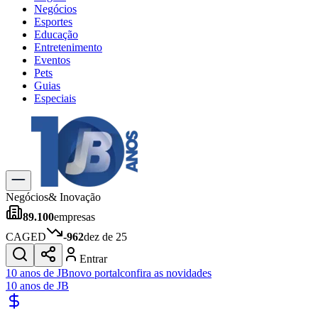
Negócios
Esportes
Educação
Entretenimento
Eventos
Pets
Guias
Especiais
Explore Tudo
Últimas Notícias
Previsão do Tempo
Trânsito e Rotas
Dia a Dia & Lazer
Negócios
& Inovação
Transportes
89.100
empresas
Gastronomia
Cinema & Shows
CAGED
-962
dez de 25
Jogos
Novo
Entrar
Para Sua Empresa
10 anos de JB
novo portal
confira as novidades
10 anos de JB
Anuncie no Portal
Cadastrar Empresa