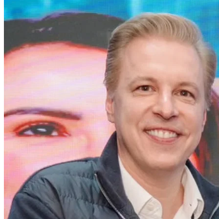
Atlético-MG