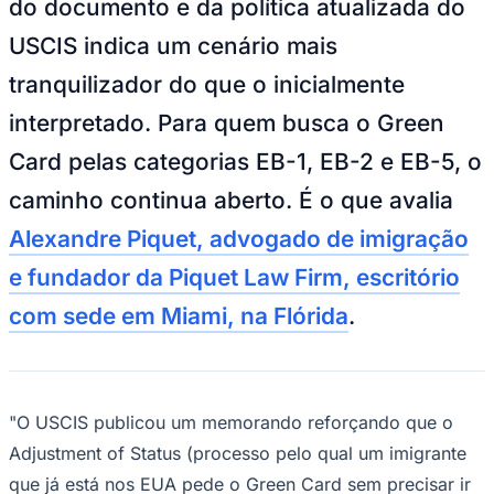
do documento e da política atualizada do
NBA
NFL
USCIS indica um cenário mais
Fórmula 1
UFC
tranquilizador do que o inicialmente
Tênis (ATP)
MLB
interpretado. Para quem busca o Green
NHL
Atletismo
Card pelas categorias EB-1, EB-2 e EB-5, o
Vôlei
NBB
caminho continua aberto. É o que avalia
Competições de Futebol
Alexandre Piquet, advogado de imigração
Brasileirão Série A
e fundador da Piquet Law Firm, escritório
Brasileirão Série B
Paulistão
com sede em Miami, na Flórida
.
Copa do Brasil
Libertadores
Sul-Americana
Copa América
Champions League
"O USCIS publicou um memorando reforçando que o
Premier League
La Liga
Adjustment of Status (processo pelo qual um imigrante
Bundesliga
Mundial 2026
que já está nos EUA pede o Green Card sem precisar ir