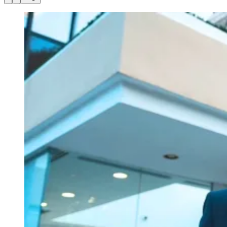
Julio
Jardim Líbano
Jardim Maria Cristina
Jardim Maria Helena
Jardim
Mutinga
Jardim Paraíso
Jardim Paulista
Jardim Reginalice
Jardim São
Luís
Jardim São Pedro
Jardim São Silvestre
Jardim Silveira
Jardim
Tupã
Jardim Tupanci
Mutinga
Nova Aldeinha
Osasco
Parque dos
Camargos
Parque Imperial
Parque Santa Luzia
Parque Viana
Pirapora
do Bom Jesus
Recanto Phrynéa
Santana de
Parnaíba
Silveira
Tamboré
Vale do Sol
Vila Barros
Vila Boa Vista
Vila
do Conde
Vila Engenho Novo
Vila Márcia
Vila Nossa Sra. da
Escada
Vila Porto
Votupoca
Para Sua Empresa
Anuncie no Portal
Guia de Empresas
Divulgar Vagas
Novo
Publicidade Legal
Negócios Regionais
Turismo
Segurança Regional
Hospitais Estaduais
Parques & Represas
Cidades da Região
Santana de Parnaíba
Osasco
Carapicuíba
Jandira
Itapevi
Cotia
Pirapora
do Bom Jesus
Araçariguama
Cajamar
Caieiras
Franco da