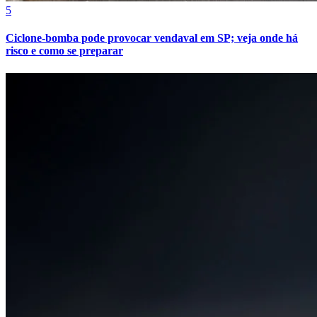
5
Ciclone-bomba pode provocar vendaval em SP; veja onde há
risco e como se preparar
Vitória