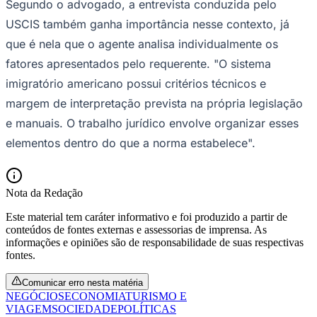
Segundo o advogado, a entrevista conduzida pelo
USCIS também ganha importância nesse contexto, já
que é nela que o agente analisa individualmente os
fatores apresentados pelo requerente. "O sistema
Vasco
imigratório americano possui critérios técnicos e
margem de interpretação prevista na própria legislação
e manuais. O trabalho jurídico envolve organizar esses
elementos dentro do que a norma estabelece".
Nota da Redação
Este material tem caráter informativo e foi produzido a partir de
conteúdos de fontes externas e assessorias de imprensa. As
informações e opiniões são de responsabilidade de suas respectivas
fontes.
Comunicar erro nesta matéria
NEGÓCIOS
ECONOMIA
TURISMO E
VIAGEM
SOCIEDADE
POLÍTICAS