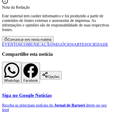
Nota da Redação
Este material tem caráter informativo e foi produzido a partir de
conteúdos de fontes externas e assessorias de imprensa. As
informações e opiniões são de responsabilidade de suas respectivas
fontes.
Comunicar erro nesta matéria
EVENTOS
COMUNICAÇÃO
NEGÓCIOS
ARTE
SOCIEDADE
Compartilhe esta notícia
Opções
Santos
WhatsApp
Facebook
Siga no
Google Notícias
Receba as principais notícias do
Jornal de Barueri
direto no seu
feed