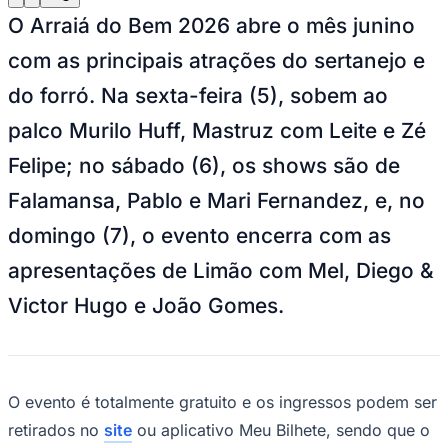
Julio
Jardim Líbano
Jardim Maria Cristina
Jardim Maria Helena
Jardim
O Arraiá do Bem 2026 abre o mês junino
Mutinga
Jardim Paraíso
Jardim Paulista
Jardim Reginalice
Jardim São
Luís
Jardim São Pedro
Jardim São Silvestre
Jardim Silveira
Jardim
com as principais atrações do sertanejo e
Tupã
Jardim Tupanci
Mutinga
Nova Aldeinha
Osasco
Parque dos
Camargos
Parque Imperial
Parque Santa Luzia
Parque Viana
Pirapora
do forró. Na sexta-feira (5), sobem ao
do Bom Jesus
Recanto Phrynéa
Santana de
Parnaíba
Silveira
Tamboré
Vale do Sol
Vila Barros
Vila Boa Vista
Vila
palco Murilo Huff, Mastruz com Leite e Zé
do Conde
Vila Engenho Novo
Vila Márcia
Vila Nossa Sra. da
Escada
Vila Porto
Votupoca
Felipe; no sábado (6), os shows são de
Para Sua Empresa
Falamansa, Pablo e Mari Fernandez, e, no
Anuncie no Portal
Guia de Empresas
domingo (7), o evento encerra com as
Divulgar Vagas
Novo
Publicidade Legal
apresentações de Limão com Mel, Diego &
Negócios Regionais
Victor Hugo e João Gomes.
Turismo
Segurança Regional
Hospitais Estaduais
Parques & Represas
Cidades da Região
O evento é totalmente gratuito e os ingressos podem ser
Santana de Parnaíba
Osasco
Carapicuíba
Jandira
Itapevi
Cotia
Pirapora
retirados no
site
ou aplicativo Meu Bilhete, sendo que o
do Bom Jesus
Araçariguama
Cajamar
Caieiras
Franco da