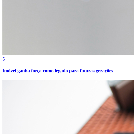
5
Imóvel ganha força como legado para futuras gerações
Atlético-MG