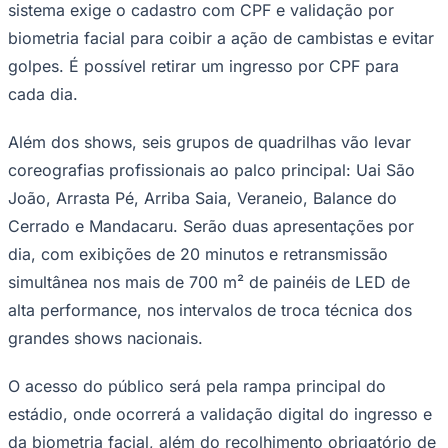
Rocha
Francisco Morato
Taboão da Serra
Embu das Artes
São Roque
sistema exige o cadastro com CPF e validação por
Para Sua Empresa
biometria facial para coibir a ação de cambistas e evitar
Anuncie Regional
golpes. É possível retirar um ingresso por CPF para
Guia de Empresas
Vagas na Região
Novo
cada dia.
Hub de Negócios
Além dos shows, seis grupos de quadrilhas vão levar
Guia Comercial
Selo Verificado
coreografias profissionais ao palco principal: Uai São
Portal Educacional
Agenda de Vestibulares
João, Arrasta Pé, Arriba Saia, Veraneio, Balance do
Vagas de Emprego
Cerrado e Mandacaru. Serão duas apresentações por
Concursos
dia, com exibições de 20 minutos e retransmissão
Panorama Econômico
simultânea nos mais de 700 m² de painéis de LED de
Panorama Econômico
alta performance, nos intervalos de troca técnica dos
Para Sua Empresa
grandes shows nacionais.
Anuncie no Portal
O acesso do público será pela rampa principal do
Verificar Empresa
Novo
Anunciar Vagas
Novo
estádio, onde ocorrerá a validação digital do ingresso e
Publicidade Legal
da biometria facial, além do recolhimento obrigatório de