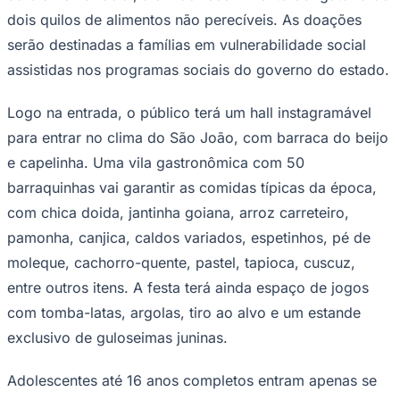
NBA
dois quilos de alimentos não perecíveis. As doações
NFL
Fórmula 1
serão destinadas a famílias em vulnerabilidade social
UFC
assistidas nos programas sociais do governo do estado.
Tênis (ATP)
MLB
NHL
Logo na entrada, o público terá um hall instagramável
Atletismo
Vôlei
para entrar no clima do São João, com barraca do beijo
NBB
e capelinha. Uma vila gastronômica com 50
Competições de Futebol
barraquinhas vai garantir as comidas típicas da época,
com chica doida, jantinha goiana, arroz carreteiro,
Brasileirão Série A
Brasileirão Série B
pamonha, canjica, caldos variados, espetinhos, pé de
Paulistão
Copa do Brasil
moleque, cachorro-quente, pastel, tapioca, cuscuz,
Libertadores
entre outros itens. A festa terá ainda espaço de jogos
Sul-Americana
Copa América
com tomba-latas, argolas, tiro ao alvo e um estande
Champions League
exclusivo de guloseimas juninas.
Premier League
La Liga
Bundesliga
Adolescentes até 16 anos completos entram apenas se
Mundial 2026