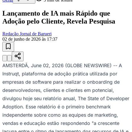
Lançamento de IA mais Rápido que
Adoção pelo Cliente, Revela Pesquisa
Redação Jornal de Barueri
02 de junho de 2026 às 17:37
AMSTERDÃ, June 02, 2026 (GLOBE NEWSWIRE) -- A
Instruqt, plataforma de adoção prática utilizada por
empresas de software para realizar o onboarding de
desenvolvedores, clientes e clientes em potencial,
divulgou hoje seu relatório anual,
The State of Developer
Bragantino
Adoption
. Esse relatório é o primeiro benchmark
independente sobre como as equipes de marketing,
vendas e educação estão respondendo "a crescente
lacuna entre o ritmo de lançamento dos recursos de IA e
a velocidade com que os clientes conseguem adotá-