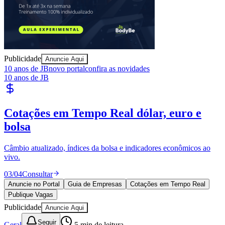
Publicidade
Anuncie Aqui
10 anos de JB
novo portal
confira as novidades
10 anos de JB
Publique Vagas
encontre talentos
Athletico-PR
Publique vagas e encontre os melhores profissionais da região.
04
/
04
Publicar
Anuncie no Portal
Guia de Empresas
Cotações em Tempo Real
Publique Vagas
Publicidade
Anuncie Aqui
Seguir
Geral
5
min de leitura