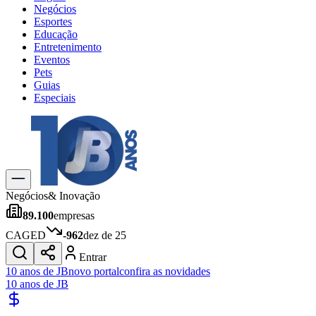
Negócios
Esportes
Educação
Entretenimento
Eventos
Pets
Guias
Especiais
Explore Tudo
Últimas Notícias
Previsão do Tempo
Trânsito e Rotas
Dia a Dia & Lazer
Negócios
& Inovação
Transportes
89.100
empresas
Gastronomia
Cinema & Shows
CAGED
-962
dez de 25
Jogos
Novo
Entrar
Para Sua Empresa
10 anos de JB
novo portal
confira as novidades
10 anos de JB
Anuncie no Portal
Cadastrar Empresa