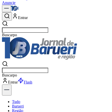
Anuncie
Entrar
Buscar
not
Buscar
not
Entrar
Explorar
Tudo
Barueri
Região