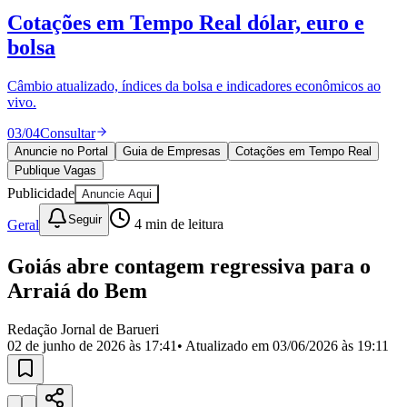
Divulgar Vagas
Novo
Cotações em Tempo Real
dólar, euro e
Publicidade Legal
bolsa
Política
Eleições
Esportes
Câmbio atualizado, índices da bolsa e indicadores econômicos ao
Saúde
vivo.
Segurança
03
/
04
Consultar
Cultura
Meio Ambiente
Anuncie no Portal
Guia de Empresas
Cotações em Tempo Real
Obras
Publique Vagas
Educação
Publicidade
Anuncie Aqui
Bairros de Barueri
Seguir
Geral
4
min de leitura
Selecione sua região
Para notícias da sua região
Goiás abre contagem regressiva para o
Arraiá do Bem
Aldeia
Aldeia da Serra
Aldeia de Barueri
Alphaville
Bairro
Jubran
Belval
Bethaville
Boa
Redação Jornal de Barueri
Vista
Califórnia
Carapicuíba
Centro
Chácaras Marco
Cidades da
02 de junho de 2026 às 17:41
• Atualizado em
03/06/2026 às 19:11
Região
Cotia
Cruz Preta
Engenho Novo
Fazenda
Militar
Itapevi
Jandira
Jardim Audir
Jardim Belval
Jardim
Califórnia
Jardim dos Altos
Jardim dos Camargos
Jardim
Esperança
Jardim Graziela
Jardim Iracema
Jardim Itaquiti
Jardim