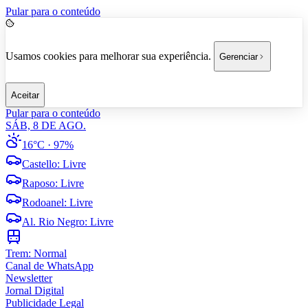
Pular para o conteúdo
Usamos cookies para melhorar sua experiência.
Gerenciar
Aceitar
Pular para o conteúdo
SÁB, 8 DE AGO.
16°C
· 97%
Castello
:
Livre
Raposo
:
Livre
Rodoanel
:
Livre
Al. Rio Negro
:
Livre
Trem:
Normal
Canal de WhatsApp
Newsletter
Jornal Digital
Publicidade Legal