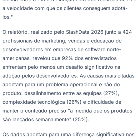
los."
O relatório, realizado pelo SlashData 2026 junto a 424
profissionais de marketing, vendas e educação de
desenvolvedores em empresas de software norte-
americanas, revelou que 92% dos entrevistados
enfrentam pelo menos um desafio significativo na
adoção pelos desenvolvedores. As causas mais citadas
apontam para um problema operacional e não do
produto: desalinhamento entre as equipes (27%),
complexidade tecnológica (26%) e dificuldade de
manter o conteúdo preciso "a medida que os produtos
são lançados semanalmente" (25%).
Vitória
Os dados apontam para uma diferença significativa nos
resultados das organizações que usam experiências
práticas de aprendizagem. As organizações que usam