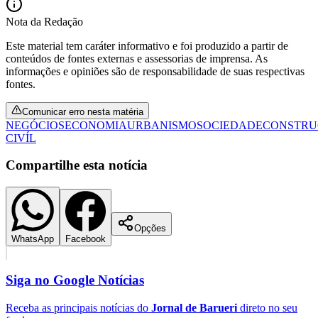
Fluminense
Nota da Redação
Este material tem caráter informativo e foi produzido a partir de
conteúdos de fontes externas e assessorias de imprensa. As
informações e opiniões são de responsabilidade de suas respectivas
fontes.
Comunicar erro nesta matéria
NEGÓCIOS
ECONOMIA
URBANISMO
SOCIEDADE
CONSTR
CIVÍL
Compartilhe esta notícia
Opções
WhatsApp
Facebook
Siga no
Google Notícias
Receba as principais notícias do
Jornal de Barueri
direto no seu