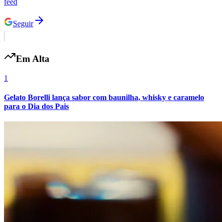
feed
Seguir
Vasco
Em Alta
1
Gelato Borelli lança sabor com baunilha, whisky e caramelo
para o Dia dos Pais