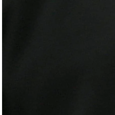
Atlético-MG