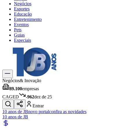
Negócios
Esportes
Educação
Entretenimento
Eventos
Pets
Guias
Especiais
Explore Tudo
Últimas Notícias
Previsão do Tempo
Trânsito e Rotas
Dia a Dia & Lazer
Negócios
& Inovação
Transportes
89.100
empresas
Gastronomia
Cinema & Shows
CAGED
-962
dez de 25
Jogos
Novo
Entrar
Para Sua Empresa
10 anos de JB
novo portal
confira as novidades
10 anos de JB
Anuncie no Portal
Cadastrar Empresa