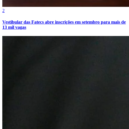
2
Vestibular das Fatecs abre inscrições em setembro para mais de
13 mil vagas
Grêmio