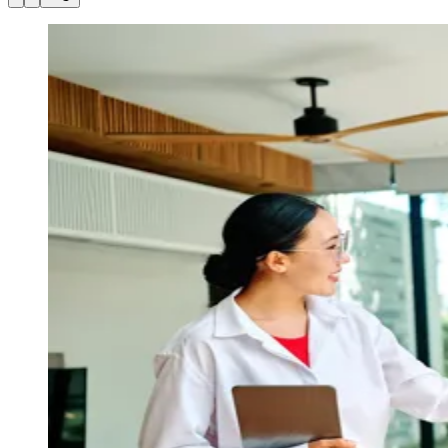
Julio
Jardim Líbano
Jardim Maria Cristina
Jardim Maria Helena
Jardim
Mutinga
Jardim Paraíso
Jardim Paulista
Jardim Reginalice
Jardim São
Luís
Jardim São Pedro
Jardim São Silvestre
Jardim Silveira
Jardim
Tupã
Jardim Tupanci
Mutinga
Nova Aldeinha
Osasco
Parque dos
Camargos
Parque Imperial
Parque Santa Luzia
Parque Viana
Pirapora
do Bom Jesus
Recanto Phrynéa
Santana de
Parnaíba
Silveira
Tamboré
Vale do Sol
Vila Barros
Vila Boa Vista
Vila
do Conde
Vila Engenho Novo
Vila Márcia
Vila Nossa Sra. da
Escada
Vila Porto
Votupoca
Para Sua Empresa
Anuncie no Portal
Guia de Empresas
Divulgar Vagas
Novo
Publicidade Legal
Negócios Regionais
Turismo
Segurança Regional
Hospitais Estaduais
Parques & Represas
Cidades da Região
Santana de Parnaíba
Osasco
Carapicuíba
Jandira
Itapevi
Cotia
Pirapora
do Bom Jesus
Araçariguama
Cajamar
Caieiras
Franco da