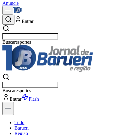
Anuncie
Entrar
Buscar
política
Buscar
política
Entrar
Explorar
Tudo
Barueri
Região