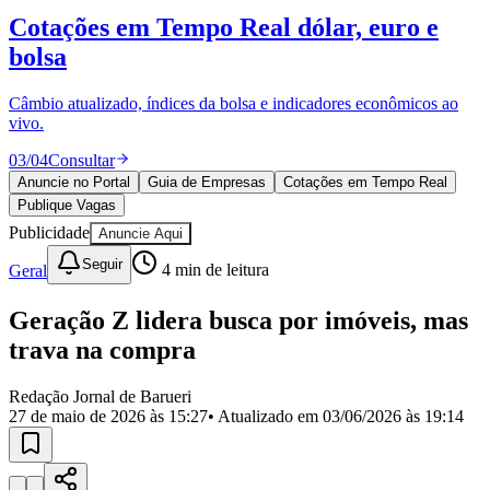
Divulgar Vagas
Novo
Cotações em Tempo Real
dólar, euro e
Publicidade Legal
bolsa
Política
Eleições
Esportes
Câmbio atualizado, índices da bolsa e indicadores econômicos ao
Saúde
vivo.
Segurança
03
/
04
Consultar
Cultura
Meio Ambiente
Anuncie no Portal
Guia de Empresas
Cotações em Tempo Real
Obras
Publique Vagas
Educação
Publicidade
Anuncie Aqui
Bairros de Barueri
Seguir
Geral
4
min de leitura
Selecione sua região
Para notícias da sua região
Geração Z lidera busca por imóveis, mas
trava na compra
Aldeia
Aldeia da Serra
Aldeia de Barueri
Alphaville
Bairro
Jubran
Belval
Bethaville
Boa
Redação Jornal de Barueri
Vista
Califórnia
Carapicuíba
Centro
Chácaras Marco
Cidades da
27 de maio de 2026 às 15:27
• Atualizado em
03/06/2026 às 19:14
Região
Cotia
Cruz Preta
Engenho Novo
Fazenda
Militar
Itapevi
Jandira
Jardim Audir
Jardim Belval
Jardim
Califórnia
Jardim dos Altos
Jardim dos Camargos
Jardim
Esperança
Jardim Graziela
Jardim Iracema
Jardim Itaquiti
Jardim