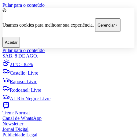
Pular para o conteúdo
Usamos cookies para melhorar sua experiência.
Gerenciar
Aceitar
Pular para o conteúdo
SÁB, 8 DE AGO.
21°C
· 82%
Castello
:
Livre
Raposo
:
Livre
Rodoanel
:
Livre
Al. Rio Negro
:
Livre
Trem:
Normal
Canal de WhatsApp
Newsletter
Jornal Digital
Publicidade Legal