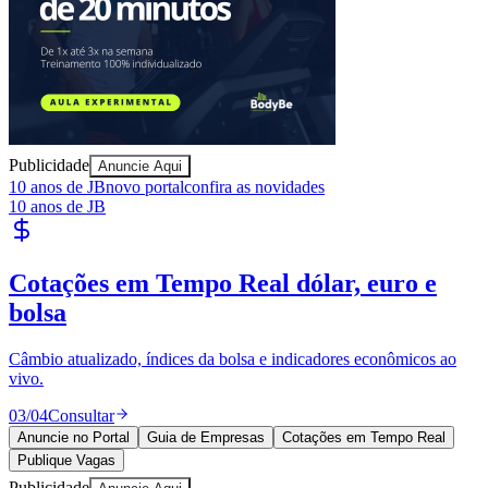
Juventude
Publicidade
Anuncie Aqui
10 anos de JB
novo portal
confira as novidades
10 anos de JB
Cotações em Tempo Real
dólar, euro e
bolsa
Câmbio atualizado, índices da bolsa e indicadores econômicos ao
vivo.
03
/
04
Consultar
Anuncie no Portal
Guia de Empresas
Cotações em Tempo Real
Publique Vagas
Publicidade