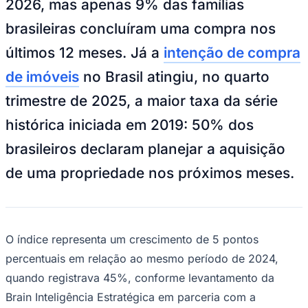
2026, mas apenas 9% das famílias
NBA
NFL
brasileiras concluíram uma compra nos
Fórmula 1
UFC
últimos 12 meses. Já a
intenção de compra
Tênis (ATP)
MLB
de imóveis
no Brasil atingiu, no quarto
NHL
Atletismo
trimestre de 2025, a maior taxa da série
Vôlei
NBB
histórica iniciada em 2019: 50% dos
Competições de Futebol
brasileiros declaram planejar a aquisição
Brasileirão Série A
de uma propriedade nos próximos meses.
Brasileirão Série B
Paulistão
Copa do Brasil
Libertadores
Sul-Americana
Copa América
O índice representa um crescimento de 5 pontos
Champions League
percentuais em relação ao mesmo período de 2024,
Premier League
La Liga
quando registrava 45%, conforme levantamento da
Bundesliga
Brain Inteligência Estratégica em parceria com a
Mundial 2026