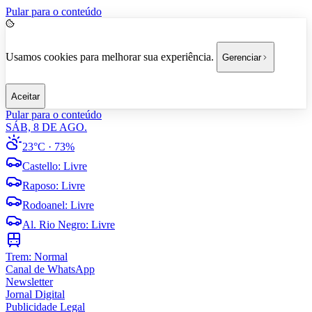
Pular para o conteúdo
Usamos cookies para melhorar sua experiência.
Gerenciar
Aceitar
Pular para o conteúdo
SÁB, 8 DE AGO.
23°C
· 73%
Castello
:
Livre
Raposo
:
Livre
Rodoanel
:
Livre
Al. Rio Negro
:
Livre
Trem:
Normal
Canal de WhatsApp
Newsletter
Jornal Digital
Publicidade Legal