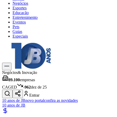
Negócios
Esportes
Educação
Entretenimento
Eventos
Pets
Guias
Especiais
Explore Tudo
Últimas Notícias
Previsão do Tempo
Trânsito e Rotas
Dia a Dia & Lazer
Negócios
& Inovação
Transportes
89.100
empresas
Gastronomia
Cinema & Shows
CAGED
-962
dez de 25
Jogos
Novo
Entrar
Para Sua Empresa
10 anos de JB
novo portal
confira as novidades
10 anos de JB
Anuncie no Portal
Cadastrar Empresa