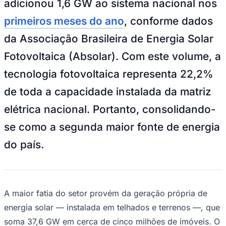
adicionou 1,6 GW ao sistema nacional nos
NBA
NFL
primeiros meses do ano
, conforme dados
Fórmula 1
UFC
da Associação Brasileira de Energia Solar
Tênis (ATP)
MLB
Fotovoltaica (Absolar). Com este volume, a
NHL
Atletismo
tecnologia fotovoltaica representa 22,2%
Vôlei
NBB
de toda a capacidade instalada da matriz
Competições de Futebol
elétrica nacional. Portanto, consolidando-
Brasileirão Série A
se como a segunda maior fonte de energia
Brasileirão Série B
Paulistão
do país.
Copa do Brasil
Libertadores
Sul-Americana
Copa América
Champions League
A maior fatia do setor provém da geração própria de
Premier League
La Liga
energia solar — instalada em telhados e terrenos —, que
Bundesliga
Mundial 2026
soma 37,6 GW em cerca de cinco milhões de imóveis. O