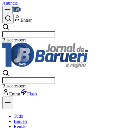
Anuncie
Entrar
Buscar
política
Buscar
política
Entrar
Explorar
Tudo
Barueri
Região