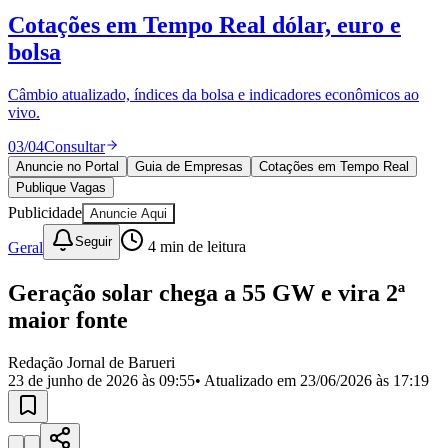
Divulgar Vagas
Novo
Cotações em Tempo Real
dólar, euro e
Publicidade Legal
bolsa
Política
Eleições
Esportes
Câmbio atualizado, índices da bolsa e indicadores econômicos ao
Saúde
vivo.
Segurança
03
/
04
Consultar
Cultura
Meio Ambiente
Anuncie no Portal
Guia de Empresas
Cotações em Tempo Real
Obras
Publique Vagas
Educação
Publicidade
Anuncie Aqui
Bairros de Barueri
Seguir
Geral
4
min de leitura
Selecione sua região
Para notícias da sua região
Geração solar chega a 55 GW e vira 2ª
maior fonte
Aldeia
Aldeia da Serra
Aldeia de Barueri
Alphaville
Bairro
Jubran
Belval
Bethaville
Boa
Redação Jornal de Barueri
Vista
Califórnia
Carapicuíba
Centro
Chácaras Marco
Cidades da
23 de junho de 2026 às 09:55
• Atualizado em
23/06/2026 às 17:19
Região
Cotia
Cruz Preta
Engenho Novo
Fazenda
Militar
Itapevi
Jandira
Jardim Audir
Jardim Belval
Jardim
Califórnia
Jardim dos Altos
Jardim dos Camargos
Jardim
Esperança
Jardim Graziela
Jardim Iracema
Jardim Itaquiti
Jardim