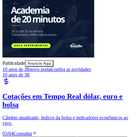
Publicidade
Anuncie Aqui
10 anos de JB
novo portal
confira as novidades
10 anos de JB
Cotações em Tempo Real
dólar, euro e
bolsa
Câmbio atualizado, índices da bolsa e indicadores econômicos ao
vivo.
03
/
04
Consultar