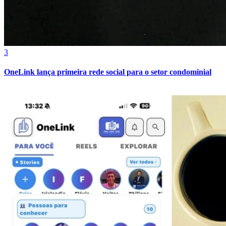
3
OneLink lança primeira rede social para o setor condominial
Atlético-MG