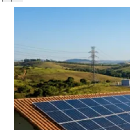
Julio
Jardim Líbano
Jardim Maria Cristina
Jardim Maria Helena
Jardim
Mutinga
Jardim Paraíso
Jardim Paulista
Jardim Reginalice
Jardim São
Luís
Jardim São Pedro
Jardim São Silvestre
Jardim Silveira
Jardim
Tupã
Jardim Tupanci
Mutinga
Nova Aldeinha
Osasco
Parque dos
Camargos
Parque Imperial
Parque Santa Luzia
Parque Viana
Pirapora
do Bom Jesus
Recanto Phrynéa
Santana de
Parnaíba
Silveira
Tamboré
Vale do Sol
Vila Barros
Vila Boa Vista
Vila
do Conde
Vila Engenho Novo
Vila Márcia
Vila Nossa Sra. da
Escada
Vila Porto
Votupoca
Para Sua Empresa
Anuncie no Portal
Guia de Empresas
Divulgar Vagas
Novo
Publicidade Legal
Negócios Regionais
Turismo
Segurança Regional
Hospitais Estaduais
Parques & Represas
Cidades da Região
Santana de Parnaíba
Osasco
Carapicuíba
Jandira
Itapevi
Cotia
Pirapora
do Bom Jesus
Araçariguama
Cajamar
Caieiras
Franco da