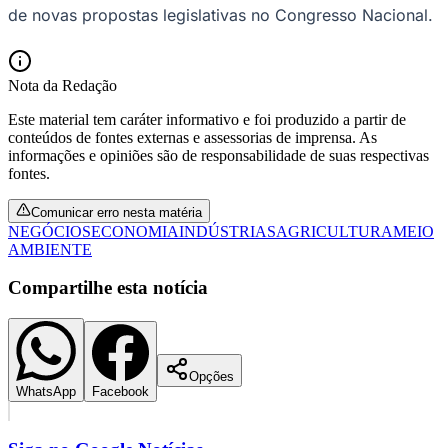
de novas propostas legislativas no Congresso Nacional.
Nota da Redação
Este material tem caráter informativo e foi produzido a partir de
conteúdos de fontes externas e assessorias de imprensa. As
informações e opiniões são de responsabilidade de suas respectivas
fontes.
Comunicar erro nesta matéria
NEGÓCIOS
ECONOMIA
INDÚSTRIAS
AGRICULTURA
MEIO
AMBIENTE
Compartilhe esta notícia
Opções
Flamengo
WhatsApp
Facebook