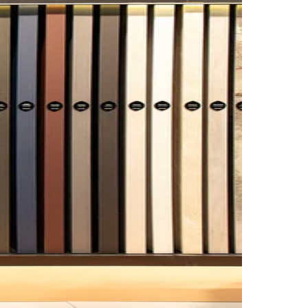
Morato
Taboão da Serra
Embu das Artes
São Roque