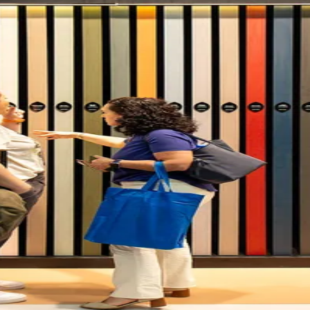
do Bom Jesus
Araçariguama
Cajamar
Caieiras
Franco da Rocha
Francisco 