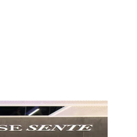
des da Região
Cotia
Cruz Preta
Engenho Novo
Fazenda
im Iracema
Jardim Itaquiti
Jardim Julio
Jardim Líbano
Jardim Maria
vestre
Jardim Silveira
Jardim Tupã
Jardim Tupanci
Mutinga
Nova
arnaíba
Silveira
Tamboré
Vale do Sol
Vila Barros
Vila Boa Vista
Vila do