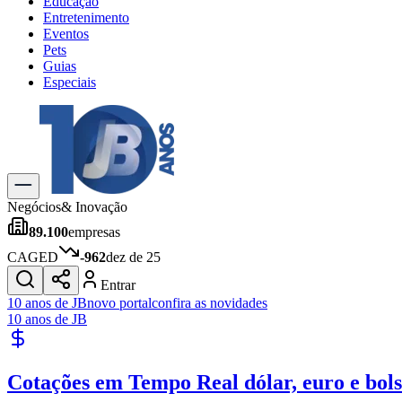
Educação
Entretenimento
Eventos
Pets
Guias
Especiais
Explore Tudo
Últimas Notícias
Previsão do Tempo
Trânsito e Rotas
Dia a Dia & Lazer
Negócios
& Inovação
Transportes
89.100
empresas
Gastronomia
Cinema & Shows
CAGED
-962
dez de 25
Jogos
Novo
Entrar
Para Sua Empresa
10 anos de JB
novo portal
confira as novidades
10 anos de JB
Anuncie no Portal
Cadastrar Empresa
Divulgar Vagas
Novo
Cotações em Tempo Real
dólar, euro e bol
Publicidade Legal