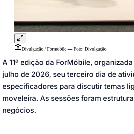
Panorama Econômico
Para Sua Empresa
Anuncie no Portal
Verificar Empresa
Novo
Anunciar Vagas
Novo
Publicidade Legal
Divulgação / Formobile
—
Foto:
Divulgação
NBA
NFL
A 11ª edição da ForMóbile, organizada
Fórmula 1
UFC
julho de 2026, seu terceiro dia de ati
Tênis (ATP)
MLB
especificadores para discutir temas li
NHL
Atletismo
Vôlei
moveleira. As sessões foram estrutur
NBB
negócios.
Competições de Futebol
Brasileirão Série A
Brasileirão Série B
Paulistão