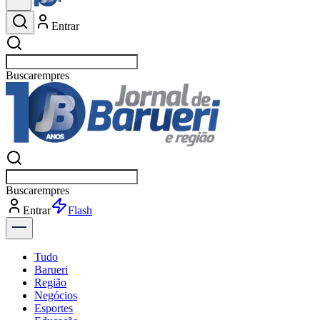
Entrar
Buscar
esportes
Buscar
esportes
Entrar
Flash
Tudo
Barueri
Região
Negócios
Esportes