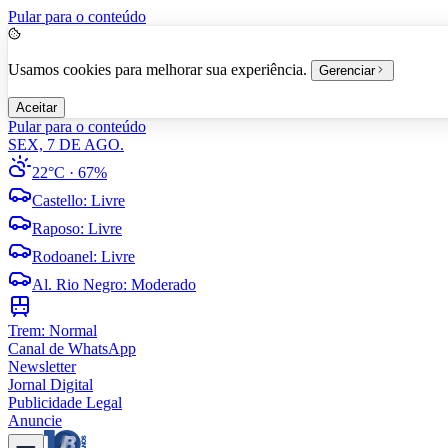
Pular para o conteúdo
Usamos cookies para melhorar sua experiência.
Gerenciar
Aceitar
Pular para o conteúdo
SEX, 7 DE AGO.
22°C
· 67%
Castello
:
Livre
Raposo
:
Livre
Rodoanel
:
Livre
Al. Rio Negro
:
Moderado
Trem:
Normal
Canal de WhatsApp
Newsletter
Jornal Digital
Publicidade Legal
Anuncie