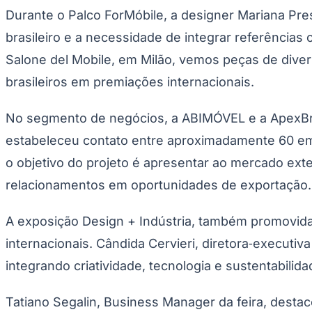
Copa do Brasil
Durante o Palco ForMóbile, a designer Mariana Pre
Libertadores
Sul-Americana
brasileiro e a necessidade de integrar referência
Copa América
Champions League
Salone del Mobile, em Milão, vemos peças de divers
Premier League
brasileiros em premiações internacionais.
La Liga
Bundesliga
Mundial 2026
No segmento de negócios, a ABIMÓVEL e a ApexBrasil
Times - Ir direto
estabeleceu contato entre aproximadamente 60 emp
o objetivo do projeto é apresentar ao mercado exte
relacionamentos em oportunidades de exportação.
A exposição Design + Indústria, também promovida
internacionais. Cândida Cervieri, diretora‑executi
integrando criatividade, tecnologia e sustentabilid
Tatiano Segalin, Business Manager da feira, destac