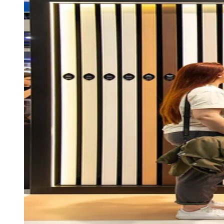
Publicidade Legal
Negócios Regionais
Turismo
Segurança Regional
Hospitais Estaduais
Parques & Represas
Cidades da Região
Santana de Parnaíba
Osasco
Carapicuíba
Jandira
Itapevi
Cotia
Pirapora 
Para Sua Empresa
Anuncie Regional
Guia de Empresas
Vagas na Região
Novo
Hub de Negócios
Guia Comercial
Selo Verificado
Portal Educacional
Agenda de Vestibulares
Vagas de Emprego
Concursos
Panorama Econômico