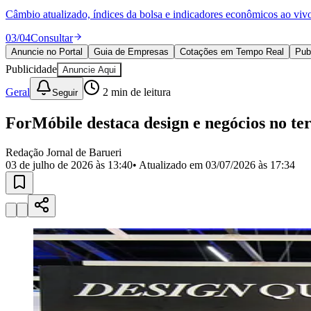
Política
Câmbio atualizado, índices da bolsa e indicadores econômicos ao viv
Eleições
Esportes
03
/
04
Consultar
Saúde
Anuncie no Portal
Guia de Empresas
Cotações em Tempo Real
Pub
Segurança
Publicidade
Cultura
Anuncie Aqui
Meio Ambiente
Geral
2
min de leitura
Seguir
Obras
Educação
ForMóbile destaca design e negócios no ter
Bairros de Barueri
Redação Jornal de Barueri
Selecione sua região
Para notícias da sua região
03 de julho de 2026 às 13:40
• Atualizado em
03/07/2026 às 17:34
Aldeia
Aldeia da Serra
Aldeia de Barueri
Alphaville
Bairro Jubran
Belva
Militar
Itapevi
Jandira
Jardim Audir
Jardim Belval
Jardim Califórnia
Jard
Cristina
Jardim Maria Helena
Jardim Mutinga
Jardim Paraíso
Jardim Pau
Aldeinha
Osasco
Parque dos Camargos
Parque Imperial
Parque Santa L
Conde
Vila Engenho Novo
Vila Márcia
Vila Nossa Sra. da Escada
Vila
Para Sua Empresa
Anuncie no Portal
Guia de Empresas
Divulgar Vagas
Novo