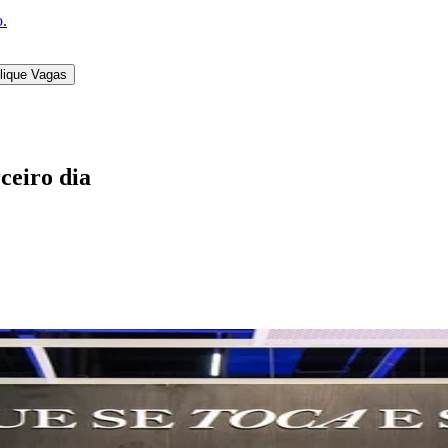
o.
lique Vagas
ceiro dia
l
Bethaville
Boa Vista
Califórnia
Carapicuíba
Centro
Chácaras Marco
Cida
im dos Altos
Jardim dos Camargos
Jardim Esperança
Jardim Graziela
Jard
lista
Jardim Reginalice
Jardim São Luís
Jardim São Pedro
Jardim São Sil
uzia
Parque Viana
Pirapora do Bom Jesus
Recanto Phrynéa
Santana de P
 Porto
Votupoca