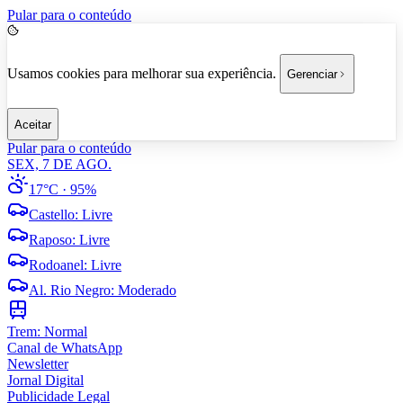
Pular para o conteúdo
Usamos cookies para melhorar sua experiência.
Gerenciar
Aceitar
Pular para o conteúdo
SEX, 7 DE AGO.
17°C
· 95%
Castello
:
Livre
Raposo
:
Livre
Rodoanel
:
Livre
Al. Rio Negro
:
Moderado
Trem:
Normal
Canal de WhatsApp
Newsletter
Jornal Digital
Publicidade Legal