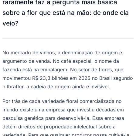
raramente faz a pergunta mais básica
NBA
NFL
sobre a flor que está na mão: de onde ela
Fórmula 1
UFC
veio?
Tênis (ATP)
MLB
NHL
Atletismo
Vôlei
NBB
No mercado de vinhos, a denominação de origem é
argumento de venda. No café especial, o nome da
Competições de Futebol
fazenda está na embalagem. No setor de flores, que
Brasileirão Série A
movimentou R$ 23,3 bilhões em 2025 no Brasil segundo
Brasileirão Série B
Paulistão
o Ibraflor, a cadeia de origem ainda é invisível.
Copa do Brasil
Libertadores
Sul-Americana
Por trás de cada variedade floral comercializada no
Copa América
mundo existe uma empresa que investiu décadas em
Champions League
Premier League
pesquisa genética para desenvolvê-la. Essa empresa
La Liga
detém direitos de propriedade intelectual sobre a
Bundesliga
Mundial 2026
variedade. Para que qualquer produtor possa cultivá-la