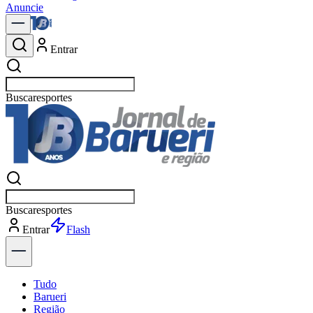
Anuncie
Entrar
Buscar
política
Buscar
política
Entrar
Explorar
Tudo
Barueri
Região