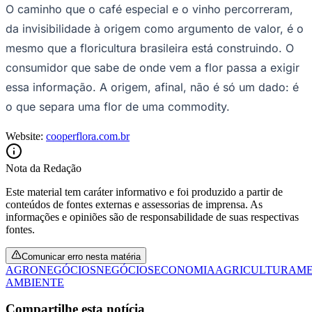
O caminho que o café especial e o vinho percorreram,
Fluminense
da invisibilidade à origem como argumento de valor, é o
mesmo que a floricultura brasileira está construindo. O
consumidor que sabe de onde vem a flor passa a exigir
essa informação. A origem, afinal, não é só um dado: é
o que separa uma flor de uma commodity.
Website:
cooperflora.com.br
Nota da Redação
Este material tem caráter informativo e foi produzido a partir de
conteúdos de fontes externas e assessorias de imprensa. As
informações e opiniões são de responsabilidade de suas respectivas
fontes.
Comunicar erro nesta matéria
AGRONEGÓCIOS
NEGÓCIOS
ECONOMIA
AGRICULTURA
ME
AMBIENTE
Compartilhe esta notícia