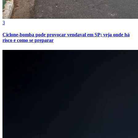
Cruzeiro
3
Ciclone-bomba pode provocar vendaval em SP; veja onde há
risco e como se preparar