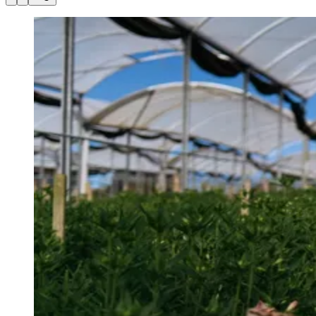
Julio
Jardim Líbano
Jardim Maria Cristina
Jardim Maria Helena
Jardim
Mutinga
Jardim Paraíso
Jardim Paulista
Jardim Reginalice
Jardim São
Luís
Jardim São Pedro
Jardim São Silvestre
Jardim Silveira
Jardim
Tupã
Jardim Tupanci
Mutinga
Nova Aldeinha
Osasco
Parque dos
Camargos
Parque Imperial
Parque Santa Luzia
Parque Viana
Pirapora
do Bom Jesus
Recanto Phrynéa
Santana de
Parnaíba
Silveira
Tamboré
Vale do Sol
Vila Barros
Vila Boa Vista
Vila
do Conde
Vila Engenho Novo
Vila Márcia
Vila Nossa Sra. da
Escada
Vila Porto
Votupoca
Para Sua Empresa
Anuncie no Portal
Guia de Empresas
Divulgar Vagas
Novo
Publicidade Legal
Negócios Regionais
Turismo
Segurança Regional
Hospitais Estaduais
Parques & Represas
Cidades da Região
Santana de Parnaíba
Osasco
Carapicuíba
Jandira
Itapevi
Cotia
Pirapora
do Bom Jesus
Araçariguama
Cajamar
Caieiras
Franco da