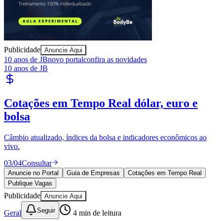
Publicidade
Anuncie Aqui
10 anos de JB
novo portal
confira as novidades
10 anos de JB
Cotações em Tempo Real
dólar, euro e
Goiás
bolsa
Câmbio atualizado, índices da bolsa e indicadores econômicos ao
vivo.
03
/
04
Consultar
Anuncie no Portal
Guia de Empresas
Cotações em Tempo Real
Publique Vagas
Publicidade
Anuncie Aqui
Seguir
Geral
4
min de leitura