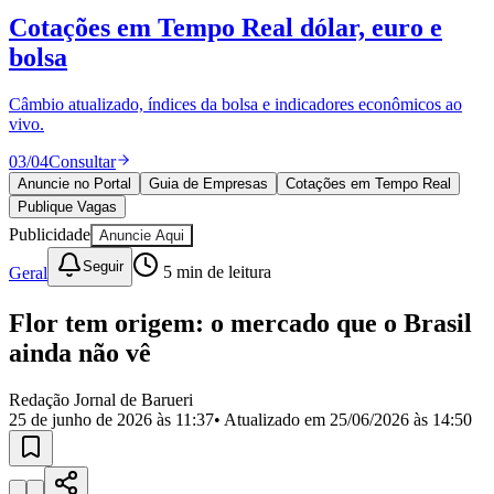
Divulgar Vagas
Novo
Cotações em Tempo Real
dólar, euro e
Publicidade Legal
bolsa
Política
Eleições
Esportes
Câmbio atualizado, índices da bolsa e indicadores econômicos ao
Saúde
vivo.
Segurança
03
/
04
Consultar
Cultura
Meio Ambiente
Anuncie no Portal
Guia de Empresas
Cotações em Tempo Real
Obras
Publique Vagas
Educação
Publicidade
Anuncie Aqui
Bairros de Barueri
Seguir
Geral
5
min de leitura
Selecione sua região
Para notícias da sua região
Flor tem origem: o mercado que o Brasil
ainda não vê
Aldeia
Aldeia da Serra
Aldeia de Barueri
Alphaville
Bairro
Jubran
Belval
Bethaville
Boa
Redação Jornal de Barueri
Vista
Califórnia
Carapicuíba
Centro
Chácaras Marco
Cidades da
25 de junho de 2026 às 11:37
• Atualizado em
25/06/2026 às 14:50
Região
Cotia
Cruz Preta
Engenho Novo
Fazenda
Militar
Itapevi
Jandira
Jardim Audir
Jardim Belval
Jardim
Califórnia
Jardim dos Altos
Jardim dos Camargos
Jardim
Esperança
Jardim Graziela
Jardim Iracema
Jardim Itaquiti
Jardim