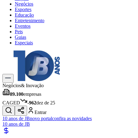
Negócios
Esportes
Educação
Entretenimento
Eventos
Pets
Guias
Especiais
Explore Tudo
Últimas Notícias
Previsão do Tempo
Trânsito e Rotas
Dia a Dia & Lazer
Negócios
& Inovação
Transportes
89.100
empresas
Gastronomia
Cinema & Shows
CAGED
-962
dez de 25
Jogos
Novo
Entrar
Para Sua Empresa
10 anos de JB
novo portal
confira as novidades
10 anos de JB
Anuncie no Portal
Cadastrar Empresa