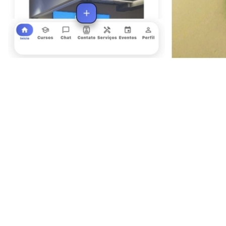
Goiás