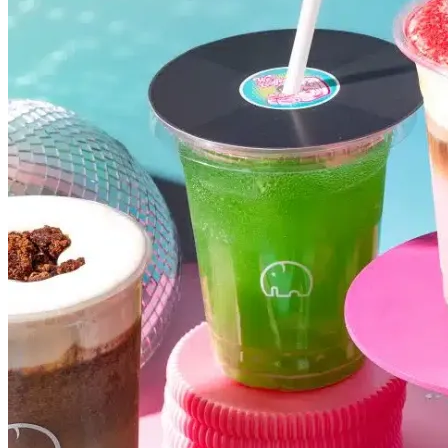
Atlético-MG