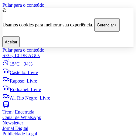
Pular para o conteúdo
Usamos cookies para melhorar sua experiência.
Gerenciar
Aceitar
Pular para o conteúdo
SEG, 10 DE AGO.
15°C
· 94%
Castello
:
Livre
Raposo
:
Livre
Rodoanel
:
Livre
Al. Rio Negro
:
Livre
Trem:
Encerrada
Canal de WhatsApp
Newsletter
Jornal Digital
Publicidade Legal