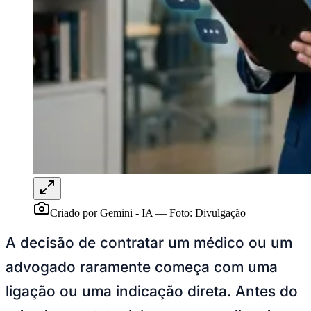
Rocha
Francisco Morato
Taboão da Serra
Embu das Artes
São Roque
Para Sua Empresa
Anuncie Regional
Guia de Empresas
Vagas na Região
Novo
Hub de Negócios
Guia Comercial
Selo Verificado
Portal Educacional
Agenda de Vestibulares
Vagas de Emprego
Concursos
Panorama Econômico
Panorama Econômico
Criado por Gemini - IA
—
Foto:
Divulgação
Para Sua Empresa
A decisão de contratar um médico ou um
Anuncie no Portal
advogado raramente começa com uma
Verificar Empresa
Novo
Anunciar Vagas
Novo
ligação ou uma indicação direta. Antes do
Publicidade Legal