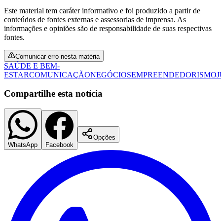
Fluminense
Este material tem caráter informativo e foi produzido a partir de
conteúdos de fontes externas e assessorias de imprensa. As
informações e opiniões são de responsabilidade de suas respectivas
fontes.
Comunicar erro nesta matéria
SAÚDE E BEM-
ESTAR
COMUNICAÇÃO
NEGÓCIOS
EMPREENDEDORISMO
Compartilhe esta notícia
Opções
WhatsApp
Facebook