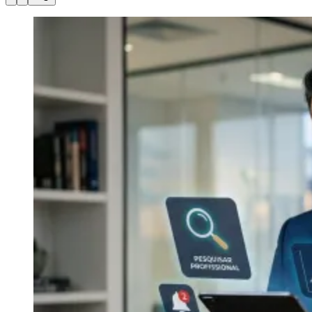
Julio
Jardim Líbano
Jardim Maria Cristina
Jardim Maria Helena
Jardim
Mutinga
Jardim Paraíso
Jardim Paulista
Jardim Reginalice
Jardim São
Luís
Jardim São Pedro
Jardim São Silvestre
Jardim Silveira
Jardim
Tupã
Jardim Tupanci
Mutinga
Nova Aldeinha
Osasco
Parque dos
Camargos
Parque Imperial
Parque Santa Luzia
Parque Viana
Pirapora
do Bom Jesus
Recanto Phrynéa
Santana de
Parnaíba
Silveira
Tamboré
Vale do Sol
Vila Barros
Vila Boa Vista
Vila
do Conde
Vila Engenho Novo
Vila Márcia
Vila Nossa Sra. da
Escada
Vila Porto
Votupoca
Para Sua Empresa
Anuncie no Portal
Guia de Empresas
Divulgar Vagas
Novo
Publicidade Legal
Negócios Regionais
Turismo
Segurança Regional
Hospitais Estaduais
Parques & Represas
Cidades da Região
Santana de Parnaíba
Osasco
Carapicuíba
Jandira
Itapevi
Cotia
Pirapora
do Bom Jesus
Araçariguama
Cajamar
Caieiras
Franco da