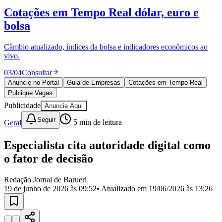
Divulgar Vagas
Novo
Cotações em Tempo Real
dólar, euro e
Publicidade Legal
bolsa
Política
Eleições
Esportes
Câmbio atualizado, índices da bolsa e indicadores econômicos ao
Saúde
vivo.
Segurança
03
/
04
Consultar
Cultura
Meio Ambiente
Anuncie no Portal
Guia de Empresas
Cotações em Tempo Real
Obras
Publique Vagas
Educação
Publicidade
Anuncie Aqui
Bairros de Barueri
Seguir
Geral
5
min de leitura
Selecione sua região
Para notícias da sua região
Especialista cita autoridade digital como
o fator de decisão
Aldeia
Aldeia da Serra
Aldeia de Barueri
Alphaville
Bairro
Jubran
Belval
Bethaville
Boa
Redação Jornal de Barueri
Vista
Califórnia
Carapicuíba
Centro
Chácaras Marco
Cidades da
19 de junho de 2026 às 09:52
• Atualizado em
19/06/2026 às 13:26
Região
Cotia
Cruz Preta
Engenho Novo
Fazenda
Militar
Itapevi
Jandira
Jardim Audir
Jardim Belval
Jardim
Califórnia
Jardim dos Altos
Jardim dos Camargos
Jardim
Esperança
Jardim Graziela
Jardim Iracema
Jardim Itaquiti
Jardim