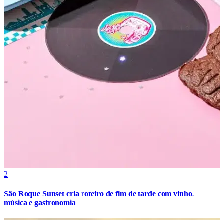
Cruzeiro
2
São Roque Sunset cria roteiro de fim de tarde com vinho,
música e gastronomia