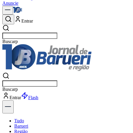
Anuncie
Entrar
Buscar
p
Buscar
p
Entrar
Explorar
Tudo
Barueri
Região