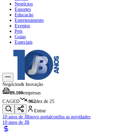
Negócios
Esportes
Educação
Entretenimento
Eventos
Pets
Guias
Especiais
Explore Tudo
Últimas Notícias
Previsão do Tempo
Trânsito e Rotas
Dia a Dia & Lazer
Negócios
& Inovação
Transportes
89.100
empresas
Gastronomia
Cinema & Shows
CAGED
-962
dez de 25
Jogos
Novo
Entrar
Para Sua Empresa
10 anos de JB
novo portal
confira as novidades
10 anos de JB
Anuncie no Portal
Cadastrar Empresa