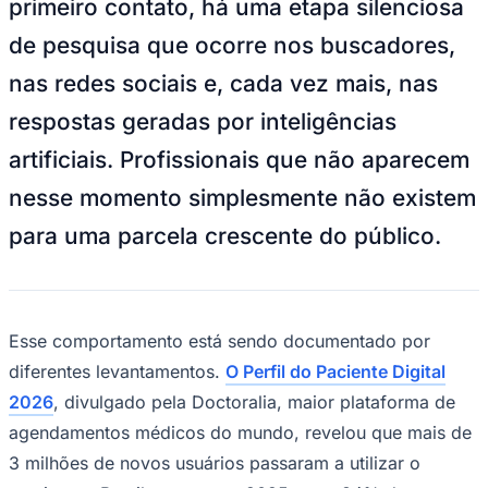
primeiro contato, há uma etapa silenciosa
NBA
NFL
de pesquisa que ocorre nos buscadores,
Fórmula 1
UFC
nas redes sociais e, cada vez mais, nas
Tênis (ATP)
MLB
respostas geradas por inteligências
NHL
Atletismo
artificiais. Profissionais que não aparecem
Vôlei
NBB
nesse momento simplesmente não existem
Competições de Futebol
para uma parcela crescente do público.
Brasileirão Série A
Brasileirão Série B
Paulistão
Copa do Brasil
Libertadores
Esse comportamento está sendo documentado por
Sul-Americana
diferentes levantamentos.
O Perfil do Paciente Digital
Copa América
Champions League
2026
, divulgado pela Doctoralia, maior plataforma de
Premier League
agendamentos médicos do mundo, revelou que mais de
La Liga
Bundesliga
3 milhões de novos usuários passaram a utilizar o
Mundial 2026