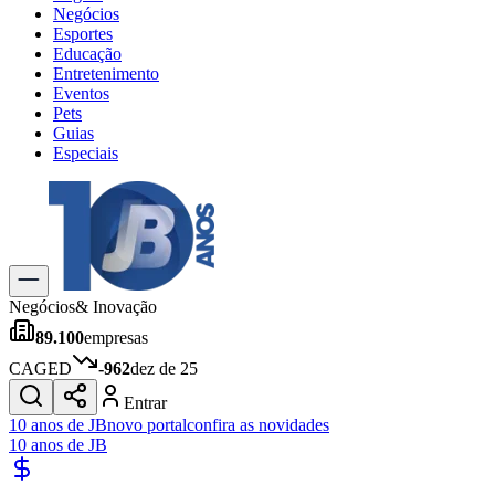
Negócios
Esportes
Educação
Entretenimento
Eventos
Pets
Guias
Especiais
Explore Tudo
Últimas Notícias
Previsão do Tempo
Trânsito e Rotas
Dia a Dia & Lazer
Negócios
& Inovação
Transportes
89.100
empresas
Gastronomia
Cinema & Shows
CAGED
-962
dez de 25
Jogos
Novo
Entrar
Para Sua Empresa
10 anos de JB
novo portal
confira as novidades
10 anos de JB
Anuncie no Portal
Cadastrar Empresa