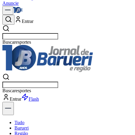
Anuncie
Entrar
Buscar
política
Buscar
política
Entrar
Explorar
Tudo
Barueri
Região