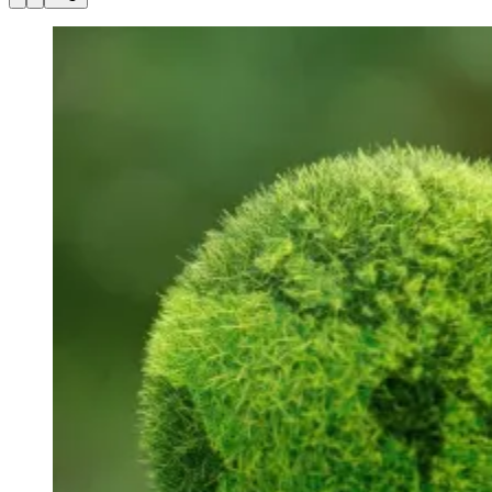
Julio
Jardim Líbano
Jardim Maria Cristina
Jardim Maria Helena
Jardim
Mutinga
Jardim Paraíso
Jardim Paulista
Jardim Reginalice
Jardim São
Luís
Jardim São Pedro
Jardim São Silvestre
Jardim Silveira
Jardim
Tupã
Jardim Tupanci
Mutinga
Nova Aldeinha
Osasco
Parque dos
Camargos
Parque Imperial
Parque Santa Luzia
Parque Viana
Pirapora
do Bom Jesus
Recanto Phrynéa
Santana de
Parnaíba
Silveira
Tamboré
Vale do Sol
Vila Barros
Vila Boa Vista
Vila
do Conde
Vila Engenho Novo
Vila Márcia
Vila Nossa Sra. da
Escada
Vila Porto
Votupoca
Para Sua Empresa
Anuncie no Portal
Guia de Empresas
Divulgar Vagas
Novo
Publicidade Legal
Negócios Regionais
Turismo
Segurança Regional
Hospitais Estaduais
Parques & Represas
Cidades da Região
Santana de Parnaíba
Osasco
Carapicuíba
Jandira
Itapevi
Cotia
Pirapora
do Bom Jesus
Araçariguama
Cajamar
Caieiras
Franco da