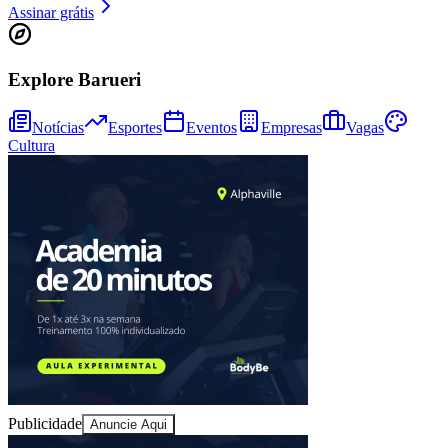
Assinar grátis
Explore Barueri
Notícias
Esportes
Eventos
Empresas
Vagas
Cultura
Bragantino
Publicidade
Anuncie Aqui