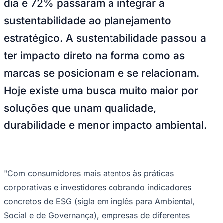
dia e 72% passaram a integrar a
NBA
NFL
sustentabilidade ao planejamento
Fórmula 1
UFC
estratégico. A sustentabilidade passou a
Tênis (ATP)
MLB
ter impacto direto na forma como as
NHL
Atletismo
marcas se posicionam e se relacionam.
Vôlei
NBB
Hoje existe uma busca muito maior por
Competições de Futebol
soluções que unam qualidade,
Brasileirão Série A
durabilidade e menor impacto ambiental.
Brasileirão Série B
Paulistão
Copa do Brasil
Libertadores
Sul-Americana
Copa América
"Com consumidores mais atentos às práticas
Champions League
corporativas e investidores cobrando indicadores
Premier League
La Liga
concretos de ESG (sigla em inglês para Ambiental,
Bundesliga
Social e de Governança), empresas de diferentes
Mundial 2026