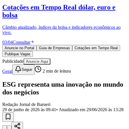
Divulgar Vagas
Novo
Cotações em Tempo Real
dólar, euro e
Publicidade Legal
bolsa
Política
Eleições
Esportes
Câmbio atualizado, índices da bolsa e indicadores econômicos ao
Saúde
vivo.
Segurança
03
/
04
Consultar
Cultura
Meio Ambiente
Anuncie no Portal
Guia de Empresas
Cotações em Tempo Real
Obras
Publique Vagas
Educação
Publicidade
Anuncie Aqui
Bairros de Barueri
Seguir
Geral
2
min de leitura
Selecione sua região
Para notícias da sua região
ESG representa uma inovação no mundo
dos negócios
Aldeia
Aldeia da Serra
Aldeia de Barueri
Alphaville
Bairro
Jubran
Belval
Bethaville
Boa
Redação Jornal de Barueri
Vista
Califórnia
Carapicuíba
Centro
Chácaras Marco
Cidades da
29 de junho de 2026 às 09:41
• Atualizado em
29/06/2026 às 13:28
Região
Cotia
Cruz Preta
Engenho Novo
Fazenda
Militar
Itapevi
Jandira
Jardim Audir
Jardim Belval
Jardim
Califórnia
Jardim dos Altos
Jardim dos Camargos
Jardim
Esperança
Jardim Graziela
Jardim Iracema
Jardim Itaquiti
Jardim