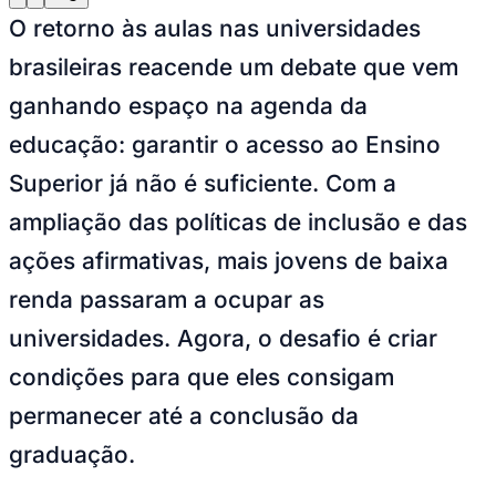
Julio
Jardim Líbano
Jardim Maria Cristina
Jardim Maria Helena
Jardim
O retorno às aulas nas universidades
Mutinga
Jardim Paraíso
Jardim Paulista
Jardim Reginalice
Jardim São
Luís
Jardim São Pedro
Jardim São Silvestre
Jardim Silveira
Jardim
brasileiras reacende um debate que vem
Tupã
Jardim Tupanci
Mutinga
Nova Aldeinha
Osasco
Parque dos
Camargos
Parque Imperial
Parque Santa Luzia
Parque Viana
Pirapora
ganhando espaço na agenda da
do Bom Jesus
Recanto Phrynéa
Santana de
Parnaíba
Silveira
Tamboré
Vale do Sol
Vila Barros
Vila Boa Vista
Vila
educação: garantir o acesso ao Ensino
do Conde
Vila Engenho Novo
Vila Márcia
Vila Nossa Sra. da
Escada
Vila Porto
Votupoca
Superior já não é suficiente. Com a
Para Sua Empresa
ampliação das políticas de inclusão e das
Anuncie no Portal
Guia de Empresas
ações afirmativas, mais jovens de baixa
Divulgar Vagas
Novo
Publicidade Legal
renda passaram a ocupar as
Negócios Regionais
universidades. Agora, o desafio é criar
Turismo
Segurança Regional
condições para que eles consigam
Hospitais Estaduais
Parques & Represas
permanecer até a conclusão da
Cidades da Região
graduação.
Santana de Parnaíba
Osasco
Carapicuíba
Jandira
Itapevi
Cotia
Pirapora
do Bom Jesus
Araçariguama
Cajamar
Caieiras
Franco da