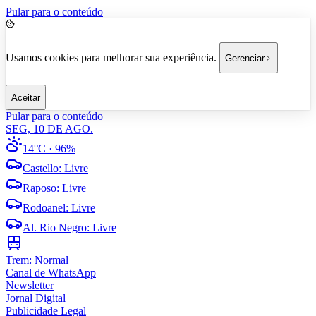
Pular para o conteúdo
Usamos cookies para melhorar sua experiência.
Gerenciar
Aceitar
Pular para o conteúdo
SEG, 10 DE AGO.
14°C
· 96%
Castello
:
Livre
Raposo
:
Livre
Rodoanel
:
Livre
Al. Rio Negro
:
Livre
Trem:
Normal
Canal de WhatsApp
Newsletter
Jornal Digital
Publicidade Legal