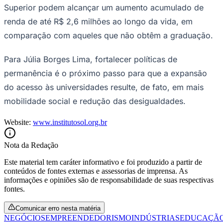
Superior podem alcançar um aumento acumulado de
Times - Ir direto
renda de até R$ 2,6 milhões ao longo da vida, em
comparação com aqueles que não obtêm a graduação.
Para Júlia Borges Lima, fortalecer políticas de
permanência é o próximo passo para que a expansão
do acesso às universidades resulte, de fato, em mais
mobilidade social e redução das desigualdades.
Website:
www.institutosol.org.br
Nota da Redação
Este material tem caráter informativo e foi produzido a partir de
conteúdos de fontes externas e assessorias de imprensa. As
informações e opiniões são de responsabilidade de suas respectivas
fontes.
Comunicar erro nesta matéria
NEGÓCIOS
EMPREENDEDORISMO
INDÚSTRIAS
EDUCAÇÃ