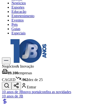
Negócios
Esportes
Educação
Entretenimento
Eventos
Pets
Guias
Especiais
Explore Tudo
Últimas Notícias
Previsão do Tempo
Trânsito e Rotas
Dia a Dia & Lazer
Negócios
& Inovação
Transportes
89.100
empresas
Gastronomia
Cinema & Shows
CAGED
-962
dez de 25
Jogos
Novo
Entrar
Para Sua Empresa
10 anos de JB
novo portal
confira as novidades
10 anos de JB
Anuncie no Portal
Cadastrar Empresa