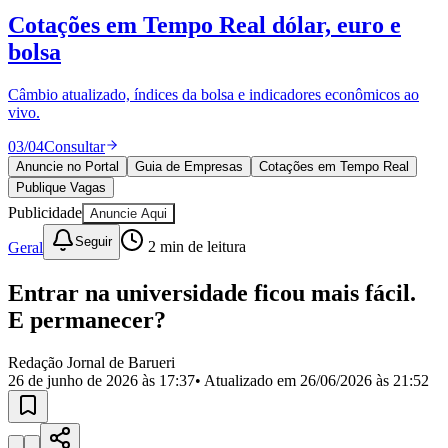
Divulgar Vagas
Novo
Cotações em Tempo Real
dólar, euro e
Publicidade Legal
bolsa
Política
Eleições
Esportes
Câmbio atualizado, índices da bolsa e indicadores econômicos ao
Saúde
vivo.
Segurança
03
/
04
Consultar
Cultura
Meio Ambiente
Anuncie no Portal
Guia de Empresas
Cotações em Tempo Real
Obras
Publique Vagas
Educação
Publicidade
Anuncie Aqui
Bairros de Barueri
Seguir
Geral
2
min de leitura
Selecione sua região
Para notícias da sua região
Entrar na universidade ficou mais fácil.
E permanecer?
Aldeia
Aldeia da Serra
Aldeia de Barueri
Alphaville
Bairro
Jubran
Belval
Bethaville
Boa
Redação Jornal de Barueri
Vista
Califórnia
Carapicuíba
Centro
Chácaras Marco
Cidades da
26 de junho de 2026 às 17:37
• Atualizado em
26/06/2026 às 21:52
Região
Cotia
Cruz Preta
Engenho Novo
Fazenda
Militar
Itapevi
Jandira
Jardim Audir
Jardim Belval
Jardim
Califórnia
Jardim dos Altos
Jardim dos Camargos
Jardim
Esperança
Jardim Graziela
Jardim Iracema
Jardim Itaquiti
Jardim