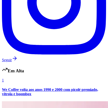
São Paulo
Seguir
Em Alta
1
We Coffee volta aos anos 1990 e 2000 com picolé premiado,
vitrola e boombox