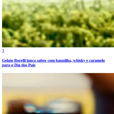
3
Gelato Borelli lança sabor com baunilha, whisky e caramelo
Grêmio
para o Dia dos Pais