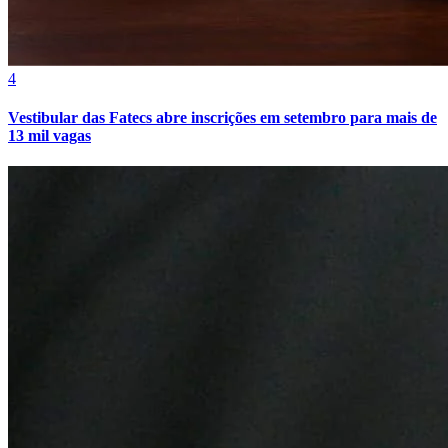
4
Vestibular das Fatecs abre inscrições em setembro para mais de
13 mil vagas
Atlético-MG