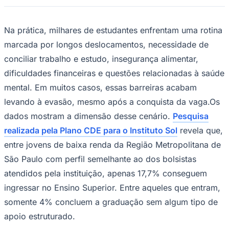
Rocha
Francisco Morato
Taboão da Serra
Embu das Artes
São Roque
Para Sua Empresa
Anuncie Regional
Na prática, milhares de estudantes enfrentam uma rotina
Guia de Empresas
marcada por longos deslocamentos, necessidade de
Vagas na Região
Novo
conciliar trabalho e estudo, insegurança alimentar,
Hub de Negócios
dificuldades financeiras e questões relacionadas à saúde
Guia Comercial
Selo Verificado
mental. Em muitos casos, essas barreiras acabam
Portal Educacional
Agenda de Vestibulares
levando à evasão, mesmo após a conquista da vaga.Os
Vagas de Emprego
dados mostram a dimensão desse cenário.
Pesquisa
Concursos
realizada pela Plano CDE para o Instituto Sol
revela que,
Panorama Econômico
entre jovens de baixa renda da Região Metropolitana de
Panorama Econômico
São Paulo com perfil semelhante ao dos bolsistas
Para Sua Empresa
atendidos pela instituição, apenas 17,7% conseguem
ingressar no Ensino Superior. Entre aqueles que entram,
Anuncie no Portal
Verificar Empresa
Novo
somente 4% concluem a graduação sem algum tipo de
Anunciar Vagas
Novo
apoio estruturado.
Publicidade Legal