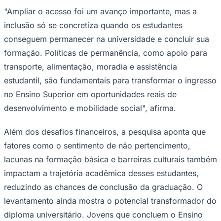
NBA
"Ampliar o acesso foi um avanço importante, mas a
NFL
Fórmula 1
inclusão só se concretiza quando os estudantes
UFC
conseguem permanecer na universidade e concluir sua
Tênis (ATP)
MLB
formação. Políticas de permanência, como apoio para
NHL
transporte, alimentação, moradia e assistência
Atletismo
Vôlei
estudantil, são fundamentais para transformar o ingresso
NBB
no Ensino Superior em oportunidades reais de
Competições de Futebol
desenvolvimento e mobilidade social", afirma.
Brasileirão Série A
Brasileirão Série B
Além dos desafios financeiros, a pesquisa aponta que
Paulistão
Copa do Brasil
fatores como o sentimento de não pertencimento,
Libertadores
lacunas na formação básica e barreiras culturais também
Sul-Americana
Copa América
impactam a trajetória acadêmica desses estudantes,
Champions League
reduzindo as chances de conclusão da graduação. O
Premier League
La Liga
levantamento ainda mostra o potencial transformador do
Bundesliga
diploma universitário. Jovens que concluem o Ensino
Mundial 2026