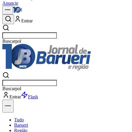
Anuncie
Entrar
Buscar
Buscar
Entrar
Explorar
Tudo
Barueri
Região