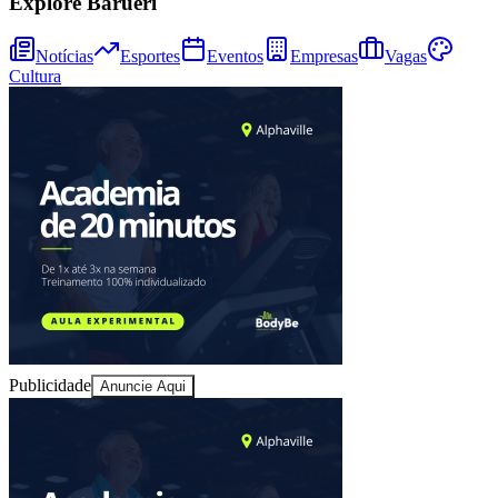
Explore Barueri
Notícias
Esportes
Eventos
Empresas
Vagas
Cultura
Publicidade
Anuncie Aqui
Vitória