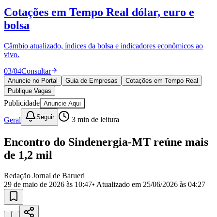
Divulgar Vagas
Novo
Cotações em Tempo Real
dólar, euro e
Publicidade Legal
bolsa
Política
Eleições
Esportes
Câmbio atualizado, índices da bolsa e indicadores econômicos ao
Saúde
vivo.
Segurança
03
/
04
Consultar
Cultura
Meio Ambiente
Anuncie no Portal
Guia de Empresas
Cotações em Tempo Real
Obras
Publique Vagas
Educação
Publicidade
Anuncie Aqui
Bairros de Barueri
Seguir
Geral
3
min de leitura
Selecione sua região
Para notícias da sua região
Encontro do Sindenergia-MT reúne mais
de 1,2 mil
Aldeia
Aldeia da Serra
Aldeia de Barueri
Alphaville
Bairro
Jubran
Belval
Bethaville
Boa
Redação Jornal de Barueri
Vista
Califórnia
Carapicuíba
Centro
Chácaras Marco
Cidades da
29 de maio de 2026 às 10:47
• Atualizado em
25/06/2026 às 04:27
Região
Cotia
Cruz Preta
Engenho Novo
Fazenda
Militar
Itapevi
Jandira
Jardim Audir
Jardim Belval
Jardim
Califórnia
Jardim dos Altos
Jardim dos Camargos
Jardim
Esperança
Jardim Graziela
Jardim Iracema
Jardim Itaquiti
Jardim