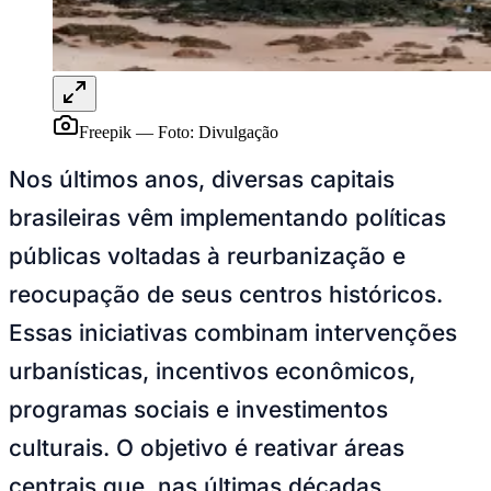
Freepik
—
Foto:
Divulgação
Ceará
Nos últimos anos, diversas capitais
brasileiras vêm implementando políticas
públicas voltadas à reurbanização e
reocupação de seus centros históricos.
Essas iniciativas combinam intervenções
urbanísticas, incentivos econômicos,
programas sociais e investimentos
culturais. O objetivo é reativar áreas
centrais que, nas últimas décadas,