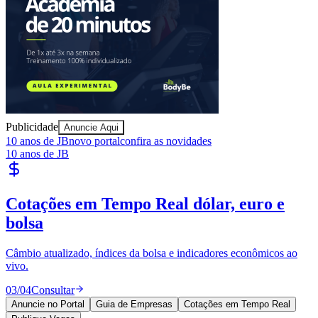
Publicidade
Anuncie Aqui
10 anos de JB
novo portal
confira as novidades
10 anos de JB
Cotações em Tempo Real
dólar, euro e
bolsa
Câmbio atualizado, índices da bolsa e indicadores econômicos ao
vivo.
03
/
04
Consultar
Anuncie no Portal
Guia de Empresas
Cotações em Tempo Real