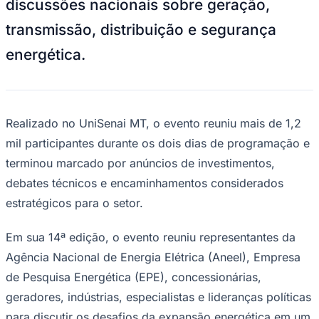
discussões nacionais sobre geração,
NBA
NFL
transmissão, distribuição e segurança
Fórmula 1
UFC
energética.
Tênis (ATP)
MLB
NHL
Atletismo
Vôlei
NBB
Realizado no UniSenai MT, o evento reuniu mais de 1,2
mil participantes durante os dois dias de programação e
Competições de Futebol
terminou marcado por anúncios de investimentos,
Brasileirão Série A
debates técnicos e encaminhamentos considerados
Brasileirão Série B
Paulistão
estratégicos para o setor.
Copa do Brasil
Libertadores
Sul-Americana
Em sua 14ª edição, o evento reuniu representantes da
Copa América
Agência Nacional de Energia Elétrica (Aneel), Empresa
Champions League
Premier League
de Pesquisa Energética (EPE), concessionárias,
La Liga
geradores, indústrias, especialistas e lideranças políticas
Bundesliga
Mundial 2026
para discutir os desafios da expansão energética em um