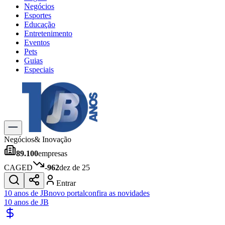
Negócios
Esportes
Educação
Entretenimento
Eventos
Pets
Guias
Especiais
Explore Tudo
Últimas Notícias
Previsão do Tempo
Trânsito e Rotas
Dia a Dia & Lazer
Negócios
& Inovação
Transportes
89.100
empresas
Gastronomia
Cinema & Shows
CAGED
-962
dez de 25
Jogos
Novo
Entrar
Para Sua Empresa
10 anos de JB
novo portal
confira as novidades
10 anos de JB
Anuncie no Portal
Cadastrar Empresa