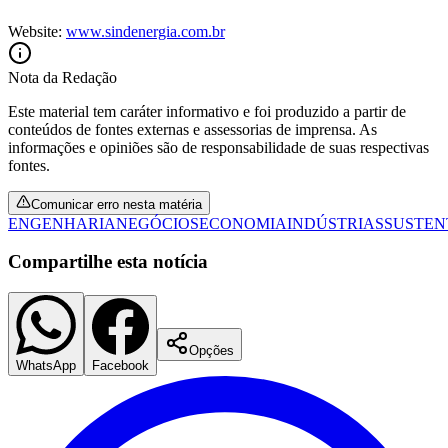
Website:
www.sindenergia.com.br
Nota da Redação
Este material tem caráter informativo e foi produzido a partir de
conteúdos de fontes externas e assessorias de imprensa. As
informações e opiniões são de responsabilidade de suas respectivas
fontes.
Comunicar erro nesta matéria
ENGENHARIA
NEGÓCIOS
ECONOMIA
INDÚSTRIAS
SUSTEN
Compartilhe esta notícia
Santos
Opções
WhatsApp
Facebook