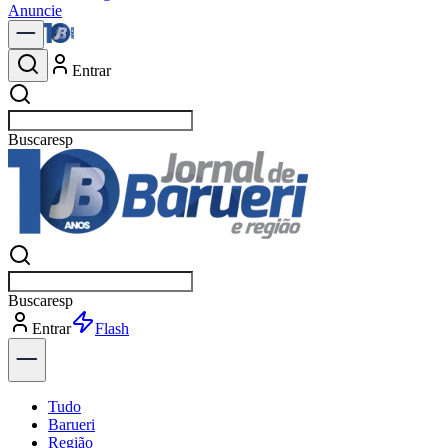
Anuncie
Entrar
Buscar
pol
Buscar
pol
Entrar
Explorar
Tudo
Barueri
Região