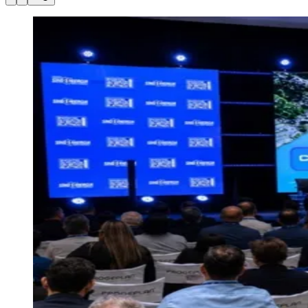
Julio
Jardim Líbano
Jardim Maria Cristina
Jardim Maria Helena
Jardim
Mutinga
Jardim Paraíso
Jardim Paulista
Jardim Reginalice
Jardim São
Luís
Jardim São Pedro
Jardim São Silvestre
Jardim Silveira
Jardim
Tupã
Jardim Tupanci
Mutinga
Nova Aldeinha
Osasco
Parque dos
Camargos
Parque Imperial
Parque Santa Luzia
Parque Viana
Pirapora
do Bom Jesus
Recanto Phrynéa
Santana de
Parnaíba
Silveira
Tamboré
Vale do Sol
Vila Barros
Vila Boa Vista
Vila
do Conde
Vila Engenho Novo
Vila Márcia
Vila Nossa Sra. da
Escada
Vila Porto
Votupoca
Para Sua Empresa
Anuncie no Portal
Guia de Empresas
Divulgar Vagas
Novo
Publicidade Legal
Negócios Regionais
Turismo
Segurança Regional
Hospitais Estaduais
Parques & Represas
Cidades da Região
Santana de Parnaíba
Osasco
Carapicuíba
Jandira
Itapevi
Cotia
Pirapora
do Bom Jesus
Araçariguama
Cajamar
Caieiras
Franco da