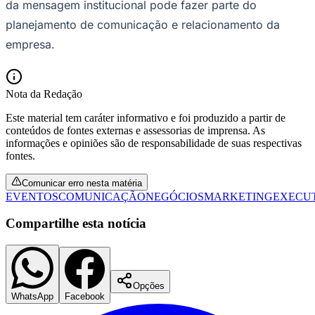
da mensagem institucional pode fazer parte do
planejamento de comunicação e relacionamento da
empresa.
Nota da Redação
Este material tem caráter informativo e foi produzido a partir de
Palmeiras
conteúdos de fontes externas e assessorias de imprensa. As
informações e opiniões são de responsabilidade de suas respectivas
fontes.
Comunicar erro nesta matéria
EVENTOS
COMUNICAÇÃO
NEGÓCIOS
MARKETING
EXECU
Compartilhe esta notícia
Opções
WhatsApp
Facebook