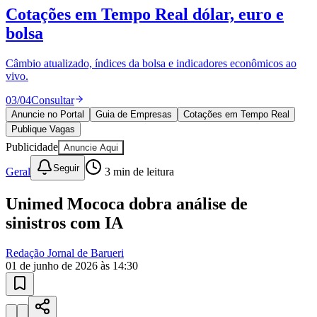
Publique Vagas
encontre talentos
Publique vagas e encontre os melhores profissionais da região.
04
/
04
Publicar
Anuncie no Portal
Guia de Empresas
Cotações em Tempo Real
Publique Vagas
Publicidade
Anuncie Aqui
Seguir
Geral
3
min de leitura
Unimed Mococa dobra análise de
sinistros com IA
Redação Jornal de Barueri
01 de junho de 2026 às 14:30
Vitória