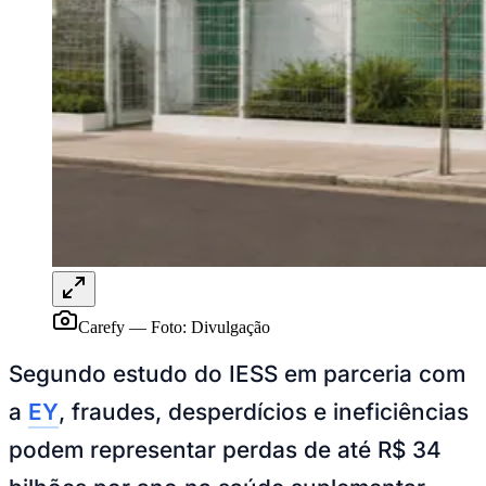
Sport
Carefy
—
Foto:
Divulgação
Segundo estudo do IESS em parceria com
a
EY
, fraudes, desperdícios e ineficiências
podem representar perdas de até R$ 34
bilhões por ano na saúde suplementar
brasileira. Em meio à pressão crescente