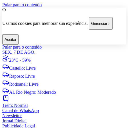
Pular para o conteúdo
Usamos cookies para melhorar sua experiência.
Gerenciar
Aceitar
Pular para o conteúdo
SEX, 7 DE AGO.
23°C
· 59%
Castello
:
Livre
Raposo
:
Livre
Rodoanel
:
Livre
Al. Rio Negro
:
Moderado
Trem:
Normal
Canal de WhatsApp
Newsletter
Jornal Digital
Publicidade Legal