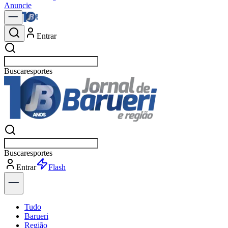
Anuncie
Entrar
Buscar
política
Buscar
política
Entrar
Explorar
Tudo
Barueri
Região