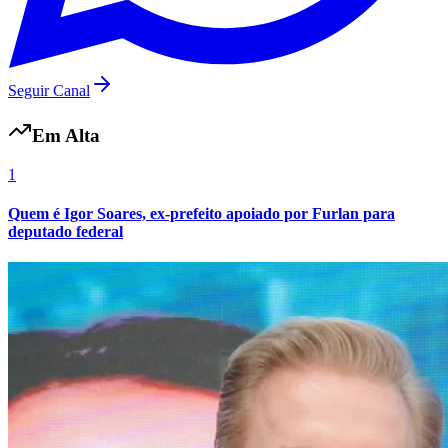
Seguir Canal
Em Alta
1
Quem é Igor Soares, ex-prefeito apoiado por Furlan para
deputado federal
Flamengo