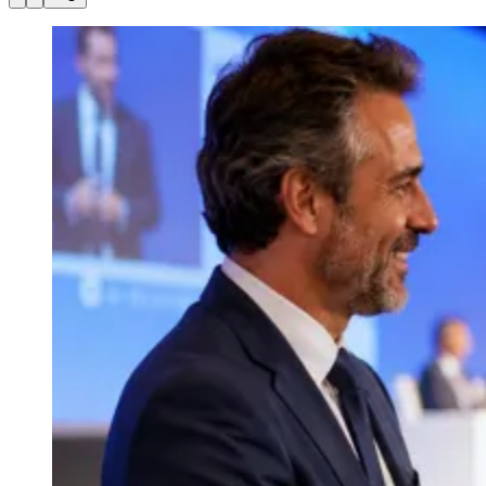
Julio
Jardim Líbano
Jardim Maria Cristina
Jardim Maria Helena
Jardim
Mutinga
Jardim Paraíso
Jardim Paulista
Jardim Reginalice
Jardim São
Luís
Jardim São Pedro
Jardim São Silvestre
Jardim Silveira
Jardim
Tupã
Jardim Tupanci
Mutinga
Nova Aldeinha
Osasco
Parque dos
Camargos
Parque Imperial
Parque Santa Luzia
Parque Viana
Pirapora
do Bom Jesus
Recanto Phrynéa
Santana de
Parnaíba
Silveira
Tamboré
Vale do Sol
Vila Barros
Vila Boa Vista
Vila
do Conde
Vila Engenho Novo
Vila Márcia
Vila Nossa Sra. da
Escada
Vila Porto
Votupoca
Para Sua Empresa
Anuncie no Portal
Guia de Empresas
Divulgar Vagas
Novo
Publicidade Legal
Negócios Regionais
Turismo
Segurança Regional
Hospitais Estaduais
Parques & Represas
Cidades da Região
Santana de Parnaíba
Osasco
Carapicuíba
Jandira
Itapevi
Cotia
Pirapora
do Bom Jesus
Araçariguama
Cajamar
Caieiras
Franco da