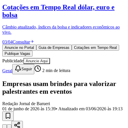
Divulgar Vagas
Novo
Cotações em Tempo Real
dólar, euro e
Publicidade Legal
bolsa
Política
Eleições
Esportes
Câmbio atualizado, índices da bolsa e indicadores econômicos ao
Saúde
vivo.
Segurança
03
/
04
Consultar
Cultura
Meio Ambiente
Anuncie no Portal
Guia de Empresas
Cotações em Tempo Real
Obras
Publique Vagas
Educação
Publicidade
Anuncie Aqui
Bairros de Barueri
Seguir
Geral
2
min de leitura
Selecione sua região
Para notícias da sua região
Empresas usam brindes para valorizar
palestrantes em eventos
Aldeia
Aldeia da Serra
Aldeia de Barueri
Alphaville
Bairro
Jubran
Belval
Bethaville
Boa
Redação Jornal de Barueri
Vista
Califórnia
Carapicuíba
Centro
Chácaras Marco
Cidades da
01 de junho de 2026 às 15:39
• Atualizado em
03/06/2026 às 19:13
Região
Cotia
Cruz Preta
Engenho Novo
Fazenda
Militar
Itapevi
Jandira
Jardim Audir
Jardim Belval
Jardim
Califórnia
Jardim dos Altos
Jardim dos Camargos
Jardim
Esperança
Jardim Graziela
Jardim Iracema
Jardim Itaquiti
Jardim