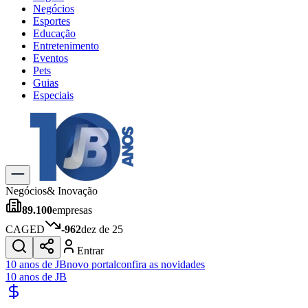
Negócios
Esportes
Educação
Entretenimento
Eventos
Pets
Guias
Especiais
Explore Tudo
Últimas Notícias
Previsão do Tempo
Trânsito e Rotas
Dia a Dia & Lazer
Negócios
& Inovação
Transportes
89.100
empresas
Gastronomia
Cinema & Shows
CAGED
-962
dez de 25
Jogos
Novo
Entrar
Para Sua Empresa
10 anos de JB
novo portal
confira as novidades
10 anos de JB
Anuncie no Portal
Cadastrar Empresa