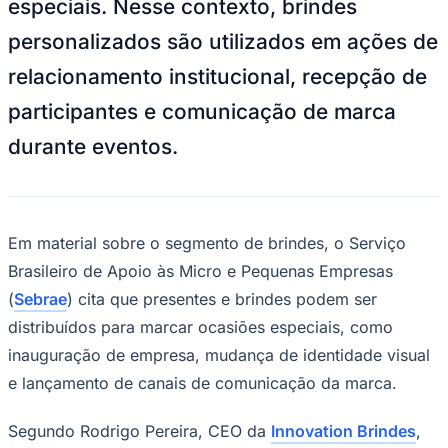
especiais. Nesse contexto, brindes
NBA
NFL
personalizados são utilizados em ações de
Fórmula 1
UFC
relacionamento institucional, recepção de
Tênis (ATP)
MLB
participantes e comunicação de marca
NHL
Atletismo
durante eventos.
Vôlei
NBB
Competições de Futebol
Brasileirão Série A
Em material sobre o segmento de brindes, o Serviço
Brasileirão Série B
Brasileiro de Apoio às Micro e Pequenas Empresas
Paulistão
Copa do Brasil
(
Sebrae
) cita que presentes e brindes podem ser
Libertadores
distribuídos para marcar ocasiões especiais, como
Sul-Americana
Copa América
inauguração de empresa, mudança de identidade visual
Champions League
e lançamento de canais de comunicação da marca.
Premier League
La Liga
Bundesliga
Segundo Rodrigo Pereira, CEO da
Innovation Brindes
,
Mundial 2026