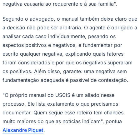
Segundo o advogado, o manual também deixa claro que
a decisão não pode ser arbitrária. O agente é obrigado a
analisar cada caso individualmente, pesando os
aspectos positivos e negativos, e fundamentar por
escrito qualquer negativa, explicando quais fatores
foram considerados e por que os negativos superaram
Ceará
os positivos. Além disso, garante: uma negativa sem
fundamentação adequada é passível de contestação.
"O próprio manual do USCIS é um aliado nesse
processo. Ele lista exatamente o que precisamos
documentar. Quem segue esse roteiro tem chances
muito maiores do que as notícias indicam", pontua
Alexandre Piquet
.
O memorando também passa a exigir que o imigrante
demonstre contribuições relevantes para justificar o