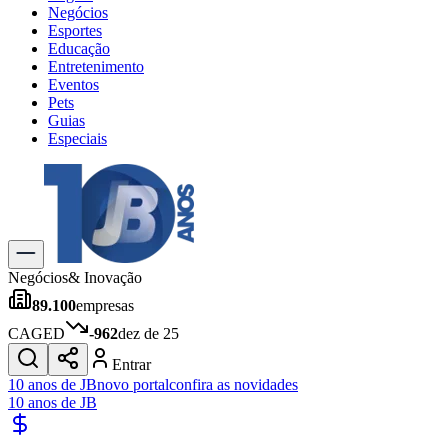
Negócios
Esportes
Educação
Entretenimento
Eventos
Pets
Guias
Especiais
Explore Tudo
Últimas Notícias
Previsão do Tempo
Trânsito e Rotas
Dia a Dia & Lazer
Negócios
& Inovação
Transportes
89.100
empresas
Gastronomia
Cinema & Shows
CAGED
-962
dez de 25
Jogos
Novo
Entrar
Para Sua Empresa
10 anos de JB
novo portal
confira as novidades
10 anos de JB
Anuncie no Portal
Cadastrar Empresa