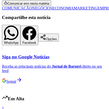
Comunicar erro nesta matéria
COMUNICAÇÃO
NEGÓCIOS
ECONOMIA
MARKETING
EMPR
Compartilhe esta notícia
Opções
WhatsApp
Facebook
Siga no
Google Notícias
Receba as principais notícias do
Jornal de Barueri
direto no seu
feed
Santos
Seguir
Em Alta
1