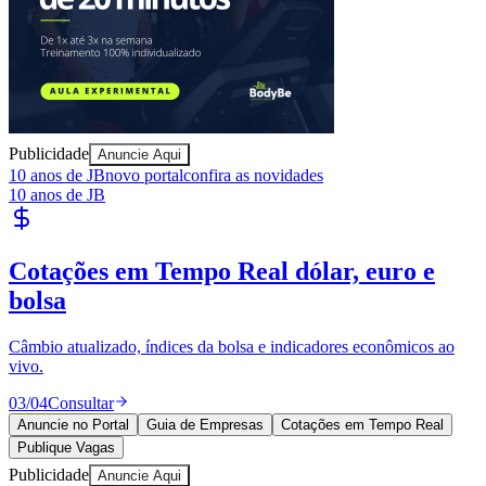
Publicidade
Anuncie Aqui
10 anos de JB
novo portal
confira as novidades
10 anos de JB
Athletico-PR
Publique Vagas
encontre talentos
Publique vagas e encontre os melhores profissionais da região.
04
/
04
Publicar
Anuncie no Portal
Guia de Empresas
Cotações em Tempo Real
Publique Vagas
Publicidade
Anuncie Aqui
Seguir
Geral
5
min de leitura