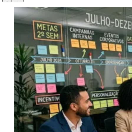
Julio
Jardim Líbano
Jardim Maria Cristina
Jardim Maria Helena
Jardim
Mutinga
Jardim Paraíso
Jardim Paulista
Jardim Reginalice
Jardim São
Luís
Jardim São Pedro
Jardim São Silvestre
Jardim Silveira
Jardim
Tupã
Jardim Tupanci
Mutinga
Nova Aldeinha
Osasco
Parque dos
Camargos
Parque Imperial
Parque Santa Luzia
Parque Viana
Pirapora
do Bom Jesus
Recanto Phrynéa
Santana de
Parnaíba
Silveira
Tamboré
Vale do Sol
Vila Barros
Vila Boa Vista
Vila
do Conde
Vila Engenho Novo
Vila Márcia
Vila Nossa Sra. da
Escada
Vila Porto
Votupoca
Para Sua Empresa
Anuncie no Portal
Guia de Empresas
Divulgar Vagas
Novo
Publicidade Legal
Negócios Regionais
Turismo
Segurança Regional
Hospitais Estaduais
Parques & Represas
Cidades da Região
Santana de Parnaíba
Osasco
Carapicuíba
Jandira
Itapevi
Cotia
Pirapora
do Bom Jesus
Araçariguama
Cajamar
Caieiras
Franco da