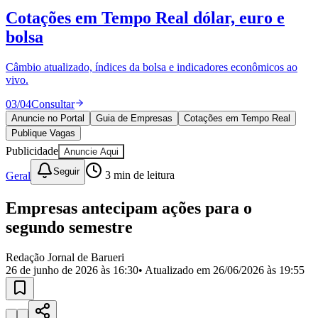
Divulgar Vagas
Novo
Cotações em Tempo Real
dólar, euro e
Publicidade Legal
bolsa
Política
Eleições
Esportes
Câmbio atualizado, índices da bolsa e indicadores econômicos ao
Saúde
vivo.
Segurança
03
/
04
Consultar
Cultura
Meio Ambiente
Anuncie no Portal
Guia de Empresas
Cotações em Tempo Real
Obras
Publique Vagas
Educação
Publicidade
Anuncie Aqui
Bairros de Barueri
Seguir
Geral
3
min de leitura
Selecione sua região
Para notícias da sua região
Empresas antecipam ações para o
segundo semestre
Aldeia
Aldeia da Serra
Aldeia de Barueri
Alphaville
Bairro
Jubran
Belval
Bethaville
Boa
Redação Jornal de Barueri
Vista
Califórnia
Carapicuíba
Centro
Chácaras Marco
Cidades da
26 de junho de 2026 às 16:30
• Atualizado em
26/06/2026 às 19:55
Região
Cotia
Cruz Preta
Engenho Novo
Fazenda
Militar
Itapevi
Jandira
Jardim Audir
Jardim Belval
Jardim
Califórnia
Jardim dos Altos
Jardim dos Camargos
Jardim
Esperança
Jardim Graziela
Jardim Iracema
Jardim Itaquiti
Jardim