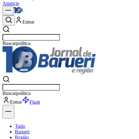
Anuncie
Entrar
Buscar
notícias em B
Buscar
notícias em B
Entrar
Explorar
Tudo
Barueri
Região