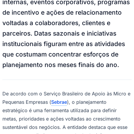
internas, eventos corporativos, programas
NBA
NFL
de incentivo e ações de relacionamento
Fórmula 1
UFC
voltadas a colaboradores, clientes e
Tênis (ATP)
MLB
parceiros. Datas sazonais e iniciativas
NHL
Atletismo
institucionais figuram entre as atividades
Vôlei
NBB
que costumam concentrar esforços de
Competições de Futebol
planejamento nos meses finais do ano.
Brasileirão Série A
Brasileirão Série B
Paulistão
Copa do Brasil
Libertadores
De acordo com o Serviço Brasileiro de Apoio às Micro e
Sul-Americana
Pequenas Empresas (
Sebrae
), o planejamento
Copa América
Champions League
estratégico é uma ferramenta utilizada para definir
Premier League
metas, prioridades e ações voltadas ao crescimento
La Liga
Bundesliga
sustentável dos negócios. A entidade destaca que esse
Mundial 2026