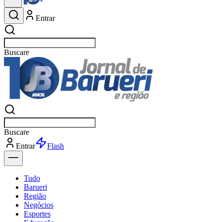
Entrar
Buscar
esportes
Buscar
esportes
Entrar
Flash
Tudo
Barueri
Região
Negócios
Esportes