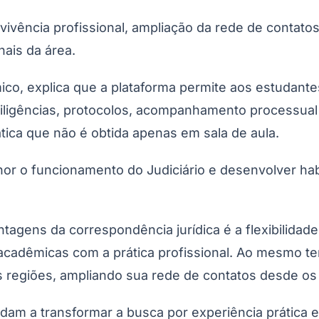
m vivência profissional, ampliação da rede de contat
nais da área.
o, explica que a plataforma permite aos estudantes
diligências, protocolos, acompanhamento processual 
ica que não é obtida apenas em sala de aula.
r o funcionamento do Judiciário e desenvolver habil
Corinthians
antagens da correspondência jurídica é a flexibilid
 acadêmicas com a prática profissional. Ao mesmo te
 regiões, ampliando sua rede de contatos desde os 
m a transformar a busca por experiência prática em