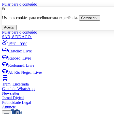
Pular para o conteúdo
Usamos cookies para melhorar sua experiência.
Gerenciar
Aceitar
Pular para o conteúdo
SÁB, 8 DE AGO.
15°C
· 99%
Castello
:
Livre
Raposo
:
Livre
Rodoanel
:
Livre
Al. Rio Negro
:
Livre
Trem:
Encerrada
Canal de WhatsApp
Newsletter
Jornal Digital
Publicidade Legal
Anuncie