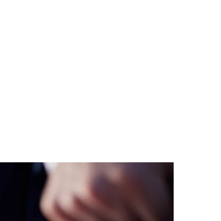
des da Região
Cotia
Cruz Preta
Engenho Novo
Fazenda
im Iracema
Jardim Itaquiti
Jardim Julio
Jardim Líbano
Jardim Maria
vestre
Jardim Silveira
Jardim Tupã
Jardim Tupanci
Mutinga
Nova
arnaíba
Silveira
Tamboré
Vale do Sol
Vila Barros
Vila Boa Vista
Vila do