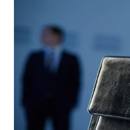
Publicidade Legal
Negócios Regionais
Turismo
Segurança Regional
Hospitais Estaduais
Parques & Represas
Cidades da Região
Santana de Parnaíba
Osasco
Carapicuíba
Jandira
Itapevi
Cotia
Pirapora 
Para Sua Empresa
Anuncie Regional
Guia de Empresas
Vagas na Região
Novo
Hub de Negócios
Guia Comercial
Selo Verificado
Portal Educacional
Agenda de Vestibulares
Vagas de Emprego
Concursos
Panorama Econômico