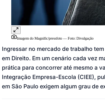
Panorama Econômico
Para Sua Empresa
Anuncie no Portal
Verificar Empresa
Novo
Anunciar Vagas
Novo
Publicidade Legal
Imagem do Magnific/pressfoto
—
Foto:
Divulgação
NBA
NFL
Ingressar no mercado de trabalho tem
Fórmula 1
UFC
em Direito. Em um cenário cada vez ma
Tênis (ATP)
MLB
prática para concorrer até mesmo a v
NHL
Atletismo
Vôlei
Integração Empresa-Escola (CIEE), pu
NBB
em São Paulo exigem algum grau de ex
Competições de Futebol
Brasileirão Série A
Brasileirão Série B
Paulistão