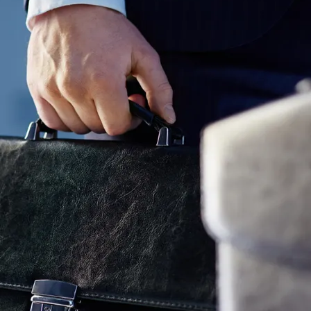
do Bom Jesus
Araçariguama
Cajamar
Caieiras
Franco da Rocha
Francisco 