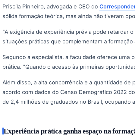
Copa do Brasil
Priscila Pinheiro, advogada e CEO do
Corresponde
Libertadores
Sul-Americana
sólida formação teórica, mas ainda não tiveram opor
Copa América
Champions League
Premier League
"A exigência de experiência prévia pode retardar o
La Liga
situações práticas que complementam a formação 
Bundesliga
Mundial 2026
Segundo a especialista, a faculdade oferece uma b
Times - Ir direto
prática. "Quando o acesso às primeiras oportunida
Além disso, a alta concorrência e a quantidade de
acordo com dados do Censo Demográfico 2022 do Ins
de 2,4 milhões de graduados no Brasil, ocupando a
Experiência prática ganha espaço na formaçã