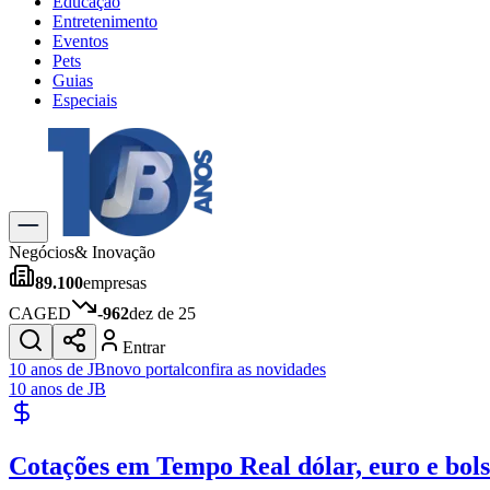
Educação
Entretenimento
Eventos
Pets
Guias
Especiais
Explore Tudo
Últimas Notícias
Previsão do Tempo
Trânsito e Rotas
Dia a Dia & Lazer
Negócios
& Inovação
Transportes
89.100
empresas
Gastronomia
Cinema & Shows
CAGED
-962
dez de 25
Jogos
Novo
Entrar
Para Sua Empresa
10 anos de JB
novo portal
confira as novidades
10 anos de JB
Anuncie no Portal
Cadastrar Empresa
Divulgar Vagas
Novo
Cotações em Tempo Real
dólar, euro e bol
Publicidade Legal