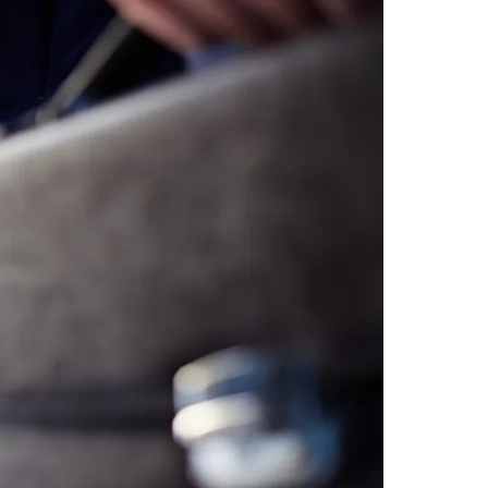
Morato
Taboão da Serra
Embu das Artes
São Roque