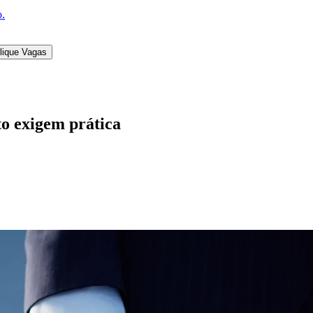
o.
lique Vagas
to exigem prática
l
Bethaville
Boa Vista
Califórnia
Carapicuíba
Centro
Chácaras Marco
Cida
im dos Altos
Jardim dos Camargos
Jardim Esperança
Jardim Graziela
Jard
lista
Jardim Reginalice
Jardim São Luís
Jardim São Pedro
Jardim São Sil
uzia
Parque Viana
Pirapora do Bom Jesus
Recanto Phrynéa
Santana de P
 Porto
Votupoca