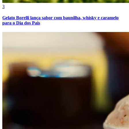
Cruzeiro
3
Gelato Borelli lança sabor com baunilha, whisky e caramelo
para o Dia dos Pais