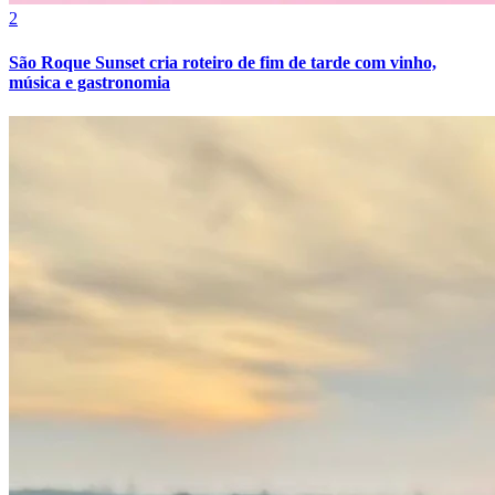
2
São Roque Sunset cria roteiro de fim de tarde com vinho,
música e gastronomia
Atlético-MG