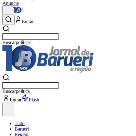
Anuncie
Entrar
Buscar
notícias e
Buscar
notícias e
Entrar
Explorar
Tudo
Barueri
Região