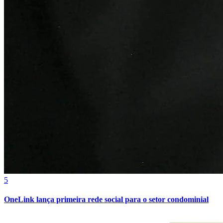
5
Vitória
OneLink lança primeira rede social para o setor condominial