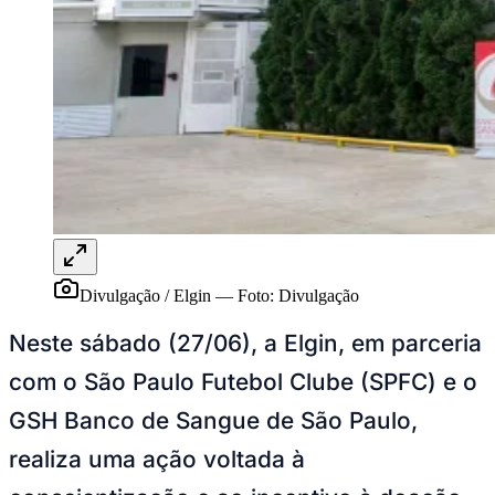
NBA
NFL
Fórmula 1
UFC
Tênis (ATP)
MLB
NHL
Atletismo
Vôlei
NBB
Competições de Futebol
Brasileirão Série A
Brasileirão Série B
Divulgação / Elgin
—
Foto:
Divulgação
Paulistão
Copa do Brasil
Neste sábado (27/06), a Elgin, em parceria
Libertadores
Sul-Americana
com o São Paulo Futebol Clube (SPFC) e o
Copa América
Champions League
GSH Banco de Sangue de São Paulo,
Premier League
La Liga
realiza uma ação voltada à
Bundesliga
Mundial 2026