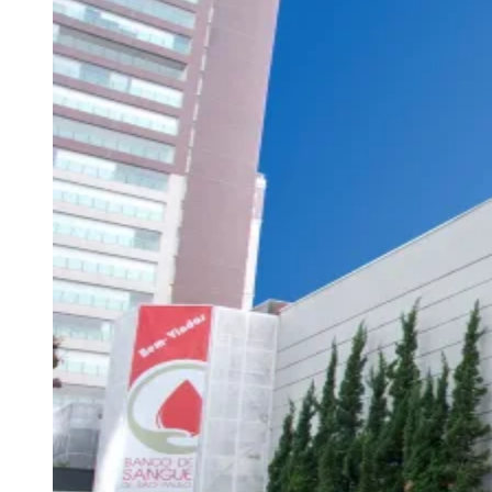
Rocha
Francisco Morato
Taboão da Serra
Embu das Artes
São Roque
Para Sua Empresa
Anuncie Regional
Guia de Empresas
Vagas na Região
Novo
Hub de Negócios
Guia Comercial
Selo Verificado
Portal Educacional
Agenda de Vestibulares
Vagas de Emprego
Concursos
Panorama Econômico
Panorama Econômico
Para Sua Empresa
Anuncie no Portal
Verificar Empresa
Novo
Anunciar Vagas
Novo
Publicidade Legal