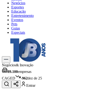
Negócios
Esportes
Educação
Entretenimento
Eventos
Pets
Guias
Especiais
Explore Tudo
Últimas Notícias
Previsão do Tempo
Trânsito e Rotas
Dia a Dia & Lazer
Negócios
& Inovação
Transportes
89.100
empresas
Gastronomia
Cinema & Shows
CAGED
-962
dez de 25
Jogos
Novo
Entrar
Para Sua Empresa
Anuncie no Portal
Cadastrar Empresa