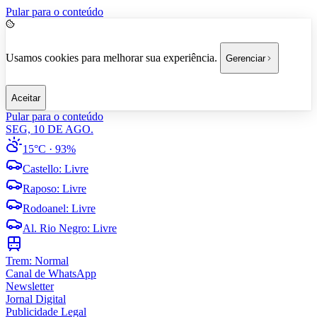
Pular para o conteúdo
Usamos cookies para melhorar sua experiência.
Gerenciar
Aceitar
Pular para o conteúdo
SEG, 10 DE AGO.
15°C
· 93%
Castello
:
Livre
Raposo
:
Livre
Rodoanel
:
Livre
Al. Rio Negro
:
Livre
Trem:
Normal
Canal de WhatsApp
Newsletter
Jornal Digital
Publicidade Legal