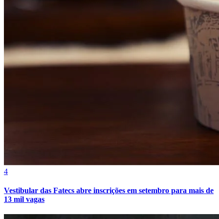
Bahia
4
Vestibular das Fatecs abre inscrições em setembro para mais de
13 mil vagas