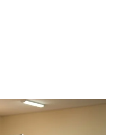
des da Região
Cotia
Cruz Preta
Engenho Novo
Fazenda
im Iracema
Jardim Itaquiti
Jardim Julio
Jardim Líbano
Jardim Maria
vestre
Jardim Silveira
Jardim Tupã
Jardim Tupanci
Mutinga
Nova
arnaíba
Silveira
Tamboré
Vale do Sol
Vila Barros
Vila Boa Vista
Vila do