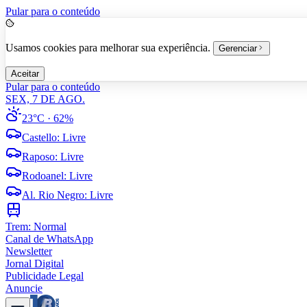
Pular para o conteúdo
Usamos cookies para melhorar sua experiência.
Gerenciar
Aceitar
Pular para o conteúdo
SEX, 7 DE AGO.
23°C
· 62%
Castello
:
Livre
Raposo
:
Livre
Rodoanel
:
Livre
Al. Rio Negro
:
Livre
Trem:
Normal
Canal de WhatsApp
Newsletter
Jornal Digital
Publicidade Legal
Anuncie