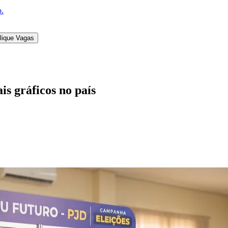
o.
lique Vagas
s gráficos no país
l
Bethaville
Boa Vista
Califórnia
Carapicuíba
Centro
Chácaras Marco
Cida
im dos Altos
Jardim dos Camargos
Jardim Esperança
Jardim Graziela
Jard
lista
Jardim Reginalice
Jardim São Luís
Jardim São Pedro
Jardim São Sil
uzia
Parque Viana
Pirapora do Bom Jesus
Recanto Phrynéa
Santana de P
 Porto
Votupoca