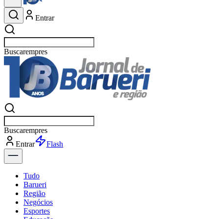
Entrar
Buscar
esportes
Buscar
esportes
Entrar
Flash
Tudo
Barueri
Região
Negócios
Esportes