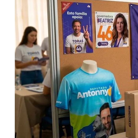
Publicidade Legal
Negócios Regionais
Turismo
Segurança Regional
Hospitais Estaduais
Parques & Represas
Cidades da Região
Santana de Parnaíba
Osasco
Carapicuíba
Jandira
Itapevi
Cotia
Pirapora 
Para Sua Empresa
Anuncie Regional
Guia de Empresas
Vagas na Região
Novo
Hub de Negócios
Guia Comercial
Selo Verificado
Portal Educacional
Agenda de Vestibulares
Vagas de Emprego
Concursos
Panorama Econômico