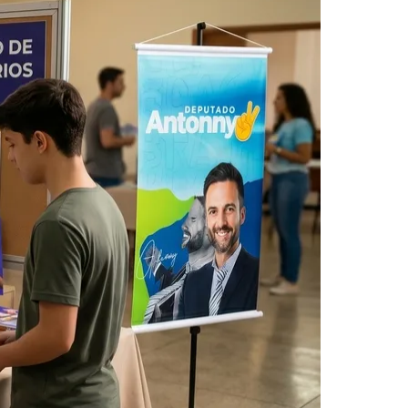
Morato
Taboão da Serra
Embu das Artes
São Roque