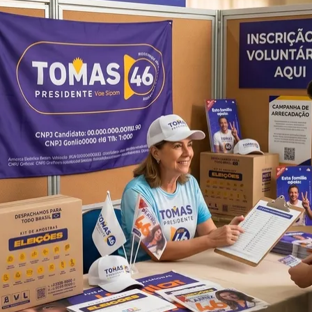
do Bom Jesus
Araçariguama
Cajamar
Caieiras
Franco da Rocha
Francisco 