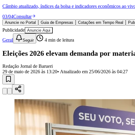
Política
Câmbio atualizado, índices da bolsa e indicadores econômicos ao viv
Eleições
Esportes
03
/
04
Consultar
Saúde
Anuncie no Portal
Guia de Empresas
Cotações em Tempo Real
Pub
Segurança
Publicidade
Cultura
Anuncie Aqui
Meio Ambiente
Geral
4
min de leitura
Seguir
Obras
Educação
Eleições 2026 elevam demanda por materiai
Bairros de Barueri
Redação Jornal de Barueri
Selecione sua região
Para notícias da sua região
29 de maio de 2026 às 13:20
• Atualizado em
25/06/2026 às 04:27
Aldeia
Aldeia da Serra
Aldeia de Barueri
Alphaville
Bairro Jubran
Belva
Militar
Itapevi
Jandira
Jardim Audir
Jardim Belval
Jardim Califórnia
Jard
Cristina
Jardim Maria Helena
Jardim Mutinga
Jardim Paraíso
Jardim Pau
Aldeinha
Osasco
Parque dos Camargos
Parque Imperial
Parque Santa L
Conde
Vila Engenho Novo
Vila Márcia
Vila Nossa Sra. da Escada
Vila
Para Sua Empresa
Anuncie no Portal
Guia de Empresas
Divulgar Vagas
Novo