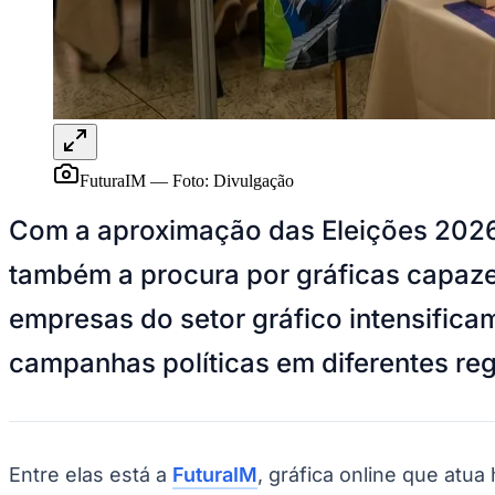
Panorama Econômico
Para Sua Empresa
Anuncie no Portal
Verificar Empresa
Novo
Anunciar Vagas
Novo
Publicidade Legal
FuturaIM
—
Foto:
Divulgação
NBA
NFL
Com a aproximação das Eleições 2026 e
Fórmula 1
UFC
também a procura por gráficas capaze
Tênis (ATP)
MLB
empresas do setor gráfico intensifica
NHL
Atletismo
Vôlei
campanhas políticas em diferentes reg
NBB
Competições de Futebol
Brasileirão Série A
Brasileirão Série B
Entre elas está a
FuturaIM
, gráfica online que atu
Paulistão