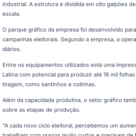
Copa do Brasil
industrial. A estrutura é dividida em oito galpõe
Libertadores
escala.
Sul-Americana
Copa América
Champions League
O parque gráfico da empresa foi desenvolvido par
Premier League
La Liga
campanhas eleitorais. Segundo a empresa, a oper
Bundesliga
Mundial 2026
diários.
Times - Ir direto
Entre os equipamentos utilizados está uma impres
Latina com potencial para produzir até 18 mil folha
tiragem, como santinhos e colinhas.
Além da capacidade produtiva, o setor gráfico tamb
sobre as etapas de produção.
"A cada novo ciclo eleitoral, percebemos um aumen
trabalham com prazos muito curtos e precisam de 