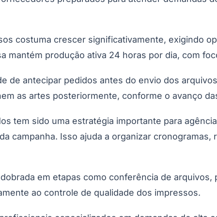
ssos costuma crescer significativamente, exigindo
esa mantém produção ativa 24 horas por dia, com f
ade de antecipar pedidos antes do envio dos arquivo
hem as artes posteriormente, conforme o avanço d
Corinthians
 tem sido uma estratégia importante para agências 
 da campanha. Isso ajuda a organizar cronogramas, re
redobrada em etapas como conferência de arquivos, 
amente ao controle de qualidade dos impressos.