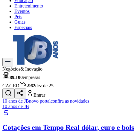
Educação
Entretenimento
Eventos
Pets
Guias
Especiais
Explore Tudo
Últimas Notícias
Previsão do Tempo
Trânsito e Rotas
Dia a Dia & Lazer
Negócios
& Inovação
Transportes
89.100
empresas
Gastronomia
Cinema & Shows
CAGED
-962
dez de 25
Jogos
Novo
Entrar
Para Sua Empresa
10 anos de JB
novo portal
confira as novidades
10 anos de JB
Anuncie no Portal
Cadastrar Empresa
Divulgar Vagas
Novo
Cotações em Tempo Real
dólar, euro e bol
Publicidade Legal